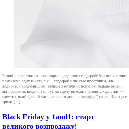
Базові шкарпетки як нова норма щоденного гардеробу Ми все частіше
помічаємо одну цікаву річ… гардероб наче стає простішим, але
водночас продуманішим. Менше хаотичних покупок, більше речей,
які працюють щодня. І от тут на сцену виходять базові шкарпетки —
елемент, який довгий час залишався десь на периферії уваги. Зараз усе
трохи […]
Black Friday у 1and1: старт
великого розпродажу!