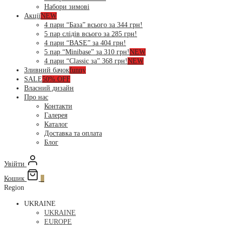
Набори зимові
Акції
NEW
4 пари “База” всього за 344 грн!
5 пар слідів всього за 285 грн!
4 пари “BASE” за 404 грн!
5 пар “Minibase” за 310 грн!
NEW
4 пари “Classic за” 368 грн!
NEW
Зливний бачок
funny
SALE
50% OFF
Власний дизайн
Про нас
Контакти
Галерея
Каталог
Доставка та оплата
Блог
Увійти
Кошик
0
Region
UKRAINE
UKRAINE
EUROPE