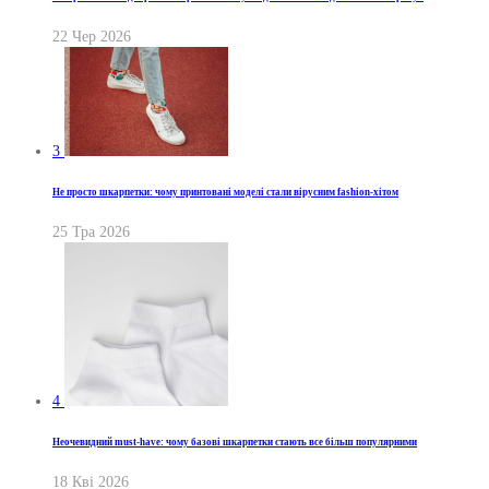
22 Чер 2026
3
Не просто шкарпетки: чому принтовані моделі стали вірусним fashion-хітом
25 Тра 2026
4
Неочевидний must-have: чому базові шкарпетки стають все більш популярними
18 Кві 2026