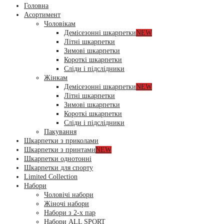
Головна
Асортимент
Чоловікам
Демісезонні шкарпетки
NEW
Літні шкарпетки
Зимові шкарпетки
Короткі шкарпетки
Сліди і підслідники
Жінкам
Демісезонні шкарпетки
NEW
Літні шкарпетки
Зимові шкарпетки
Короткі шкарпетки
Сліди і підслідники
Пакування
Шкарпетки з приколами
Шкарпетки з принтами
NEW
Шкарпетки однотонні
Шкарпетки для спорту
Limited Collection
Набори
Чоловічі набори
Жіночі набори
Набори з 2-х пар
Набори ALL SPORT