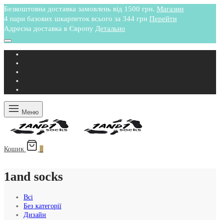
Безкоштовна доставка замовлень від 1500 грн.
Магазин
4 пари базових шкарпеток всього за 344 грн
Перейти
Адресна доставка в Європу
Детально
Меню
Кошик
0
1and socks
Всі
Без категорії
Дизайн