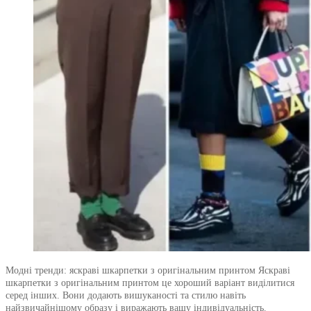
Модні тренди: яскраві шкарпетки з оригінальним принтом Яскраві
шкарпетки з оригінальним принтом це хороший варіант виділитися
серед інших. Вони додають вишуканості та стилю навіть
найзвичайнішому образу і виражають вашу індивідуальність.