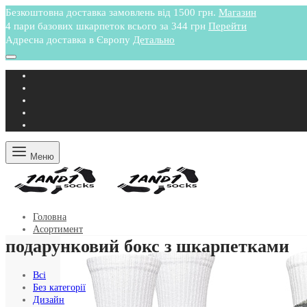
Безкоштовна доставка замовлень від 1500 грн.
Магазин
4 пари базових шкарпеток всього за 344 грн
Перейти
Адресна доставка в Європу
Детально
Меню
Головна
Асортимент
подарунковий бокс з шкарпетками
Всі
Без категорії
Дизайн