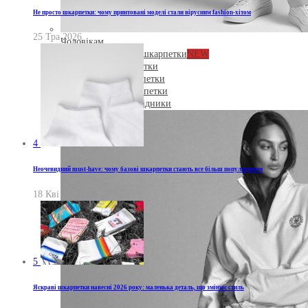
Не просто шкарпетки: чому принтовані моделі стали вірусним fashion-хітом
25 Тра 2026
Чоловікам
Демісезонні шкарпетки
NEW
Літні шкарпетки
Зимові шкарпетки
Короткі шкарпетки
Сліди і підслідники
4
Неочевидний must-have: чому базові шкарпетки стають все більш популярними
18 Кві 2026
5
Яскраві шкарпетки навесні 2026 року: маленька деталь, що змінює стиль