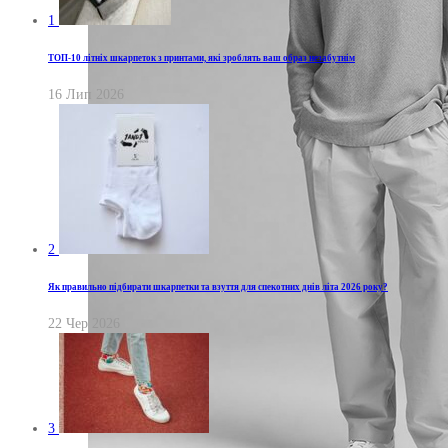
1
ТОП-10 літніх шкарпеток з принтами, які зроблять ваш образ незабутнім
16 Лип 2026
2
Як правильно підбирати шкарпетки та взуття для спекотних днів літа 2026 року?
22 Чер 2026
3