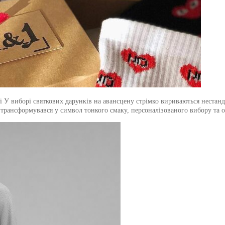
сті У виборі святкових дарунків на авансцену стрімко вириваються нест
і трансформувався у символ тонкого смаку, персоналізованого вибору та 