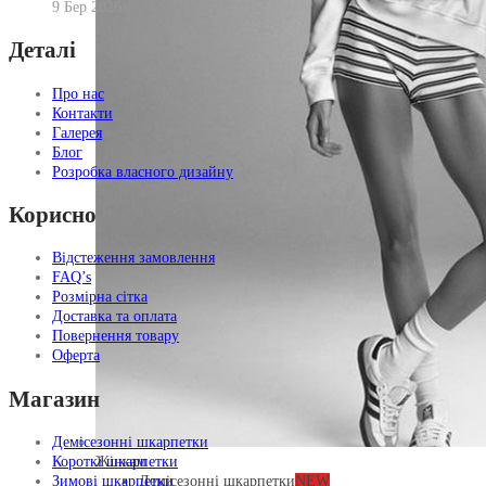
9 Бер 2026
Деталі
Про нас
Контакти
Галерея
Блог
Розробка власного дизайну
Корисно
Відстеження замовлення
FAQ’s
Розмірна сітка
Доставка та оплата
Повернення товару
Оферта
Магазин
Демісезонні шкарпетки
Жінкам
Короткі шкарпетки
Демісезонні шкарпетки
NEW
Зимові шкарпетки