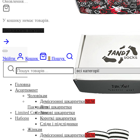
Оновлення…
У кошику немає товарів.
Продовжити покупки
Увійти
Кошик
0
Пошук
Шукати:
Narrow
by
category:
Головна
Асортимент
Чоловікам
Демісезонні шкарпетки
NEW
Літні шкарпетки
Пакування
Зимові шкарпетки
Limited Collection
Короткі шкарпетки
Набори
Сліди і підслідники
Жінкам
Демісезонні шкарпетки
NEW