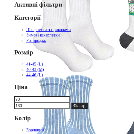
Активні фільтри
Категорії
Шкарпетки з приколами
Зимові шкарпетки
Розпродаж
Розмір
41-45 (L)
40-43 (M)
44-46 (L)
Ціна
Мінімальна
Найбільша
ціна
ціна
Фільтр
Колір
Бордовий