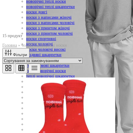
новорічні теплі носки
новорічні теплі шкарпетки
носки довгі
носки з написами жіночі
носки з написами чоловічі
носки з принтом жіночі
носки з принтом чоловічі
15 продукт
носки спортивні
носки чоловічі
Головна
»
чоловічі новорічні носки
носки чоловічі високі
Фільтри
різдвяні шкарпетки
теплі зимові носки
теплі зимові шкарпетки
теплі новорічні носки
теплі новорічні шкарпетки
теплі шкарпетки
утеплені шкарпетки
чоловічі носки
чоловічі носки з принтом
чоловічі шкарпетки
чоловічі шкарпетки з принтом
шкарпетки високі
шкарпетки довгі
шкарпетки довгі жіночі
шкарпетки жіночі