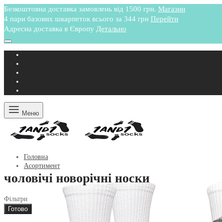
Безкоштовна доставка замовлень від 1500 грн.
Магазин
4 пари базових шкарпеток всього за 344 грн
Перейти
Адресна доставка в Європу
Детально
Меню
Головна
Асортимент
чоловічі новорічні носки
Фільтри
Готово