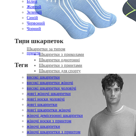
Білий
Жовтий
Зелений
Синій
Червоний
Чорний
Типи шкарпеток
Шкарпетки за типом
принти
Шкарпетки з приколами
Шкарпетки однотонні
Теги
Шкарпетки з принтами
Шкарпетки для спорту
високі шкарпетки
високі шкарпетки жіночі
високі шкарпетки чоловічі
довгі жіночі шкарпетки
довгі носки чоловічі
довгі шкарпетки
довгі шкарпетки жіночі
жіночі демісезонні шкарпетки
жіночі носки з принтом
жіночі шкарпетки
жіночі шкарпетки з принтом