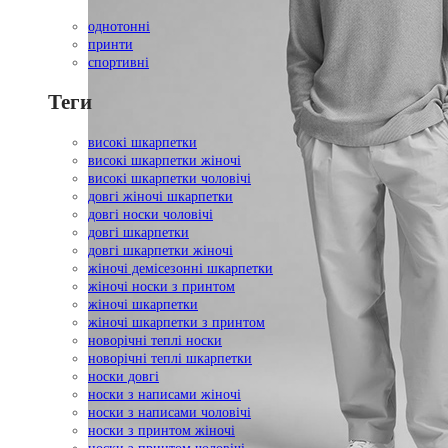
однотонні
принти
спортивні
Теги
високі шкарпетки
високі шкарпетки жіночі
високі шкарпетки чоловічі
довгі жіночі шкарпетки
довгі носки чоловічі
довгі шкарпетки
довгі шкарпетки жіночі
жіночі демісезонні шкарпетки
жіночі носки з принтом
жіночі шкарпетки
жіночі шкарпетки з принтом
новорічні теплі носки
новорічні теплі шкарпетки
носки довгі
носки з написами жіночі
носки з написами чоловічі
носки з принтом жіночі