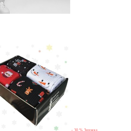
-
30
%
Знижка