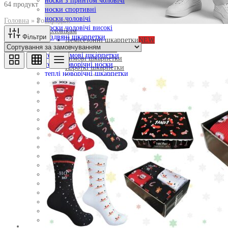
носки з принтом чоловічі
64 продукт
носки спортивні
носки чоловічі
Головна
»
Розпродаж
носки чоловічі високі
Чоловікам
Фільтри
різдвяні шкарпетки
Демісезонні шкарпетки
NEW
теплі зимові носки
Літні шкарпетки
теплі зимові шкарпетки
Зимові шкарпетки
теплі новорічні носки
Короткі шкарпетки
теплі новорічні шкарпетки
Сліди і підслідники
теплі шкарпетки
утеплені шкарпетки
чоловічі носки
чоловічі носки з принтом
чоловічі шкарпетки
чоловічі шкарпетки з принтом
шкарпетки високі
шкарпетки довгі
шкарпетки довгі жіночі
шкарпетки жіночі
шкарпетки жіночі з принтом
шкарпетки зимові
шкарпетки на новий рік
шкарпетки різдвяні
шкарпетки утеплені
шкарпетки чоловічі