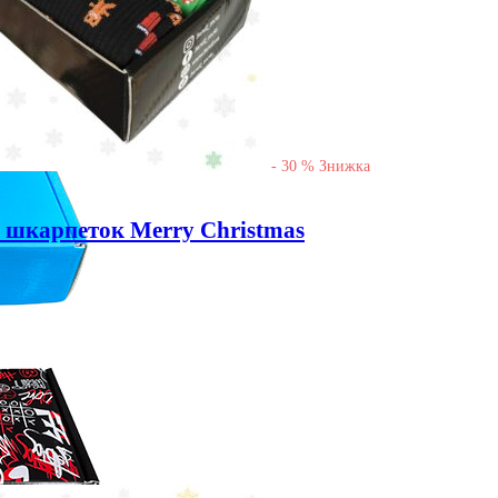
-
30
%
Знижка
их шкарпеток Merry Christmas