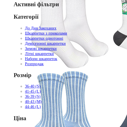
Активні фільтри
Категорії
До Дня Закоханих
Шкарпетки з приколами
Шкарпетки однотонні
Демісезонні шкарпетки
Зимові шкарпетки
Літні шкарпетки
Набори шкарпеток
Розпродаж
Розмір
36-40 (S)
41-45 (L)
36-39 (S)
40-43 (M)
44-46 (L)
Ціна