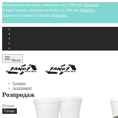
Безкоштовна доставка замовлень від 1500 грн.
Магазин
4 пари базових шкарпеток всього за 344 грн
Перейти
Адресна доставка в Європу
Детально
Меню
Головна
Асортимент
Розпродаж
Фільтри
Готово