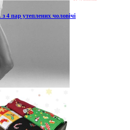
 з 4 пар утеплених чоловічі