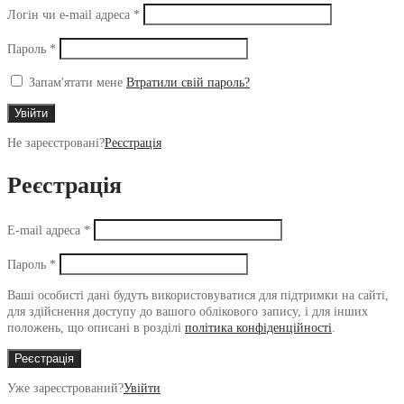
Обов’язкове
Логін чи e-mail адреса
*
Обов’язкове
Пароль
*
Запам'ятати мене
Втратили свій пароль?
Увійти
Не зареєстровані?
Реєстрація
Реєстрація
Обов’язкове
E-mail адреса
*
Обов’язкове
Пароль
*
Ваші особисті дані будуть використовуватися для підтримки на сайті,
для здійснення доступу до вашого облікового запису, і для інших
положень, що описані в розділі
політика конфіденційності
.
Реєстрація
Уже зареєстрований?
Увійти