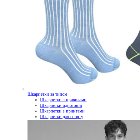
Шкарпетки за типом
Шкарпетки з приколами
Шкарпетки однотонні
Шкарпетки з принтами
Шкарпетки для спорту