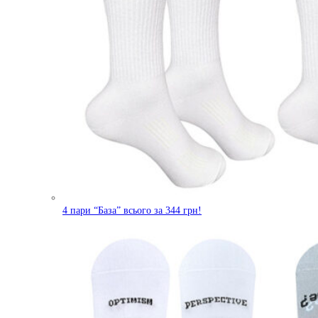
4 пари “База” всього за 344 грн!