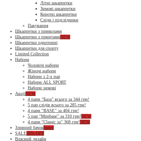
Літні шкарпетки
Зимові шкарпетки
Короткі шкарпетки
Сліди і підслідники
Пакування
Шкарпетки з приколами
Шкарпетки з принтами
NEW
Шкарпетки однотонні
Шкарпетки для спорту
Limited Collection
Набори
Чоловічі набори
Жіночі набори
Набори з 2-х пар
Набори ALL SPORT
Набори зимові
Акції
NEW
4 пари “База” всього за 344 грн!
5 пар слідів всього за 285 грн!
4 пари “BASE” за 404 грн!
5 пар “Minibase” за 310 грн!
NEW
4 пари “Classic за” 368 грн!
NEW
Зливний бачок
funny
SALE
50% OFF
Власний дизайн