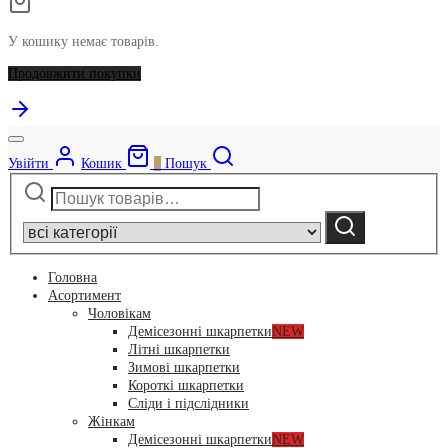
У кошику немає товарів.
Продовжити покупки
Увійти
Кошик
0
Пошук
Шукати:
Narrow
by
Шукати
category:
Головна
Асортимент
Чоловікам
Демісезонні шкарпетки
NEW
Літні шкарпетки
Зимові шкарпетки
Короткі шкарпетки
Сліди і підслідники
Жінкам
Демісезонні шкарпетки
NEW