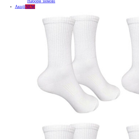
Набори зимові
Акції
NEW