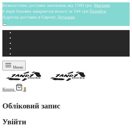
Безкоштовна доставка замовлень від 1500 грн.
Магазин
4 пари базових шкарпеток всього за 344 грн
Перейти
Адресна доставка в Європу
Детально
Меню
Кошик
0
Обліковий запис
Увійти