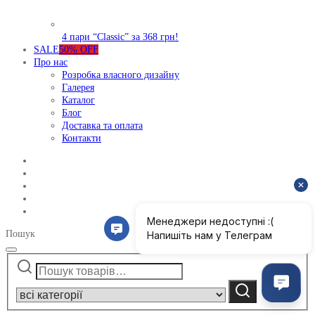
4 пари “Classic” за 368 грн!
SALE
50% OFF
Про нас
Розробка власного дизайну
Галерея
Каталог
Блог
Доставка та оплата
Контакти
Пошук
Шукати:
Narrow
by
Шукати
category: