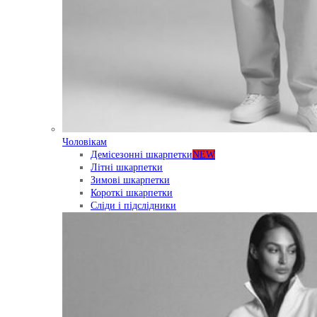
Чоловікам
Демісезонні шкарпетки
NEW
Літні шкарпетки
Зимові шкарпетки
Короткі шкарпетки
Сліди і підслідники