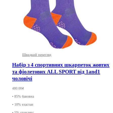
Швидкий перегляд
Набір з 4 спортивних шкарпеток жовтих
та фіолетових ALL SPORT від 1and1
чоловічі
480.00
₴
• 85% бавовна
• 10% еластан
• 5% спандекс