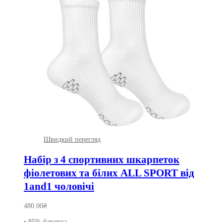
Швидкий перегляд
Набір з 4 спортивних шкарпеток
фіолетових та білих ALL SPORT від
1and1 чоловічі
480.00
₴
• 85% бавовна