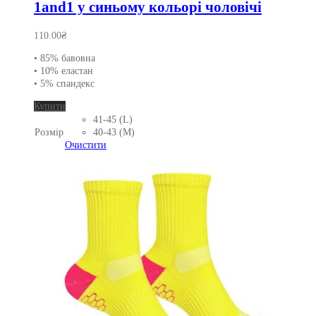
1and1 у синьому кольорі чоловічі
110.00
₴
• 85% бавовна
• 10% еластан
• 5% спандекс
Цей
Купити
товар
41-45 (L)
має
Розмір
40-43 (M)
кілька
Очистити
варіантів.
Параметри
можна
вибрати
на
сторінці
товару