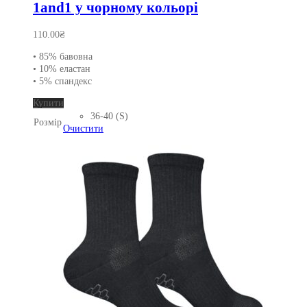
1and1 у чорному кольорі
110.00
₴
• 85% бавовна
• 10% еластан
• 5% спандекс
Цей
Купити
товар
36-40 (S)
Розмір
має
Очистити
кілька
варіантів.
Параметри
можна
вибрати
на
сторінці
товару