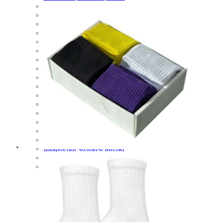
теплі шкарпетки
утеплені шкарпетки
чоловічі носки
чоловічі носки з принтом
чоловічі шкарпетки
чоловічі шкарпетки з принтом
шкарпетки високі
шкарпетки довгі
шкарпетки довгі жіночі
шкарпетки жіночі
шкарпетки жіночі з принтом
шкарпетки зимові
шкарпетки на новий рік
шкарпетки різдвяні
шкарпетки утеплені
шкарпетки чоловічі
шкарпетки чоловічі високі
шкарпетки чоловічі з принтом
якісні чоловічі шкарпетки