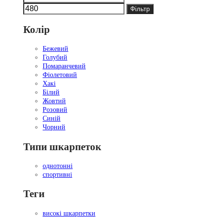
ціна
ціна
Фільтр
Колір
Бежевий
Голубий
Помаранчевий
Фіолетовий
Хакі
Білий
Жовтий
Розовий
Синій
Чорний
Типи шкарпеток
однотонні
спортивні
Теги
високі шкарпетки