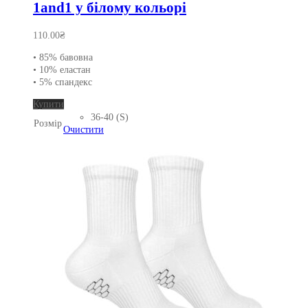
1and1 у білому кольорі
110.00
₴
• 85% бавовна
• 10% еластан
• 5% спандекс
Цей
Купити
товар
36-40 (S)
Розмір
має
Очистити
кілька
варіантів.
Параметри
можна
вибрати
на
сторінці
товару