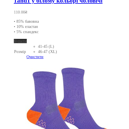
1and1 у білому кольорі чоловічі
110.00
₴
• 85% бавовна
• 10% еластан
• 5% спандекс
Цей
Купити
товар
41-45 (L)
має
Розмір
46-47 (XL)
кілька
Очистити
варіантів.
Параметри
можна
вибрати
на
сторінці
товару