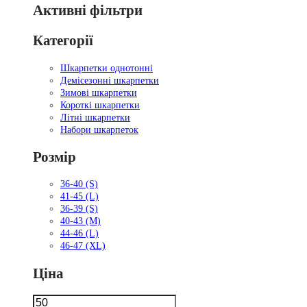
Активні фільтри
Категорії
Шкарпетки однотонні
Демісезонні шкарпетки
Зимові шкарпетки
Короткі шкарпетки
Літні шкарпетки
Набори шкарпеток
Розмір
36-40 (S)
41-45 (L)
36-39 (S)
40-43 (M)
44-46 (L)
46-47 (XL)
Ціна
Мінімальна
Найбільша