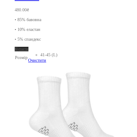
480.00
₴
• 85% бавовна
• 10% еластан
• 5% спандекс
Цей
Купити
товар
41-45 (L)
Розмір
має
Очистити
кілька
варіантів.
Параметри
можна
вибрати
на
сторінці
товару