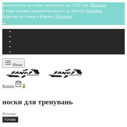
Безкоштовна доставка замовлень від 1500 грн.
Магазин
4 пари базових шкарпеток всього за 344 грн
Перейти
Адресна доставка в Європу
Детально
Меню
Кошик
0
носки для тренувань
Фільтри
Готово