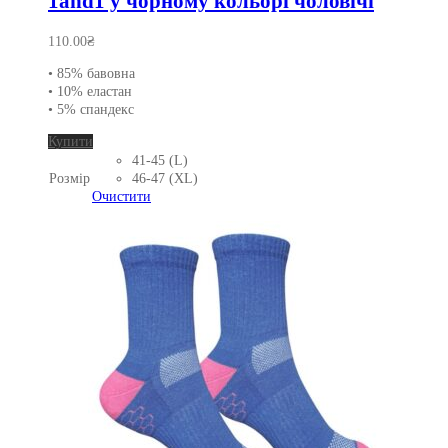
1and1 у чорному кольорі чоловічі
110.00
₴
• 85% бавовна
• 10% еластан
• 5% спандекс
Цей
Купити
товар
41-45 (L)
має
Розмір
46-47 (XL)
кілька
Очистити
варіантів.
Параметри
можна
вибрати
на
сторінці
товару