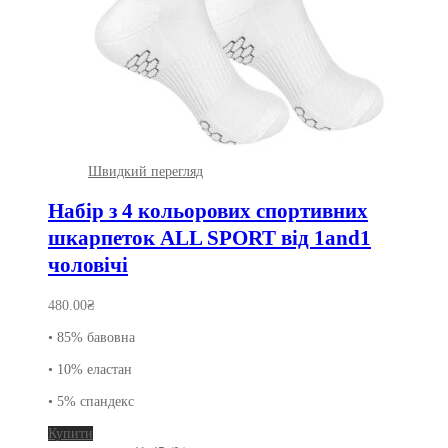
Швидкий перегляд
Набір з 4 кольорових спортивних
шкарпеток ALL SPORT від 1and1
чоловічі
480.00
₴
• 85% бавовна
• 10% еластан
• 5% спандекс
Цей
Купити