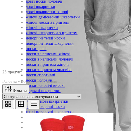
довгі носки чоловічі
довгі шкарпетки
довгі шкарпетки жіночі
жіночі демісезонні шкарпетки
жіночі носки з принтом
жіночі шкарпетки
жіночі шкарпетки з принтом
новорічні теплі носки
новорічні теплі шкарпетки
носки довгі
носки з написами жіночі
носки з написами чоловічі
носки з принтом жіночі
носки з принтом чоловічі
23 продукт
носки спортивні
носки чоловічі
Головна
»
носки зимові чоловічі
носки чоловічі високі
Фільтри
різдвяні шкарпетки
теплі зимові носки
теплі зимові шкарпетки
теплі новорічні носки
теплі новорічні шкарпетки
теплі шкарпетки
утеплені шкарпетки
чоловічі носки