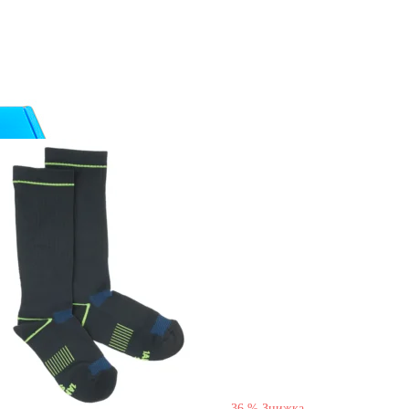
-
36
%
Знижка