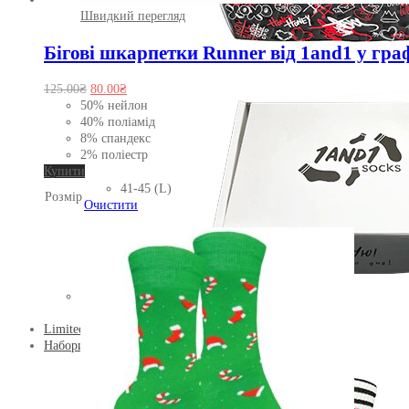
Швидкий перегляд
Бігові шкарпетки Runner від 1and1 у гра
Оригінальна
Поточна
125.00
₴
80.00
₴
ціна:
ціна:
50% нейлон
125.00₴.
80.00₴.
40% поліамід
8% спандекс
2% поліестр
Цей
Купити
товар
41-45 (L)
Розмір
має
Очистити
кілька
варіантів.
Параметри
можна
вибрати
на
Пакування
сторінці
Limited Collection
товару
Набори