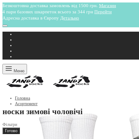
Безкоштовна доставка замовлень від 1500 грн.
Магазин
4 пари базових шкарпеток всього за 344 грн
Перейти
Адресна доставка в Європу
Детально
Меню
Головна
Асортимент
носки зимові чоловічі
Фільтри
Готово