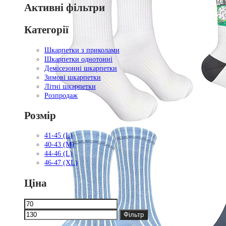
Активні фільтри
Категорії
Шкарпетки з приколами
Шкарпетки однотонні
Демісезонні шкарпетки
Зимові шкарпетки
Літні шкарпетки
Розпродаж
Розмір
41-45 (L)
40-43 (M)
44-46 (L)
46-47 (XL)
Ціна
Мінімальна
Найбільша
ціна
ціна
Фільтр