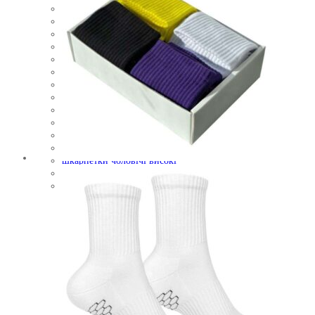
чоловічі шкарпетки
чоловічі шкарпетки з принтом
шкарпетки високі
шкарпетки довгі
шкарпетки довгі жіночі
шкарпетки жіночі
шкарпетки жіночі з принтом
шкарпетки зимові
шкарпетки на новий рік
шкарпетки різдвяні
шкарпетки утеплені
шкарпетки чоловічі
шкарпетки чоловічі високі
шкарпетки чоловічі з принтом
якісні чоловічі шкарпетки