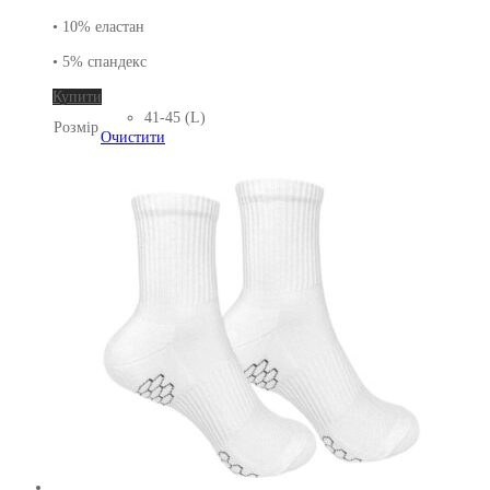
• 10% еластан
• 5% спандекс
Цей
Купити
товар
41-45 (L)
Розмір
має
Очистити
кілька
варіантів.
Параметри
можна
вибрати
на
сторінці
товару