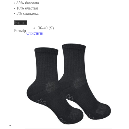
• 85% бавовна
• 10% еластан
• 5% спандекс
Цей
Купити
товар
36-40 (S)
Розмір
має
Очистити
кілька
варіантів.
Параметри
можна
вибрати
на
сторінці
товару