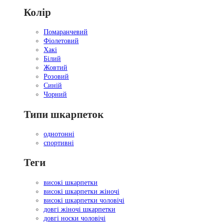
Колір
Помаранчевий
Фіолетовий
Хакі
Білий
Жовтий
Розовий
Синій
Чорний
Типи шкарпеток
однотонні
спортивні
Теги
високі шкарпетки
високі шкарпетки жіночі
високі шкарпетки чоловічі
довгі жіночі шкарпетки
довгі носки чоловічі