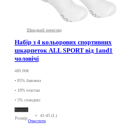
Швидкий перегляд
Набір з 4 кольорових спортивних
шкарпеток ALL SPORT від 1and1
чоловічі
480.00
₴
• 85% бавовна
• 10% еластан
• 5% спандекс
Цей
Купити
товар
41-45 (L)
Розмір
має
Очистити
кілька
варіантів.