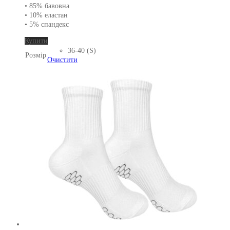
• 85% бавовна
• 10% еластан
• 5% спандекс
Цей
Купити
товар
36-40 (S)
Розмір
має
Очистити
кілька
варіантів.
Параметри
можна
вибрати
на
сторінці
товару