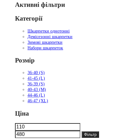
Активні фільтри
Категорії
Шкарпетки однотонні
Демісезонні шкарпетки
Зимові шкарпетки
Набори шкарпеток
Розмір
36-40 (S)
41-45 (L)
36-39 (S)
40-43 (M)
44-46 (L)
46-47 (XL)
Ціна
Мінімальна
Найбільша
ціна
ціна
Фільтр