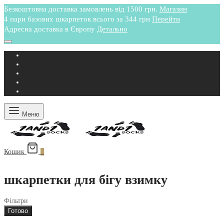
Безкоштовна доставка замовлень від 1500 грн.
Магазин
4 пари базових шкарпеток всього за 344 грн
Перейти
Адресна доставка в Європу
Детально
Меню
Кошик
0
шкарпетки для бігу взимку
Фільтри
Готово