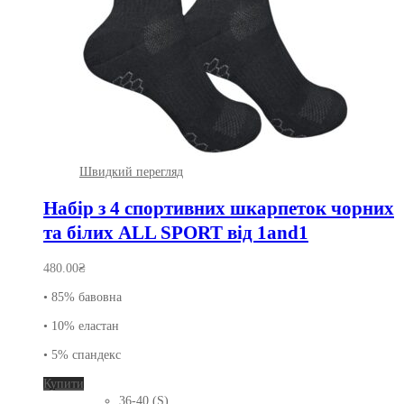
Швидкий перегляд
Набір з 4 спортивних шкарпеток чорних
та білих ALL SPORT від 1and1
480.00
₴
• 85% бавовна
• 10% еластан
• 5% спандекс
Цей
Купити
товар
36-40 (S)