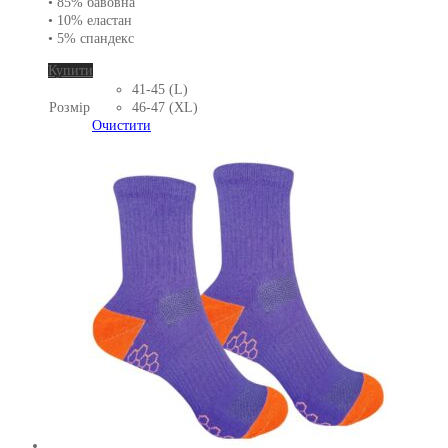
• 85% бавовна
• 10% еластан
• 5% спандекс
Цей
Купити
товар
41-45 (L)
має
Розмір
46-47 (XL)
кілька
Очистити
варіантів.
Параметри
можна
вибрати
на
сторінці
товару