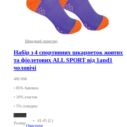
Швидкий перегляд
Набір з 4 спортивних шкарпеток жовтих
та фіолетових ALL SPORT від 1and1
чоловічі
480.00
₴
• 85% бавовна
• 10% еластан
• 5% спандекс
Цей
Купити
товар
41-45 (L)
Розмір
має
Очистити