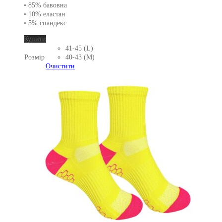
• 85% бавовна
• 10% еластан
• 5% спандекс
Цей
Купити
товар
41-45 (L)
має
Розмір
40-43 (M)
кілька
Очистити
варіантів.
Параметри
можна
вибрати
на
сторінці
товару