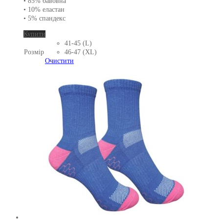
• 85% бавовна
• 10% еластан
• 5% спандекс
Цей
Купити
товар
41-45 (L)
має
Розмір
46-47 (XL)
кілька
Очистити
варіантів.
Параметри
можна
вибрати
на
сторінці
товару