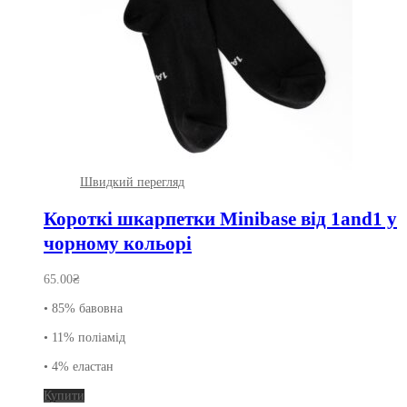
Швидкий перегляд
Короткі шкарпетки Minibase від 1and1 у
чорному кольорі
65.00
₴
• 85% бавовна
• 11% поліамід
• 4% еластан
Цей
Купити