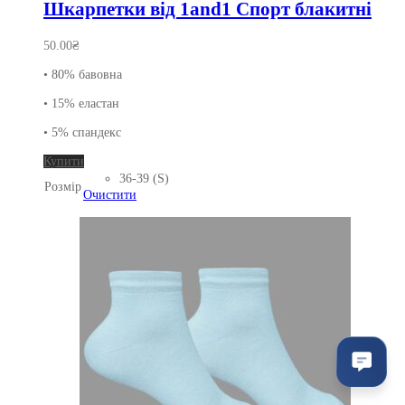
Шкарпетки від 1and1 Спорт блакитні
50.00
₴
• 80% бавовна
• 15% еластан
• 5% спандекс
Цей
Купити
товар
36-39 (S)
Розмір
має
Очистити
кілька
варіантів.
Параметри
можна
вибрати
на
сторінці
товару