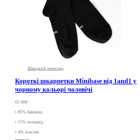
Швидкий перегляд
Короткі шкарпетки Minibase від 1and1 у
чорному кольорі чоловічі
65.00
₴
• 85% бавовна
• 11% поліамід
• 4% еластан