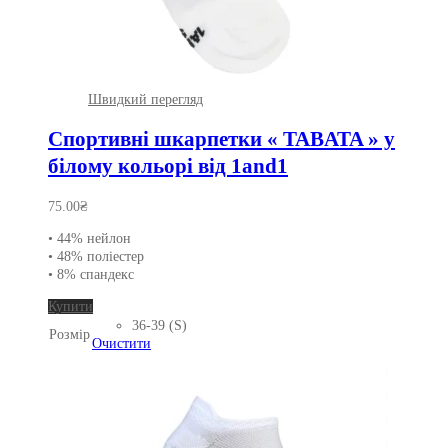
Швидкий перегляд
Спортивні шкарпетки « TABATA » у
білому кольорі від 1and1
75.00
₴
• 44% нейлон
• 48% поліестер
• 8% спандекс
Цей
Купити
товар
36-39 (S)
Розмір
має
Очистити
кілька
варіантів.
Параметри
можна
вибрати