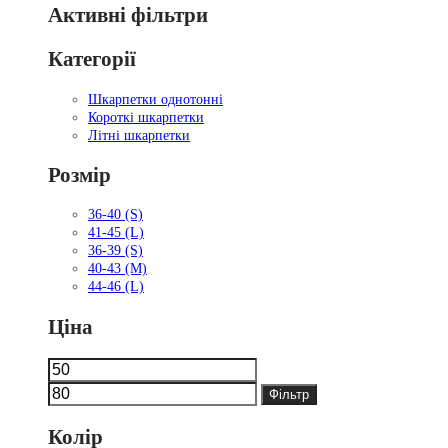
Активні фільтри
Категорії
Шкарпетки однотонні
Короткі шкарпетки
Літні шкарпетки
Розмір
36-40 (S)
41-45 (L)
36-39 (S)
40-43 (M)
44-46 (L)
Ціна
Мінімальна
Найбільша
ціна
ціна
Фільтр
Колір