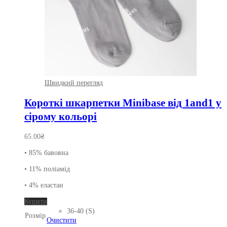
Швидкий перегляд
Короткі шкарпетки Minibase від 1and1 у
сірому кольорі
65.00
₴
• 85% бавовна
• 11% поліамід
• 4% еластан
Цей
Купити
товар
36-40 (S)
Розмір
має
Очистити