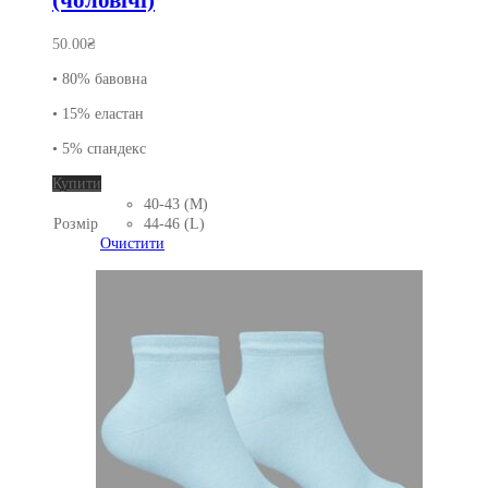
(чоловічі)
50.00
₴
• 80% бавовна
• 15% еластан
• 5% спандекс
Цей
Купити
товар
40-43 (M)
має
Розмір
44-46 (L)
кілька
Очистити
варіантів.
Параметри
можна
вибрати
на
сторінці
товару