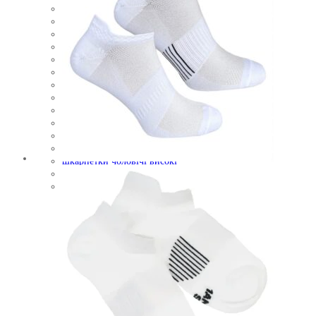
чоловічі шкарпетки
чоловічі шкарпетки з принтом
шкарпетки високі
шкарпетки довгі
шкарпетки довгі жіночі
шкарпетки жіночі
шкарпетки жіночі з принтом
шкарпетки зимові
шкарпетки на новий рік
шкарпетки різдвяні
шкарпетки утеплені
шкарпетки чоловічі
шкарпетки чоловічі високі
шкарпетки чоловічі з принтом
якісні чоловічі шкарпетки