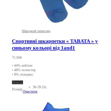
Швидкий перегляд
Спортивні шкарпетки « TABATA » у
синьому кольорі від 1and1
75.00
₴
• 44% нейлон
• 48% поліестер
• 8% спандекс
Цей
Купити
товар
36-39 (S)
Розмір
має
Очистити
кілька
варіантів.
Параметри
можна