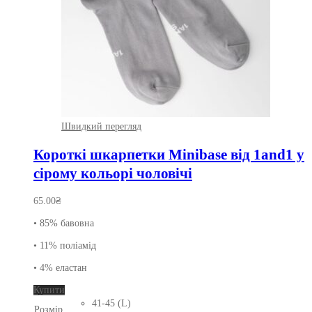
Швидкий перегляд
Короткі шкарпетки Minibase від 1and1 у
сірому кольорі чоловічі
65.00
₴
• 85% бавовна
• 11% поліамід
• 4% еластан
Цей
Купити
товар
41-45 (L)
Розмір