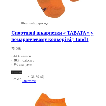
Швидкий перегляд
Спортивні шкарпетки « TABATA » у
помаранчевому кольорі від 1and1
75.00
₴
• 44% нейлон
• 48% поліестер
• 8% спандекс
Цей
Купити
товар
36-39 (S)
Розмір
має
Очистити
кілька
варіантів.
Параметри
можна
вибрати