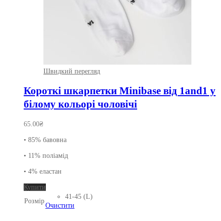
Швидкий перегляд
Короткі шкарпетки Minibase від 1and1 у
білому кольорі чоловічі
65.00
₴
• 85% бавовна
• 11% поліамід
• 4% еластан
Цей
Купити
товар
41-45 (L)
Розмір
має
Очистити
кілька