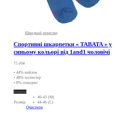
Швидкий перегляд
Спортивні шкарпетки « TABATA » у
синьому кольорі від 1and1 чоловічі
75.00
₴
• 44% нейлон
• 48% поліестер
• 8% спандекс
Цей
Купити
товар
40-43 (M)
має
Розмір
44-46 (L)
кілька
Очистити
варіантів.
Параметри
можна