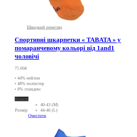
Швидкий перегляд
Спортивні шкарпетки « TABATA » у
помаранчевому кольорі від 1and1
чоловічі
75.00
₴
• 44% нейлон
• 48% поліестер
• 8% спандекс
Цей
Купити
товар
40-43 (M)
має
Розмір
44-46 (L)
кілька
Очистити
варіантів.
Параметри
можна