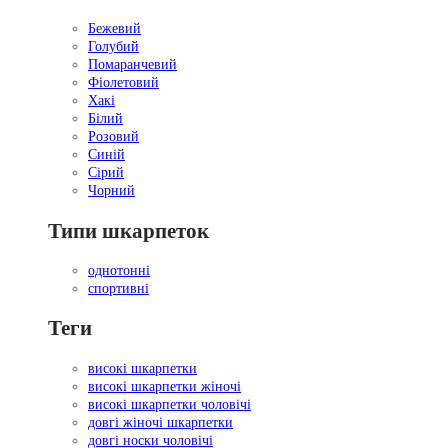
Бежевий
Голубий
Помаранчевий
Фіолетовий
Хакі
Білий
Розовий
Синій
Сірий
Чорний
Типи шкарпеток
однотонні
спортивні
Теги
високі шкарпетки
високі шкарпетки жіночі
високі шкарпетки чоловічі
довгі жіночі шкарпетки
довгі носки чоловічі