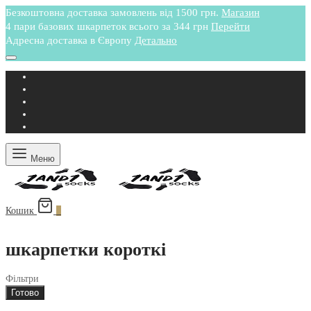
Безкоштовна доставка замовлень від 1500 грн.
Магазин
4 пари базових шкарпеток всього за 344 грн
Перейти
Адресна доставка в Європу
Детально
Меню
Кошик
0
шкарпетки короткі
Фільтри
Готово