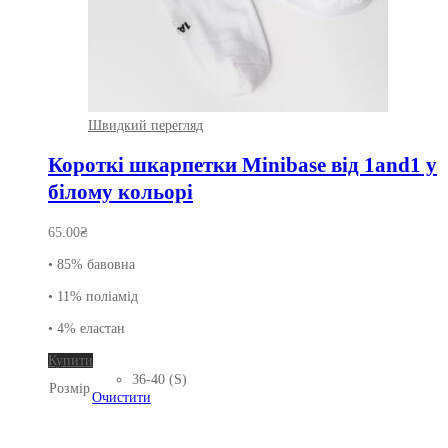
Швидкий перегляд
Короткі шкарпетки Minibase від 1and1 у
білому кольорі
65.00
₴
• 85% бавовна
• 11% поліамід
• 4% еластан
Цей
Купити
товар
36-40 (S)
Розмір
має
Очистити
кілька
варіантів.