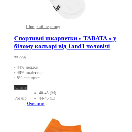
Швидкий перегляд
Спортивні шкарпетки « TABATA » у
білому кольорі від 1and1 чоловічі
75.00
₴
• 44% нейлон
• 48% поліестер
• 8% спандекс
Цей
Купити
товар
40-43 (M)
має
Розмір
44-46 (L)
кілька
Очистити
варіантів.
Параметри
можна
вибрати
на