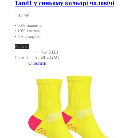
1and1 у синьому кольорі чоловічі
110.00
₴
• 85% бавовна
• 10% еластан
• 5% спандекс
Цей
Купити
товар
41-45 (L)
має
Розмір
40-43 (M)
кілька
Очистити
варіантів.
Параметри
можна
вибрати
на
сторінці
товару