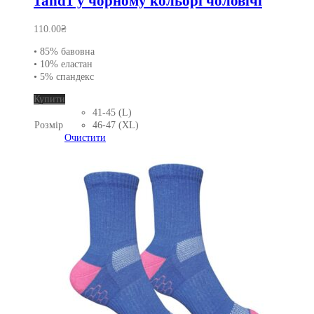
1and1 у чорному кольорі чоловічі
110.00
₴
• 85% бавовна
• 10% еластан
• 5% спандекс
Цей
Купити
товар
41-45 (L)
має
Розмір
46-47 (XL)
кілька
Очистити
варіантів.
Параметри
можна
вибрати
на
сторінці
товару