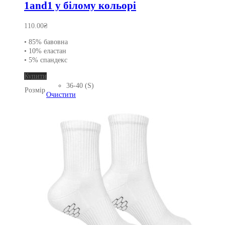
1and1 у білому кольорі
110.00
₴
• 85% бавовна
• 10% еластан
• 5% спандекс
Цей
Купити
товар
36-40 (S)
Розмір
має
Очистити
кілька
варіантів.
Параметри
можна
вибрати
на
сторінці
товару