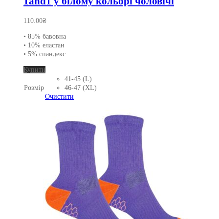
1and1 у білому кольорі чоловічі
110.00
₴
• 85% бавовна
• 10% еластан
• 5% спандекс
Цей
Купити
товар
41-45 (L)
має
Розмір
46-47 (XL)
кілька
Очистити
варіантів.
Параметри
можна
вибрати
на
сторінці
товару