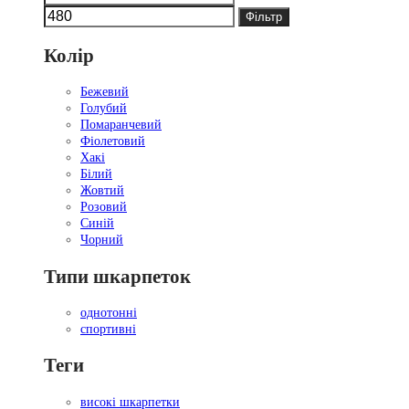
ціна
ціна
Фільтр
Колір
Бежевий
Голубий
Помаранчевий
Фіолетовий
Хакі
Білий
Жовтий
Розовий
Синій
Чорний
Типи шкарпеток
однотонні
спортивні
Теги
високі шкарпетки