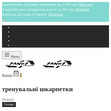
Безкоштовна доставка замовлень від 1500 грн.
Магазин
4 пари базових шкарпеток всього за 344 грн
Перейти
Адресна доставка в Європу
Детально
Меню
Кошик
0
тренувальні шкарпетки
Фільтри
Готово