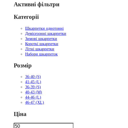
Активні фільтри
Категорії
Шкарпетки однотонні
Демісезонні шкарпетки
Зимові шкарпетки
Короткі шкарпетки
Літні шкарпетки
Набори шкарпеток
Розмір
36-40 (S)
41-45 (L)
36-39 (S)
40-43 (M)
44-46 (L)
46-47 (XL)
Ціна
Мінімальна
Найбільша