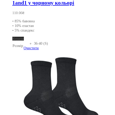
1and1 у чорному кольорі
110.00
₴
• 85% бавовна
• 10% еластан
• 5% спандекс
Цей
Купити
товар
36-40 (S)
Розмір
має
Очистити
кілька
варіантів.
Параметри
можна
вибрати
на
сторінці
товару