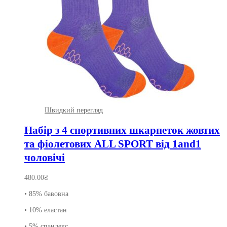
Швидкий перегляд
Набір з 4 спортивних шкарпеток жовтих
та фіолетових ALL SPORT від 1and1
чоловічі
480.00
₴
• 85% бавовна
• 10% еластан
• 5% спандекс