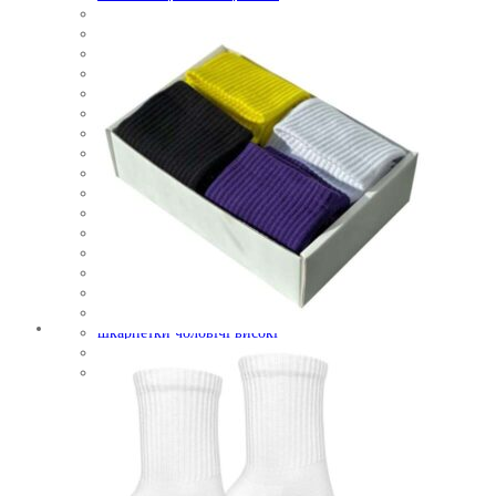
теплі шкарпетки
утеплені шкарпетки
чоловічі носки
чоловічі носки з принтом
чоловічі шкарпетки
чоловічі шкарпетки з принтом
шкарпетки високі
шкарпетки довгі
шкарпетки довгі жіночі
шкарпетки жіночі
шкарпетки жіночі з принтом
шкарпетки зимові
шкарпетки на новий рік
шкарпетки різдвяні
шкарпетки утеплені
шкарпетки чоловічі
шкарпетки чоловічі високі
шкарпетки чоловічі з принтом
якісні чоловічі шкарпетки