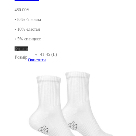
480.00
₴
• 85% бавовна
• 10% еластан
• 5% спандекс
Цей
Купити
товар
41-45 (L)
Розмір
має
Очистити
кілька
варіантів.
Параметри
можна
вибрати
на
сторінці
товару