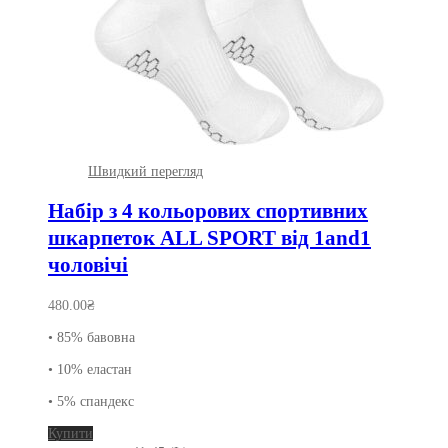
Швидкий перегляд
Набір з 4 кольорових спортивних
шкарпеток ALL SPORT від 1and1
чоловічі
480.00
₴
• 85% бавовна
• 10% еластан
• 5% спандекс
Цей
Купити