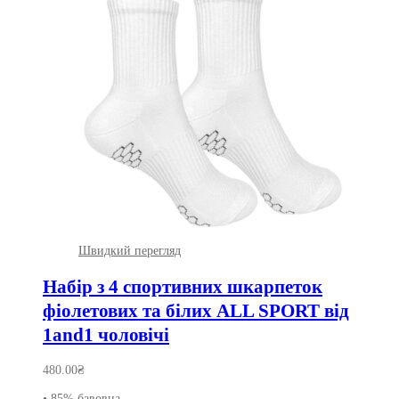
Швидкий перегляд
Набір з 4 спортивних шкарпеток
фіолетових та білих ALL SPORT від
1and1 чоловічі
480.00
₴
• 85% бавовна