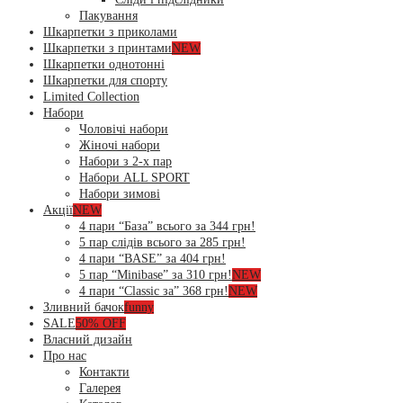
Пакування
Шкарпетки з приколами
Шкарпетки з принтами
NEW
Шкарпетки однотонні
Шкарпетки для спорту
Limited Collection
Набори
Чоловічі набори
Жіночі набори
Набори з 2-х пар
Набори ALL SPORT
Набори зимові
Акції
NEW
4 пари “База” всього за 344 грн!
5 пар слідів всього за 285 грн!
4 пари “BASE” за 404 грн!
5 пар “Minibase” за 310 грн!
NEW
4 пари “Classic за” 368 грн!
NEW
Зливний бачок
funny
SALE
50% OFF
Власний дизайн
Про нас
Контакти
Галерея