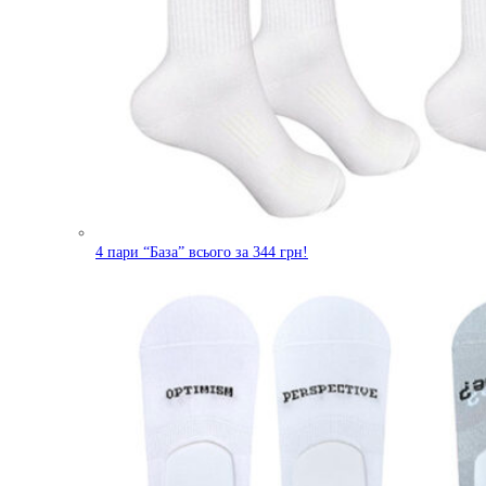
4 пари “База” всього за 344 грн!