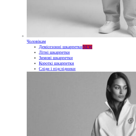
Чоловікам
Демісезонні шкарпетки
NEW
Літні шкарпетки
Зимові шкарпетки
Короткі шкарпетки
Сліди і підслідники