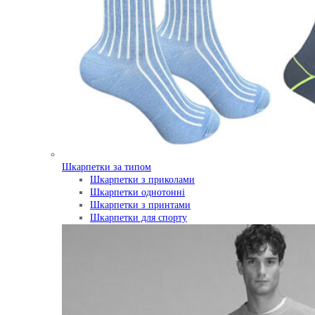
Шкарпетки за типом
Шкарпетки з приколами
Шкарпетки однотонні
Шкарпетки з принтами
Шкарпетки для спорту