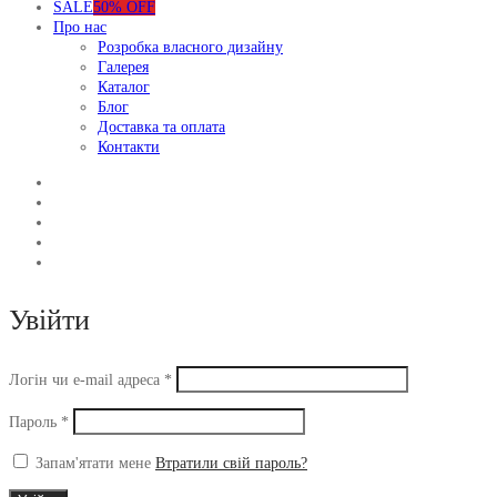
SALE
50% OFF
Про нас
Розробка власного дизайну
Галерея
Каталог
Блог
Доставка та оплата
Контакти
Увійти
Обов’язкове
Логін чи e-mail адреса
*
Обов’язкове
Пароль
*
Запам'ятати мене
Втратили свій пароль?