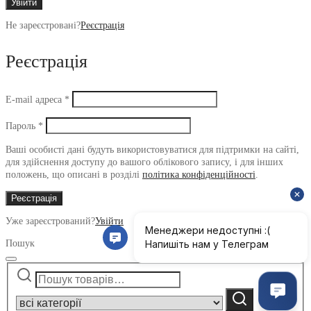
Увійти
Не зареєстровані?
Реєстрація
Реєстрація
Обов’язкове
E-mail адреса
*
Обов’язкове
Пароль
*
Ваші особисті дані будуть використовуватися для підтримки на сайті,
для здійснення доступу до вашого облікового запису, і для інших
положень, що описані в розділі
політика конфіденційності
.
Реєстрація
Уже зареєстрований?
Увійти
Пошук
Шукати:
Narrow
by
Шукати
category: