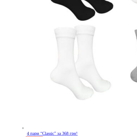
4 пари “Classic” за 368 грн!