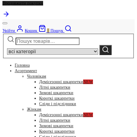
Продовжити покупки
Увійти
Кошик
0
Пошук
Шукати:
Narrow
by
Шукати
category:
Головна
Асортимент
Чоловікам
Демісезонні шкарпетки
NEW
Літні шкарпетки
Зимові шкарпетки
Короткі шкарпетки
Сліди і підслідники
Жінкам
Демісезонні шкарпетки
NEW
Літні шкарпетки
Зимові шкарпетки
Короткі шкарпетки
Сліди і підслідники