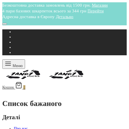
Безкоштовна доставка замовлень від 1500 грн.
Магазин
4 пари базових шкарпеток всього за 344 грн
Перейти
Адресна доставка в Європу
Детально
Меню
Кошик
0
Список бажаного
Деталі
Про нас