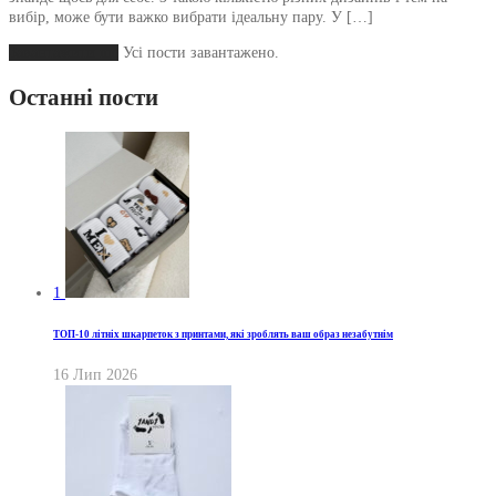
вибір, може бути важко вибрати ідеальну пару. У […]
Завантажити ще
Усі пости завантажено.
Останні пости
1
ТОП-10 літніх шкарпеток з принтами, які зроблять ваш образ незабутнім
16 Лип 2026