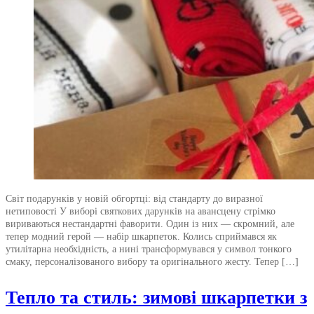
Світ подарунків у новій обгортці: від стандарту до виразної
нетиповості У виборі святкових дарунків на авансцену стрімко
вириваються нестандартні фаворити. Один із них — скромний, але
тепер модний герой — набір шкарпеток. Колись сприймався як
утилітарна необхідність, а нині трансформувався у символ тонкого
смаку, персоналізованого вибору та оригінального жесту. Тепер […]
Тепло та стиль: зимові шкарпетки з