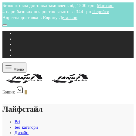
Безкоштовна доставка замовлень від 1500 грн.
Магазин
4 пари базових шкарпеток всього за 344 грн
Перейти
Адресна доставка в Європу
Детально
Меню
Кошик
0
Лайфстайл
Всі
Без категорії
Дизайн