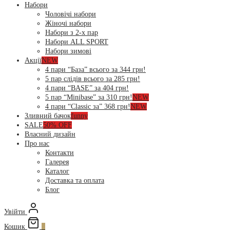
Набори
Чоловічі набори
Жіночі набори
Набори з 2-х пар
Набори ALL SPORT
Набори зимові
Акції
NEW
4 пари “База” всього за 344 грн!
5 пар слідів всього за 285 грн!
4 пари “BASE” за 404 грн!
5 пар “Minibase” за 310 грн!
NEW
4 пари “Classic за” 368 грн!
NEW
Зливний бачок
funny
SALE
50% OFF
Власний дизайн
Про нас
Контакти
Галерея
Каталог
Доставка та оплата
Блог
Увійти
Кошик
0