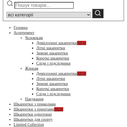
Шукати:
Narrow
by
Шукати
category:
Головна
Асортимент
Чоловікам
Демісезонні шкарпетки
NEW
Літні шкарпетки
Зимові шкарпетки
Короткі шкарпетки
Сліди і підслідники
Жінкам
Демісезонні шкарпетки
NEW
Літні шкарпетки
Зимові шкарпетки
Короткі шкарпетки
Сліди і підслідники
Пакування
Шкарпетки з приколами
Шкарпетки з принтами
NEW
Шкарпетки однотонні
Шкарпетки для спорту
Limited Collection