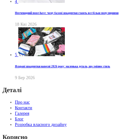
4
Неочевидний must-have: чому базові шкарпетки стають все більш популярними
18 Кві 2026
5
Яскраві шкарпетки навесні 2026 року: маленька деталь, що змінює стиль
9 Бер 2026
Деталі
Про нас
Контакти
Галерея
Блог
Розробка власного дизайну
Корисно