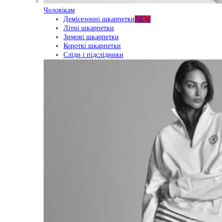
Чоловікам
Демісезонні шкарпетки
NEW
Літні шкарпетки
Зимові шкарпетки
Короткі шкарпетки
Сліди і підслідники