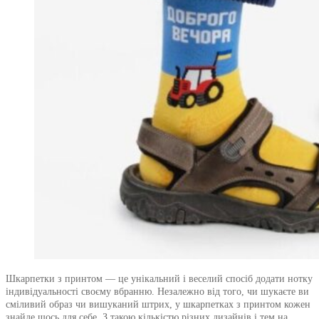
Шкарпетки з принтом — це унікальний і веселий спосіб додати нотку
індивідуальності своєму вбранню. Незалежно від того, чи шукаєте ви
сміливий образ чи вишуканий штрих, у шкарпетках з принтом кожен
знайде щось для себе. З такою кількістю різних дизайнів і тем на