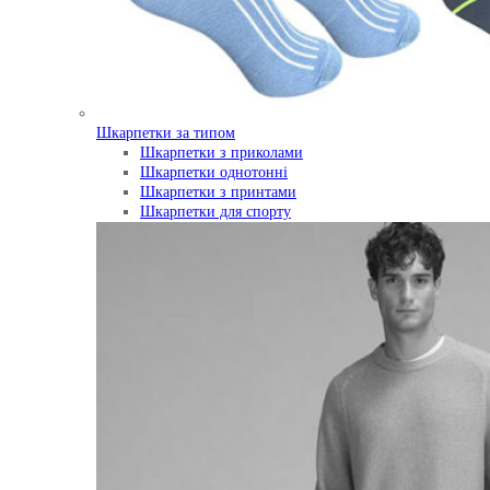
Шкарпетки за типом
Шкарпетки з приколами
Шкарпетки однотонні
Шкарпетки з принтами
Шкарпетки для спорту