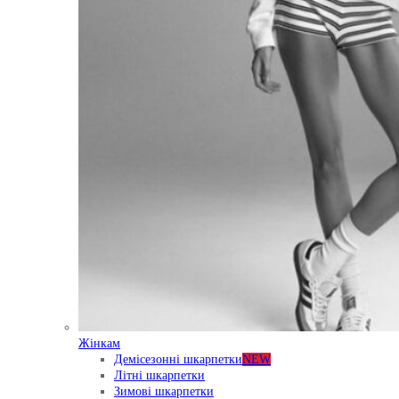
Жінкам
Демісезонні шкарпетки
NEW
Літні шкарпетки
Зимові шкарпетки