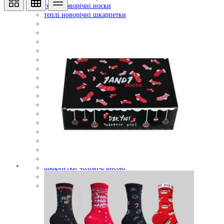
теплі новорічні носки
теплі новорічні шкарпетки
теплі шкарпетки
утеплені шкарпетки
чоловічі носки
чоловічі носки з принтом
чоловічі шкарпетки
чоловічі шкарпетки з принтом
шкарпетки високі
шкарпетки довгі
шкарпетки довгі жіночі
шкарпетки жіночі
шкарпетки жіночі з принтом
шкарпетки зимові
шкарпетки на новий рік
шкарпетки різдвяні
шкарпетки утеплені
шкарпетки чоловічі
шкарпетки чоловічі високі
шкарпетки чоловічі з принтом
якісні чоловічі шкарпетки