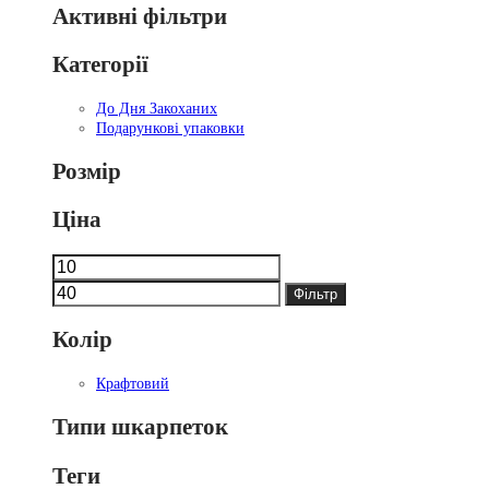
Активні фільтри
Категорії
До Дня Закоханих
Подарункові упаковки
Розмір
Ціна
Мінімальна
Найбільша
ціна
ціна
Фільтр
Колір
Крафтовий
Типи шкарпеток
Теги