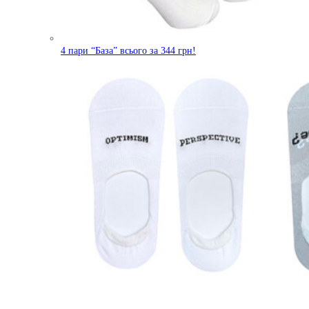
4 пари “База” всього за 344 грн!