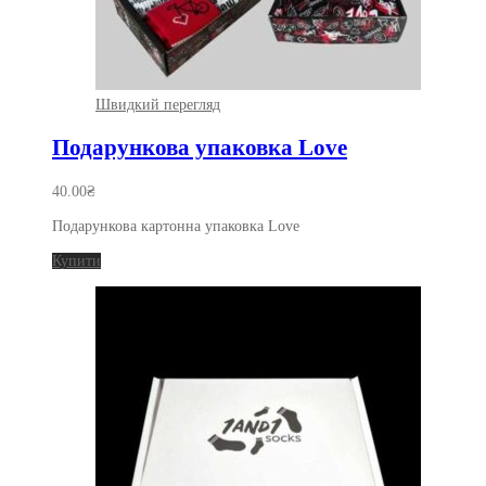
Швидкий перегляд
Подарункова упаковка Love
40.00
₴
Подарункова картонна упаковка Love
Купити