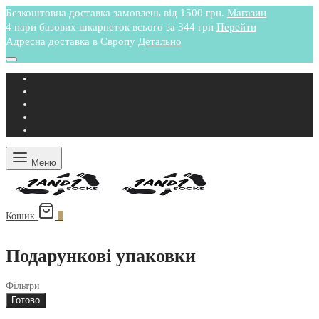
Безкоштовна доставка замовлень від 1500 грн.
Магазин
4 пари базових шкарпеток всього за 344 грн
Перейти
Адресна доставка в Європу
Детально
Меню
Кошик
0
Подарункові упаковки
Фільтри
Готово