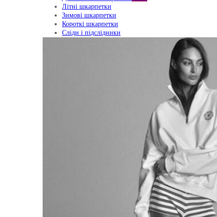
Літні шкарпетки
Зимові шкарпетки
Короткі шкарпетки
Сліди і підслідники