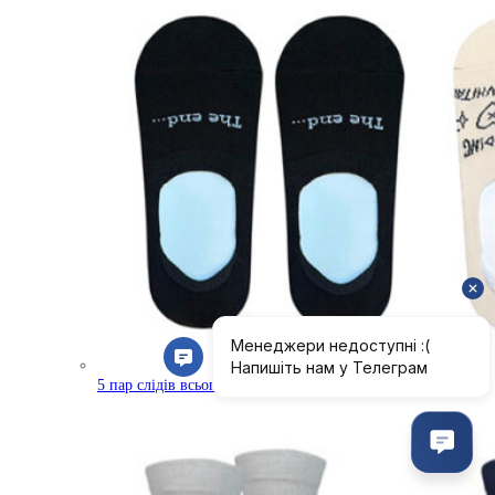
5 пар слідів всього за 285 грн!