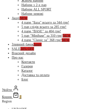
Жіночі набори
Набори з 2-х пар
Набори ALL SPORT
Набори зимові
Акції
NEW
4 пари “База” всього за 344 грн!
5 пар слідів всього за 285 грн!
4 пари “BASE” за 404 грн!
5 пар “Minibase” за 310 грн!
NEW
4 пари “Classic за” 368 грн!
NEW
Зливний бачок
funny
SALE
50% OFF
Власний дизайн
Про нас
Контакти
Галерея
Каталог
Доставка та оплата
Блог
Увійти
Кошик
0
Region