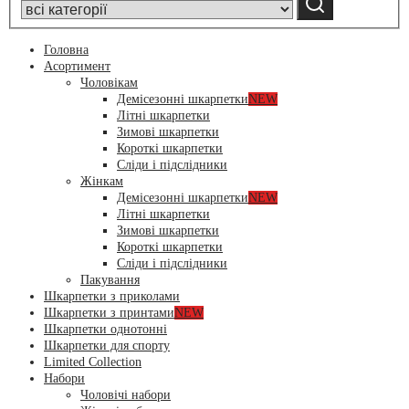
category:
Головна
Асортимент
Чоловікам
Демісезонні шкарпетки
NEW
Літні шкарпетки
Зимові шкарпетки
Короткі шкарпетки
Сліди і підслідники
Жінкам
Демісезонні шкарпетки
NEW
Літні шкарпетки
Зимові шкарпетки
Короткі шкарпетки
Сліди і підслідники
Пакування
Шкарпетки з приколами
Шкарпетки з принтами
NEW
Шкарпетки однотонні
Шкарпетки для спорту
Limited Collection
Набори
Чоловічі набори