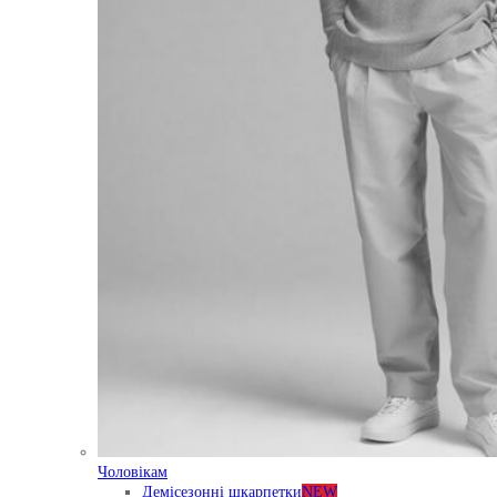
Чоловікам
Демісезонні шкарпетки
NEW