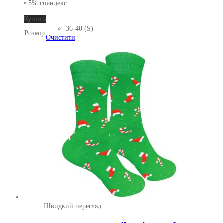
• 5% спандекс
Цей
Купити
товар
36-40 (S)
Розмір
має
Очистити
кілька
варіантів.
Параметри
можна
вибрати
на
сторінці
товару
Швидкий перегляд