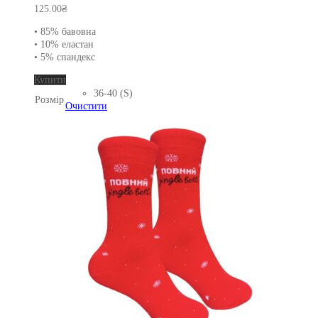
125.00
₴
• 85% бавовна
• 10% еластан
• 5% спандекс
Цей
Купити
товар
36-40 (S)
Розмір
має
Очистити
кілька
варіантів.
Параметри
можна
вибрати
на
сторінці
товару