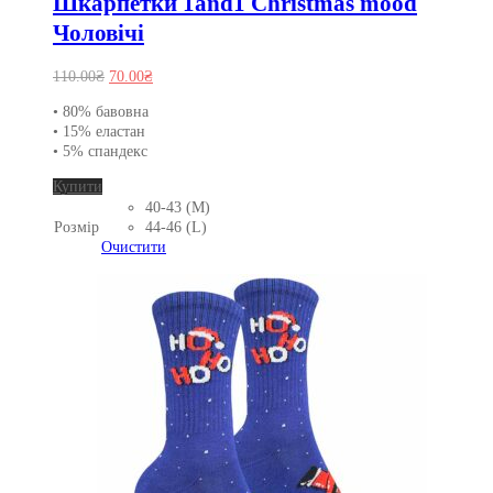
Шкарпетки 1and1 Christmas mood
Чоловічі
Оригінальна
Поточна
110.00
₴
70.00
₴
ціна:
ціна:
• 80% бавовна
110.00₴.
70.00₴.
• 15% еластан
• 5% спандекс
Цей
Купити
товар
40-43 (M)
має
Розмір
44-46 (L)
кілька
Очистити
варіантів.
Параметри
можна
вибрати
на
сторінці
товару