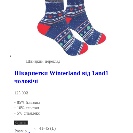
товару
Швидкий перегляд
Шкарпетки Winterland від 1and1
чоловічі
125.00
₴
• 85% бавовна
• 10% еластан
• 5% спандекс
Цей
Купити
товар
41-45 (L)
Розмір