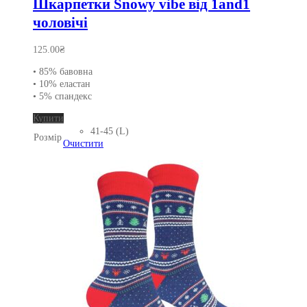
Шкарпетки Snowy vibe від 1and1
чоловічі
125.00
₴
• 85% бавовна
• 10% еластан
• 5% спандекс
Цей
Купити
товар
41-45 (L)
Розмір
має
Очистити
кілька
варіантів.
Параметри
можна
вибрати
на
сторінці
товару