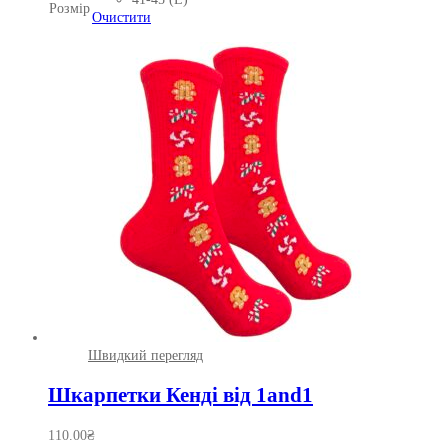
Розмір
має
Очистити
кілька
варіантів.
Параметри
можна
вибрати
на
сторінці
товару
Швидкий перегляд
Шкарпетки Кенді від 1and1
110.00
₴