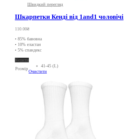
Швидкий перегляд
Шкарпетки Кенді від 1and1 чоловічі
110.00
₴
• 85% бавовна
• 10% еластан
• 5% спандекс
Цей
Купити
товар
41-45 (L)
Розмір
має
Очистити
кілька
варіантів.
Параметри
можна
вибрати
на
сторінці
товару