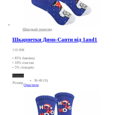
Швидкий перегляд
Шкарпетки Димо-Санти від 1and1
110.00
₴
• 85% бавовна
• 10% еластан
• 5% спандекс
Цей
Купити
товар
36-40 (S)
Розмір
має
Очистити
кілька
варіантів.
Параметри
можна
вибрати
на