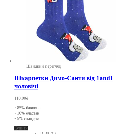
сторінці
товару
Швидкий перегляд
Шкарпетки Димо-Санти від 1and1
чоловічі
110.00
₴
• 85% бавовна
• 10% еластан
• 5% спандекс
Цей
Купити
товар
41-45 (L)