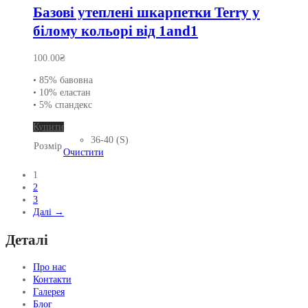
Базові утеплені шкарпетки Terry у
білому кольорі від 1and1
100.00
₴
• 85% бавовна
• 10% еластан
• 5% спандекс
Цей
Купити
товар
36-40 (S)
Розмір
має
Очистити
кілька
1
варіантів.
2
Параметри
3
можна
Далі →
вибрати
на
Деталі
сторінці
товару
Про нас
Контакти
Галерея
Блог