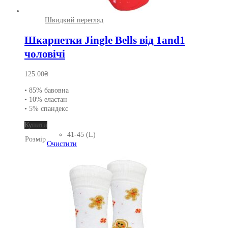
Швидкий перегляд
Шкарпетки Jingle Bells від 1and1
чоловічі
125.00
₴
• 85% бавовна
• 10% еластан
• 5% спандекс
Цей
Купити
товар
41-45 (L)
Розмір
має
Очистити
кілька
варіантів.
Параметри
можна
вибрати
на
сторінці
товару