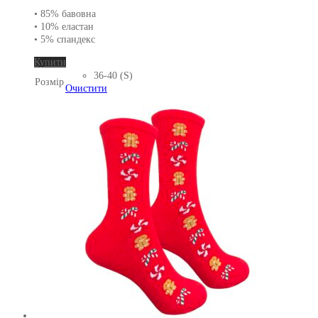
• 85% бавовна
• 10% еластан
• 5% спандекс
Цей
Купити
товар
36-40 (S)
Розмір
має
Очистити
кілька
варіантів.
Параметри
можна
вибрати
на
сторінці
товару