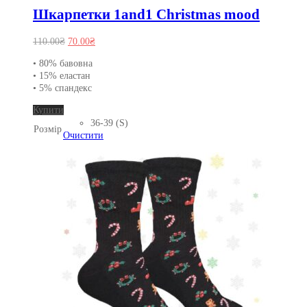
Шкарпетки 1and1 Christmas mood
Оригінальна
Поточна
110.00
₴
70.00
₴
ціна:
ціна:
• 80% бавовна
110.00₴.
70.00₴.
• 15% еластан
• 5% спандекс
Цей
Купити
товар
36-39 (S)
Розмір
має
Очистити
кілька
варіантів.
Параметри
можна
вибрати
на
сторінці
товару