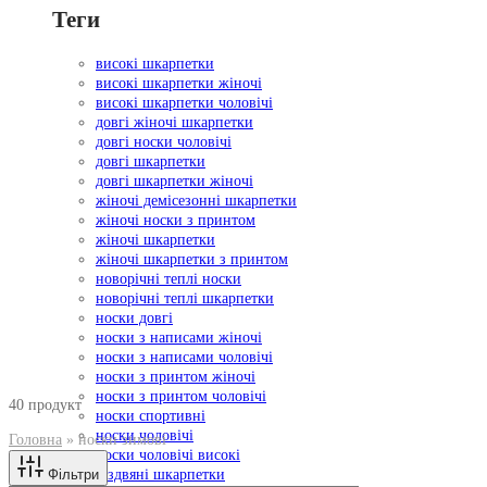
Теги
високі шкарпетки
високі шкарпетки жіночі
високі шкарпетки чоловічі
довгі жіночі шкарпетки
довгі носки чоловічі
довгі шкарпетки
довгі шкарпетки жіночі
жіночі демісезонні шкарпетки
жіночі носки з принтом
жіночі шкарпетки
жіночі шкарпетки з принтом
новорічні теплі носки
новорічні теплі шкарпетки
носки довгі
носки з написами жіночі
носки з написами чоловічі
носки з принтом жіночі
носки з принтом чоловічі
40 продукт
носки спортивні
носки чоловічі
Головна
»
носки зимові
носки чоловічі високі
Фільтри
різдвяні шкарпетки