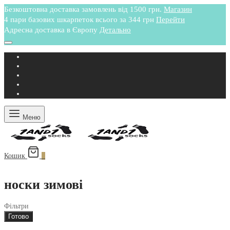
Безкоштовна доставка замовлень від 1500 грн.
Магазин
4 пари базових шкарпеток всього за 344 грн
Перейти
Адресна доставка в Європу
Детально
Меню
Кошик
0
носки зимові
Фільтри
Готово