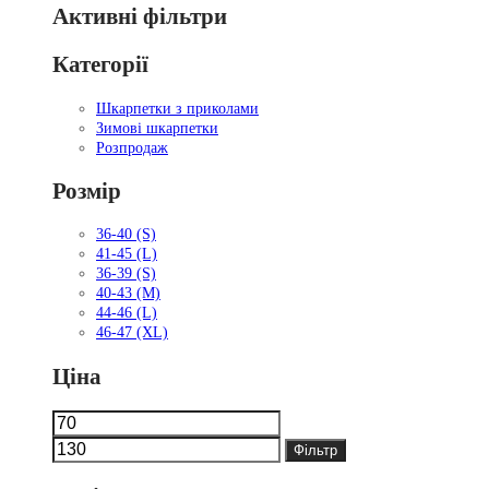
Активні фільтри
Категорії
Шкарпетки з приколами
Зимові шкарпетки
Розпродаж
Розмір
36-40 (S)
41-45 (L)
36-39 (S)
40-43 (M)
44-46 (L)
46-47 (XL)
Ціна
Мінімальна
Найбільша
ціна
ціна
Фільтр