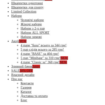
Шкарпетки однотонні
Шкарпетки для спорту
Limited Collection
Набори
Чоловічі набори
Жіночі набори
Набори з 2-х пар
Набори ALL SPORT
Набори зимові
Акції
NEW
4 пари “База” всього за 344 грн!
5 пар слідів всього за 285 грн!
4 пари “BASE” за 404 грн!
5 пар “Minibase” за 310 грн!
NEW
4 пари “Classic за” 368 грн!
NEW
Зливний бачок
funny
SALE
50% OFF
Власний дизайн
Про нас
Контакти
Галерея
Каталог
Доставка та оплата
Блог