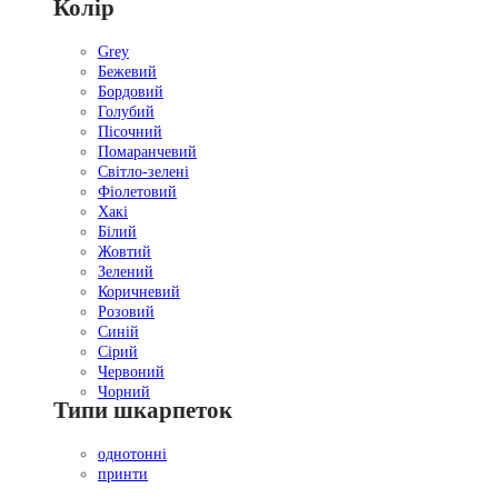
Колір
Grey
Бежевий
Бордовий
Голубий
Пісочний
Помаранчевий
Світло-зелені
Фіолетовий
Хакі
Білий
Жовтий
Зелений
Коричневий
Розовий
Синій
Сірий
Червоний
Чорний
Типи шкарпеток
однотонні
принти