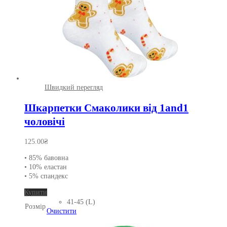
Швидкий перегляд
Шкарпетки Смаколики від 1and1
чоловічі
125.00
₴
• 85% бавовна
• 10% еластан
• 5% спандекс
Цей
Купити
товар
41-45 (L)
Розмір
має
Очистити
кілька