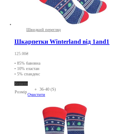
Швидкий перегляд
Шкарпетки Winterland від 1and1
125.00
₴
• 85% бавовна
• 10% еластан
• 5% спандекс
Цей
Купити
товар
36-40 (S)
Розмір
має
Очистити
кілька
варіантів.
Параметри
можна
вибрати
на
сторінці