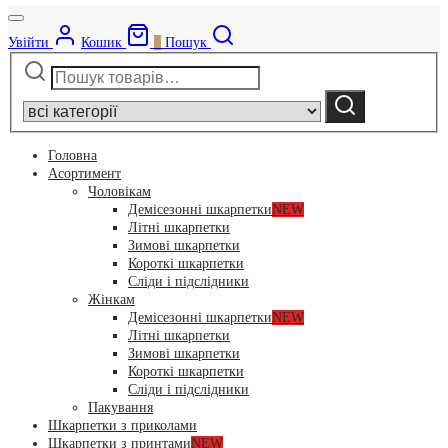
Увійти
Кошик
0
Пошук
Шукати:
Narrow
by
Шукати
category:
Головна
Асортимент
Чоловікам
Демісезонні шкарпетки
NEW
Літні шкарпетки
Зимові шкарпетки
Короткі шкарпетки
Сліди і підслідники
Жінкам
Демісезонні шкарпетки
NEW
Літні шкарпетки
Зимові шкарпетки
Короткі шкарпетки
Сліди і підслідники
Пакування
Шкарпетки з приколами
Шкарпетки з принтами
NEW