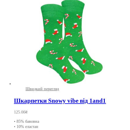
варіантів.
Параметри
можна
вибрати
на
сторінці
товару
Швидкий перегляд
Шкарпетки Snowy vibe від 1and1
125.00
₴
• 85% бавовна
• 10% еластан