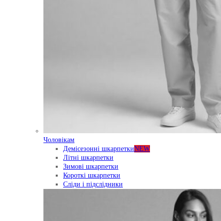
Чоловікам
Демісезонні шкарпетки
NEW
Літні шкарпетки
Зимові шкарпетки
Короткі шкарпетки
Сліди і підслідники