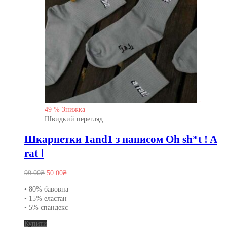
-
49
%
Знижка
Швидкий перегляд
Шкарпетки 1and1 з написом Oh sh*t ! A
rat !
Оригінальна
Поточна
99.00
₴
50.00
₴
ціна:
ціна:
• 80% бавовна
99.00₴.
50.00₴.
• 15% еластан
• 5% спандекс
Цей
Купити