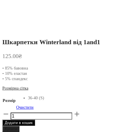
Шкарпетки Winterland від 1and1
125.00
₴
• 85% бавовна
• 10% еластан
• 5% спандекс
Розмірна сітка
36-40 (S)
Розмір
Очистити
Шкарпетки
Winterland
Додати в кошик
від
1and1
Купити