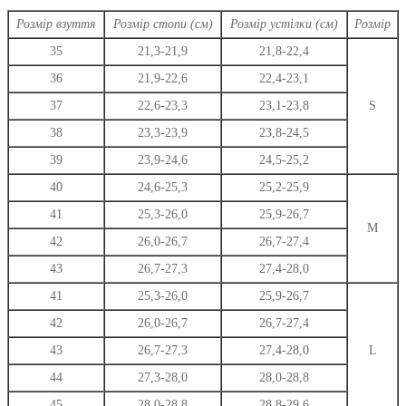
варіантів.
Розмір взуття
Розмір стопи (см)
Розмір устілки (см)
Розмір
Параметри
можна
35
21,3-21,9
21,8-22,4
вибрати
36
21,9-22,6
22,4-23,1
на
сторінці
37
22,6-23,3
23,1-23,8
S
товару
38
23,3-23,9
23,8-24,5
39
23,9-24,6
24,5-25,2
40
24,6-25,3
25,2-25,9
41
25,3-26,0
25,9-26,7
M
42
26,0-26,7
26,7-27,4
43
26,7-27,3
27,4-28,0
41
25,3-26,0
25,9-26,7
42
26,0-26,7
26,7-27,4
43
26,7-27,3
27,4-28,0
L
44
27,3-28,0
28,0-28,8
45
28,0-28,8
28,8-29,6