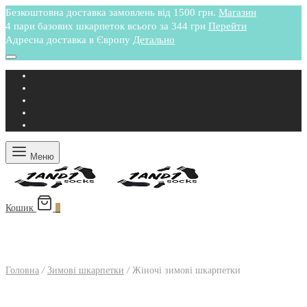
Безкоштовна доставка замовлень від 1500 грн.
Магазин
4 пари базових шкарпеток всього за 344 грн
Перейти
Адресна доставка в Європу
Детально
Меню
Кошик
0
Головна
/
Зимові шкарпетки
/
Жіночі зимові шкарпетки