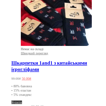
Немає на складі
Швидкий перегляд
Шкарпетки 1and1 з китайськими
ієрогліфами
Оригінальна
Поточна
99.00
₴
50.00
₴
ціна:
ціна:
• 80% бавовна
99.00₴.
50.00₴.
• 15% еластан
• 5% спандекс
Цей
Купити