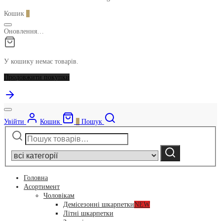
Кошик
0
Оновлення…
У кошику немає товарів.
Продовжити покупки
Увійти
Кошик
0
Пошук
Шукати:
Narrow
by
Шукати
category:
Головна
Асортимент
Чоловікам
Демісезонні шкарпетки
NEW
Літні шкарпетки