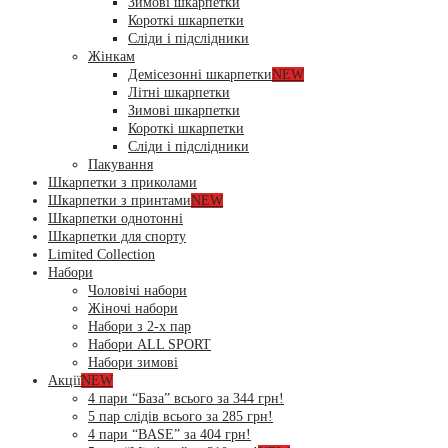
Зимові шкарпетки
Короткі шкарпетки
Сліди і підслідники
Жінкам
Демісезонні шкарпетки
NEW
Літні шкарпетки
Зимові шкарпетки
Короткі шкарпетки
Сліди і підслідники
Пакування
Шкарпетки з приколами
Шкарпетки з принтами
NEW
Шкарпетки однотонні
Шкарпетки для спорту
Limited Collection
Набори
Чоловічі набори
Жіночі набори
Набори з 2-х пар
Набори ALL SPORT
Набори зимові
Акції
NEW
4 пари “База” всього за 344 грн!
5 пар слідів всього за 285 грн!
4 пари “BASE” за 404 грн!