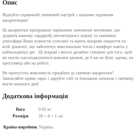
Опис
Відчуйте справжній святковий настрій з нашими чудовими
шкарпетками!
Ці шкарпетки прикрашені чарівними зимовими мотивами, що
додають вашому гардеробу неповторного шарму та святкової
атмосфери.Вони повністю утеплені та мають махрове покриття по
всій довжині, що забезпечує максимальне тепло і комфорт навіть у
найхолодніші дні . Ці яскраві і веселі дизайни створені для того, щоб
ви могли насолоджуватися кожним кроком, де б ви не були: вдома, на
прогулянці або на роботі.
Не пропустіть можливість придбати ці святкові шкарпетки!
Замовляйте прямо зараз і даруйте собі та близьким затишок і святкову
магію кожного дня!
Додаткова інформація
Вага
0.05 кг
Розміри
20 × 8 × 1 см
Країна-виробник
Україна