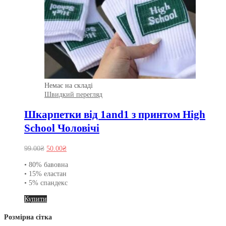
Немає на складі
Швидкий перегляд
Шкарпетки від 1and1 з принтом High
School Чоловічі
Оригінальна
Поточна
99.00
₴
50.00
₴
ціна:
ціна:
• 80% бавовна
99.00₴.
50.00₴.
• 15% еластан
• 5% спандекс
Цей
Купити
товар
має
Розмірна сітка
кілька