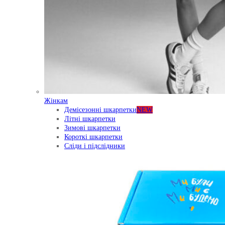
Жінкам
Демісезонні шкарпетки
NEW
Літні шкарпетки
Зимові шкарпетки
Короткі шкарпетки
Сліди і підслідники