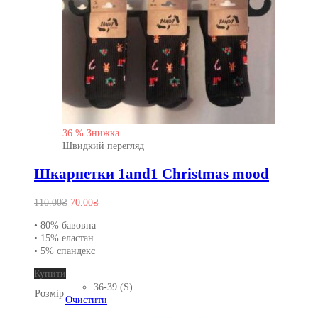
-
36
%
Знижка
Швидкий перегляд
Шкарпетки 1and1 Christmas mood
Оригінальна
Поточна
110.00
₴
70.00
₴
ціна:
ціна:
• 80% бавовна
110.00₴.
70.00₴.
• 15% еластан
• 5% спандекс
Цей
Купити
товар
36-39 (S)
Розмір
має
Очистити
кілька