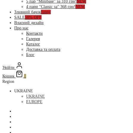
5 пар “Minibase” за 310 грн!
NEW
4 пари “Classic за” 368 грн!
NEW
Зливний бачок
funny
SALE
50% OFF
Власний дизайн
Про нас
Контакти
Галерея
Каталог
Доставка та оплата
Блог
Увійти
Кошик
0
Region
UKRAINE
UKRAINE
EUROPE