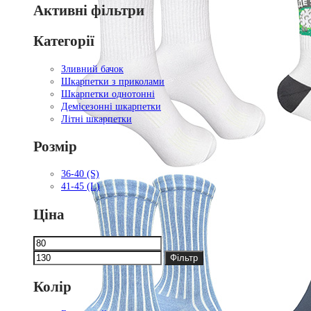
Активні фільтри
Категорії
Зливний бачок
Шкарпетки з приколами
Шкарпетки однотонні
Демісезонні шкарпетки
Літні шкарпетки
Розмір
36-40 (S)
41-45 (L)
Ціна
Мінімальна
Найбільша
ціна
ціна
Фільтр
Колір