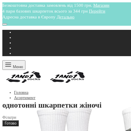
Безкоштовна доставка замовлень від 1500 грн.
Магазин
4 пари базових шкарпеток всього за 344 грн
Перейти
Адресна доставка в Європу
Детально
Меню
Головна
Асортимент
однотонні шкарпетки жіночі
Фільтри
Готово