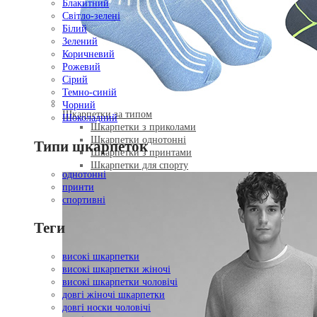
Блакитний
Світло-зелені
Білий
Зелений
Коричневий
Рожевий
Сірий
Темно-синій
Чорний
Шкарпетки за типом
Шоколадний
Шкарпетки з приколами
Шкарпетки однотонні
Типи шкарпеток
Шкарпетки з принтами
Шкарпетки для спорту
однотонні
принти
спортивні
Теги
високі шкарпетки
високі шкарпетки жіночі
високі шкарпетки чоловічі
довгі жіночі шкарпетки
довгі носки чоловічі