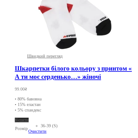
Швидкий перегляд
Шкарпетки білого кольору з принтом «
А ти моє серденько…» жіночі
99.00
₴
• 80% бавовна
• 15% еластан
• 5% спандекс
Цей
Купити
товар
36-39 (S)
Розмір
має
Очистити
кілька