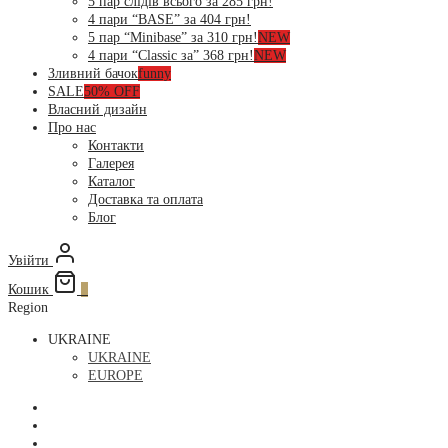
5 пар слідів всього за 285 грн!
4 пари “BASE” за 404 грн!
5 пар “Minibase” за 310 грн!
NEW
4 пари “Classic за” 368 грн!
NEW
Зливний бачок
funny
SALE
50% OFF
Власний дизайн
Про нас
Контакти
Галерея
Каталог
Доставка та оплата
Блог
Увійти
Кошик
0
Region
UKRAINE
UKRAINE
EUROPE