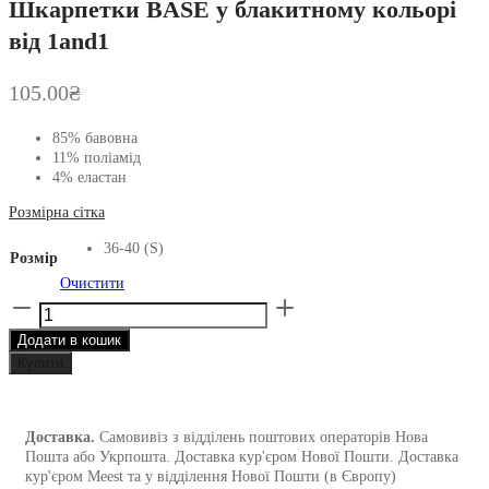
Шкарпетки BASE у блакитному кольорі
від 1and1
105.00
₴
85% бавовна
11% поліамід
4% еластан
Розмірна сітка
36-40 (S)
Розмір
Очистити
Шкарпетки
BASE
Додати в кошик
у
блакитному
Купити
кольорі
від
1and1
Доставка.
Самовивіз з відділень поштових операторів Нова
кількість
Пошта або Укрпошта. Доставка кур'єром Нової Пошти. Доставка
кур'єром Meest та у відділення Нової Пошти (в Європу)