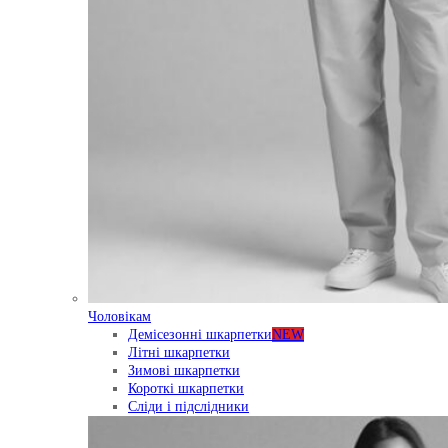
Чоловікам
Демісезонні шкарпетки
NEW
Літні шкарпетки
Зимові шкарпетки
Короткі шкарпетки
Сліди і підслідники