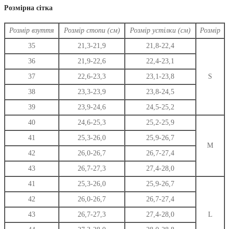
варіантів.
Розмірна сітка
Параметри
можна
Розмір взуття
Розмір стопи (см)
Розмір устілки (см)
Розмір
вибрати
на
35
21,3-21,9
21,8-22,4
сторінці
36
21,9-22,6
22,4-23,1
товару
37
22,6-23,3
23,1-23,8
S
38
23,3-23,9
23,8-24,5
39
23,9-24,6
24,5-25,2
40
24,6-25,3
25,2-25,9
41
25,3-26,0
25,9-26,7
M
42
26,0-26,7
26,7-27,4
43
26,7-27,3
27,4-28,0
41
25,3-26,0
25,9-26,7
42
26,0-26,7
26,7-27,4
43
26,7-27,3
27,4-28,0
L