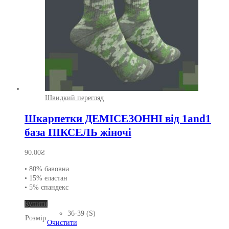
Швидкий перегляд
Шкарпетки ДЕМІСЕЗОННІ від 1and1
база ПІКСЕЛЬ жіночі
90.00
₴
• 80% бавовна
• 15% еластан
• 5% спандекс
Цей
Купити
товар
36-39 (S)
Розмір
має
Очистити