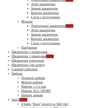
Літні шкарпетки
Зимові шкарпетки
Короткі шкарпетки
Сліди і підслідники
Жінкам
Демісезонні шкарпетки
NEW
Літні шкарпетки
Зимові шкарпетки
Короткі шкарпетки
Сліди і підслідники
Пакування
Шкарпетки з приколами
Шкарпетки з принтами
NEW
Шкарпетки однотонні
Шкарпетки для спорту
Limited Collection
Набори
Чоловічі набори
Жіночі набори
Набори з 2-х пар
Набори ALL SPORT
Набори зимові
Акції
NEW
4 пари “База” всього за 344 грн!