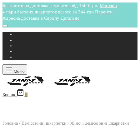
Безкоштовна доставка замовлень від 1500 грн.
Магазин
4 пари базових шкарпеток всього за 344 грн
Перейти
Адресна доставка в Європу
Детально
Меню
Кошик
0
Головна
/
Демісезонні шкарпетки
/
Жіночі демісезонні шкарпетки