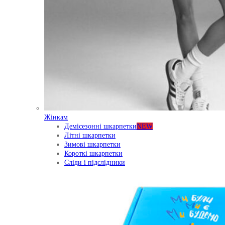
Жінкам
Демісезонні шкарпетки
NEW
Літні шкарпетки
Зимові шкарпетки
Короткі шкарпетки
Сліди і підслідники