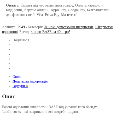
Оплата.
Оплата під час отримання товару, Оплата карткою у
відділенні, Картою онлайн, Apple Pay, Google Pay, Безготівковий
для фізичних осіб, Visa, PrivatPay, Mastercard
Артикул:
29496
Категорії:
Жіночі демісезонні шкарпетки
,
Шкарпетки
однотонні
Бренд:
4 пари BASE за 404 грн!
Поділіться
Опис
Додаткова інформація
Відгуки
0
Опис
Базові однотонні шкарпетки BASE від українського бренду
1and1_socks , які закривають всі потреби щодня