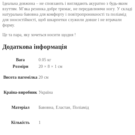
Ідеальна довжина – не сповзають і виглядають акуратно з будь-яким
взуттям. М’яка резинка добре тримає, не передавлюючи ногу. У складі
натуральна бавовна для комфорту і повітропроникності та поліамід
для зносостійкості, щоб шкарпетки служили довше і не втрачали
форму.
Це та пара, яку хочеться носити щодня !
Додаткова інформація
Вага
0.05 кг
Розміри
20 × 8 × 1 см
Висота пагомілка
20 см
Країна-виробник
Україна
Матеріал
Бавовна, Еластан, Поліамід
Кількість
1