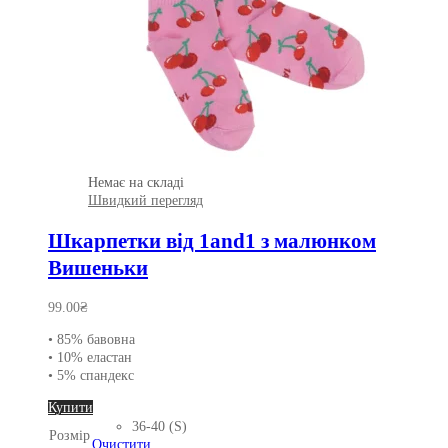
Немає на складі
Швидкий перегляд
Шкарпетки від 1and1 з малюнком
Вишеньки
99.00
₴
• 85% бавовна
• 10% еластан
• 5% спандекс
Цей
Купити
товар
36-40 (S)
Розмір
має
Очистити