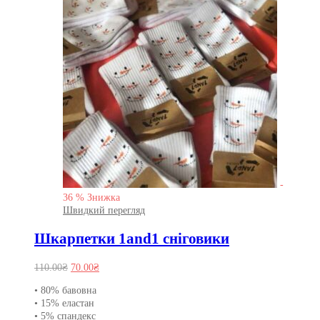
-
36
%
Знижка
Швидкий перегляд
Шкарпетки 1and1 сніговики
Оригінальна
Поточна
110.00
₴
70.00
₴
ціна:
ціна:
• 80% бавовна
110.00₴.
70.00₴.
• 15% еластан
• 5% спандекс