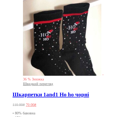
-
36
%
Знижка
Швидкий перегляд
Шкарпетки 1and1 Ho ho чорні
Оригінальна
Поточна
110.00
₴
70.00
₴
ціна:
ціна:
• 80% бавовна
110.00₴.
70.00₴.