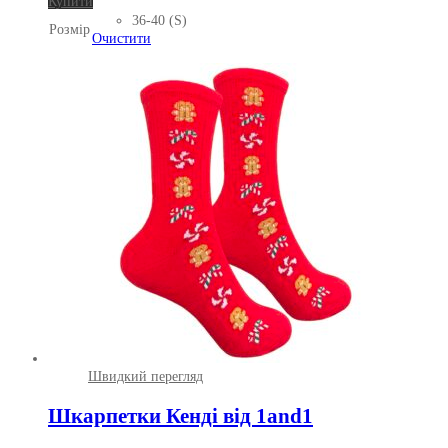
Цей
Купити
товар
36-40 (S)
Розмір
має
Очистити
кілька
варіантів.
Параметри
можна
вибрати
на
сторінці
товару
Швидкий перегляд
Шкарпетки Кенді від 1and1