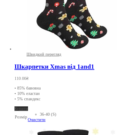
Швидкий перегляд
Шкарпетки Xmas від 1and1
110.00
₴
• 85% бавовна
• 10% еластан
• 5% спандекс
Цей
Купити
товар
36-40 (S)
Розмір
має
Очистити
кілька
варіантів.