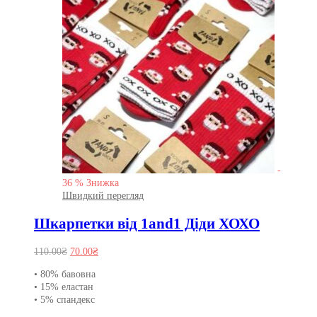
-
36
%
Знижка
Швидкий перегляд
Шкарпетки від 1and1 Діди ХОХО
Оригінальна
Поточна
110.00
₴
70.00
₴
ціна:
ціна:
• 80% бавовна
110.00₴.
70.00₴.
• 15% еластан
• 5% спандекс