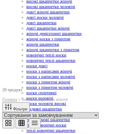
високі шкарпетки жіночі
високі шкарпетки чоловічі
довгі жіночі шкарпетки
довгі носки чоловічі
довгі шкарпетки
довгі шкарпетки жіночі
жіночі демісезонні шкарпетки
жіночі носки з принтом
жіночі шкарпетки
жіночі шкарпетки з принтом
новорічні теплі носки
новорічні теплі шкарпетки
носки довгі
носки з написами жіночі
носки з написами чоловічі
носки з принтом жіночі
носки з принтом чоловічі
20 продукт
носки спортивні
носки чоловічі
Головна
»
зимові шкарпетки жіночі
носки чоловічі високі
Фільтри
різдвяні шкарпетки
теплі зимові носки
теплі зимові шкарпетки
теплі новорічні носки
теплі новорічні шкарпетки