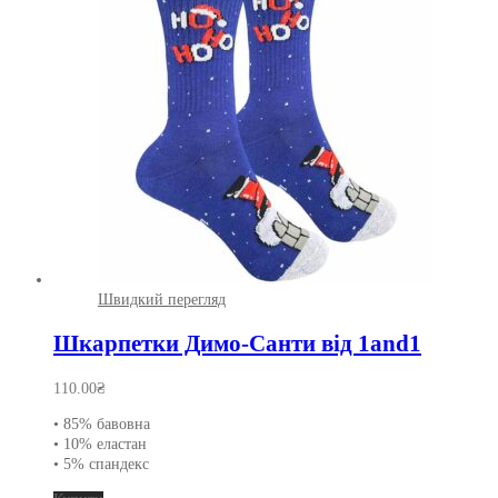
можна
вибрати
на
сторінці
товару
Швидкий перегляд
Шкарпетки Димо-Санти від 1and1
110.00
₴
• 85% бавовна
• 10% еластан
• 5% спандекс