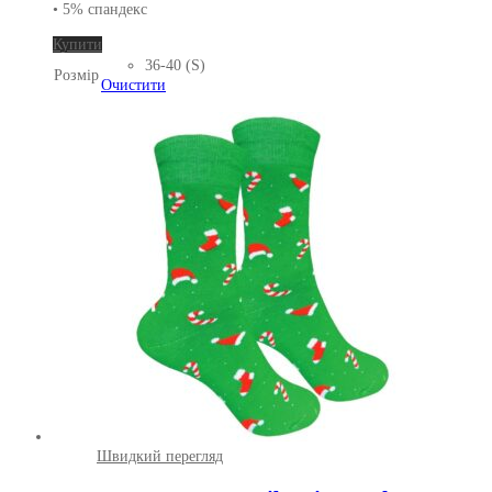
• 5% спандекс
Цей
Купити
товар
36-40 (S)
Розмір
має
Очистити
кілька
варіантів.
Параметри
можна
вибрати
на
сторінці
товару
Швидкий перегляд