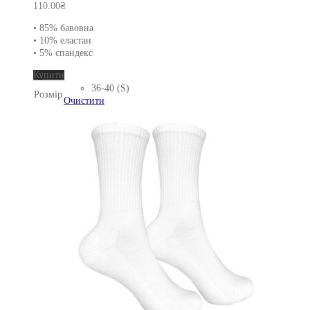
110.00
₴
• 85% бавовна
• 10% еластан
• 5% спандекс
Цей
Купити
товар
36-40 (S)
Розмір
має
Очистити
кілька
варіантів.
Параметри
можна
вибрати
на
сторінці
товару