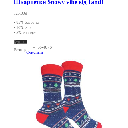
Шкарпетки Snowy vibe від 1and1
125.00
₴
• 85% бавовна
• 10% еластан
• 5% спандекс
Цей
Купити
товар
36-40 (S)
Розмір
має
Очистити
кілька
варіантів.
Параметри
можна
вибрати
на
сторінці
товару