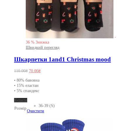
-
36
%
Знижка
Швидкий перегляд
Шкарпетки 1and1 Christmas mood
Оригінальна
Поточна
110.00
₴
70.00
₴
ціна:
ціна:
• 80% бавовна
110.00₴.
70.00₴.
• 15% еластан
• 5% спандекс
Цей
Купити
товар
36-39 (S)
Розмір
має
Очистити
кілька
варіантів.
Параметри