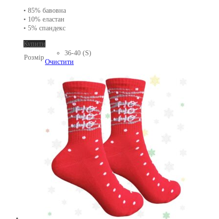
• 85% бавовна
• 10% еластан
• 5% спандекс
Цей
Купити
товар
36-40 (S)
Розмір
має
Очистити
кілька
варіантів.
Параметри
можна
вибрати
на
сторінці
товару