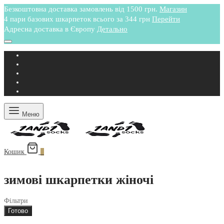
Безкоштовна доставка замовлень від 1500 грн.
Магазин
4 пари базових шкарпеток всього за 344 грн
Перейти
Адресна доставка в Європу
Детально
Меню
Кошик
0
зимові шкарпетки жіночі
Фільтри
Готово