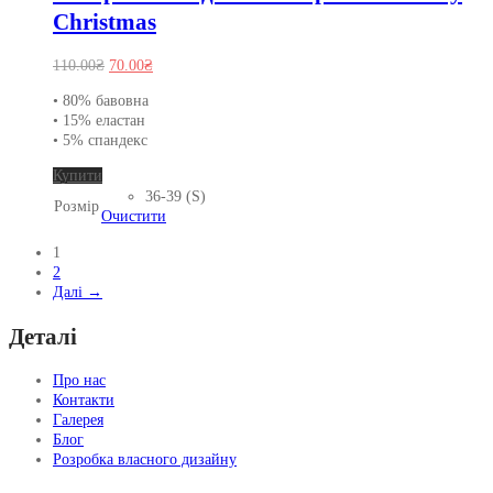
Christmas
Оригінальна
Поточна
110.00
₴
70.00
₴
ціна:
ціна:
• 80% бавовна
110.00₴.
70.00₴.
• 15% еластан
• 5% спандекс
Цей
Купити
товар
36-39 (S)
Розмір
має
Очистити
кілька
1
варіантів.
2
Параметри
Далі →
можна
вибрати
Деталі
на
сторінці
товару
Про нас
Контакти
Галерея
Блог
Розробка власного дизайну