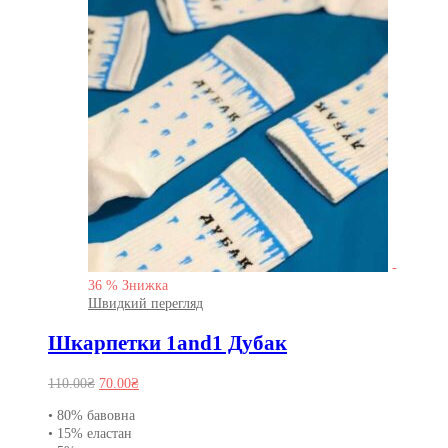
-
36
%
Знижка
Швидкий перегляд
Шкарпетки 1and1 Дубак
Оригінальна
Поточна
110.00
₴
70.00
₴
ціна:
ціна:
• 80% бавовна
110.00₴.
70.00₴.
• 15% еластан