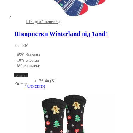
Швидкий перегляд
Шкарпетки Winterland від 1and1
125.00
₴
• 85% бавовна
• 10% еластан
• 5% спандекс
Цей
Купити
товар
36-40 (S)
Розмір
має
Очистити
кілька
варіантів.
Параметри
можна
вибрати
на
сторінці
товару