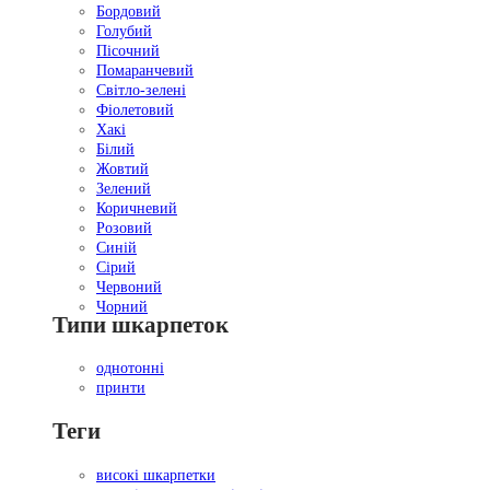
Бордовий
Голубий
Пісочний
Помаранчевий
Світло-зелені
Фіолетовий
Хакі
Білий
Жовтий
Зелений
Коричневий
Розовий
Синій
Сірий
Червоний
Чорний
Типи шкарпеток
однотонні
принти
Теги
високі шкарпетки