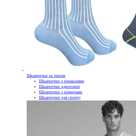
Шкарпетки за типом
Шкарпетки з приколами
Шкарпетки однотонні
Шкарпетки з принтами
Шкарпетки для спорту