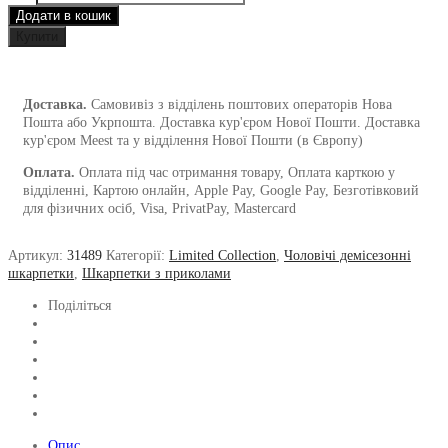
Додати в кошик
з
принтом
Купити
Нехай
Щастить
(
Доставка.
Самовивіз з відділень поштових операторів Нова
чоловічі
Пошта або Укрпошта. Доставка кур'єром Нової Пошти. Доставка
)
кур'єром Meest та у відділення Нової Пошти (в Європу)
кількість
Оплата.
Оплата під час отримання товару, Оплата карткою у
відділенні, Картою онлайн, Apple Pay, Google Pay, Безготівковий
для фізичних осіб, Visa, PrivatPay, Mastercard
Артикул:
31489
Категорії:
Limited Collection
,
Чоловічі демісезонні
шкарпетки
,
Шкарпетки з приколами
Поділіться
Опис