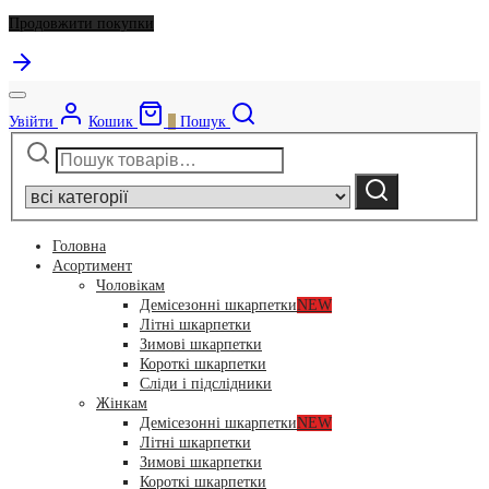
Продовжити покупки
Увійти
Кошик
0
Пошук
Шукати:
Narrow
by
Шукати
category:
Головна
Асортимент
Чоловікам
Демісезонні шкарпетки
NEW
Літні шкарпетки
Зимові шкарпетки
Короткі шкарпетки
Сліди і підслідники
Жінкам
Демісезонні шкарпетки
NEW
Літні шкарпетки
Зимові шкарпетки
Короткі шкарпетки