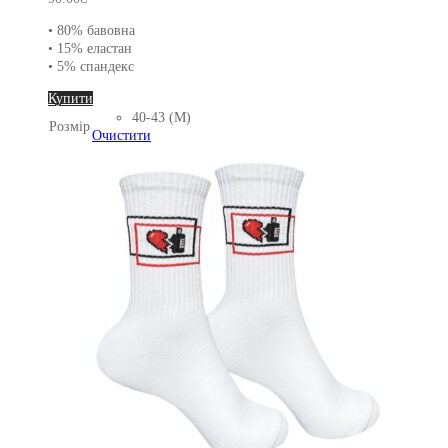
• 80% бавовна
• 15% еластан
• 5% спандекс
Цей
Купити
товар
40-43 (M)
Розмір
має
Очистити
кілька
варіантів.
Параметри
можна
вибрати
на
сторінці
товару