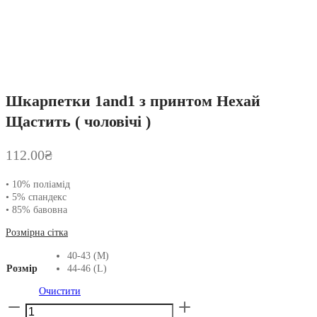
Шкарпетки 1and1 з принтом Нехай
Щастить ( чоловічі )
112.00
₴
• 10% поліамід
• 5% спандекс
• 85% бавовна
Розмірна сітка
40-43 (M)
Розмір
44-46 (L)
Очистити
Шкарпетки
1and1