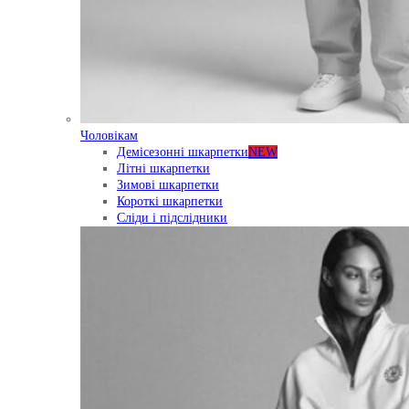
Чоловікам
Демісезонні шкарпетки
NEW
Літні шкарпетки
Зимові шкарпетки
Короткі шкарпетки
Сліди і підслідники