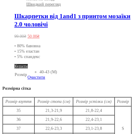
Швидкий перегляд
Шкарпетки від 1and1 з принтом мозаїки
2.0 чоловічі
Оригінальна
Поточна
99.00
₴
50.00
₴
ціна:
ціна:
• 80% бавовна
99.00₴.
50.00₴.
• 15% еластан
• 5% спандекс
Цей
Купити
товар
40-43 (M)
Розмір
має
Очистити
кілька
варіантів.
Розмірна сітка
Параметри
можна
Розмір взуття
Розмір стопи (см)
Розмір устілки (см)
Розмір
вибрати
на
35
21,3-21,9
21,8-22,4
сторінці
36
21,9-22,6
22,4-23,1
товару
37
22,6-23,3
23,1-23,8
S