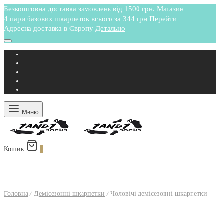
Безкоштовна доставка замовлень від 1500 грн.
Магазин
4 пари базових шкарпеток всього за 344 грн
Перейти
Адресна доставка в Європу
Детально
Меню
Кошик
0
Головна
/
Демісезонні шкарпетки
/
Чоловічі демісезонні шкарпетки