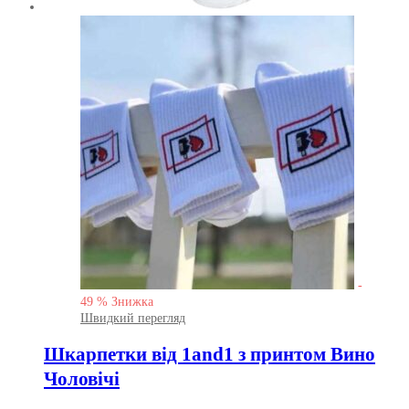
-
49
%
Знижка
Швидкий перегляд
Шкарпетки від 1and1 з принтом Вино
Чоловічі