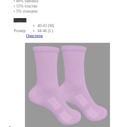
• 80% бавовна
• 15% еластан
• 5% спандекс
Цей
Купити
товар
40-43 (M)
має
Розмір
44-46 (L)
кілька
Очистити
варіантів.
Параметри
можна
вибрати
на
сторінці
товару