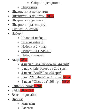
Сліди і підслідники
Пакування
Шкарпетки з приколами
Шкарпетки з принтами
NEW
Шкарпетки однотонні
Шкарпетки для спорту
Limited Collection
Набори
Чоловічі набори
Жіночі набори
Набори з 2-х пар
Набори ALL SPORT
Набори зимові
Акції
NEW
4 пари “База” всього за 344 грн!
5 пар слідів всього за 285 грн!
4 пари “BASE” за 404 грн!
5 пар “Minibase” за 310 грн!
NEW
4 пари “Classic за” 368 грн!
NEW
Зливний бачок
funny
SALE
50% OFF
Власний дизайн
Про нас
Контакти
Галерея