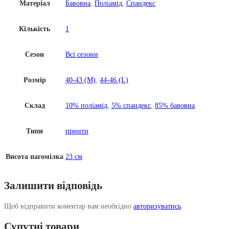
Матеріал
Бавовна
,
Поліамід
,
Спандекс
Кількість
1
Сезон
Всі сезони
Розмір
40-43 (M)
,
44-46 (L)
Склад
10% поліамід
,
5% спандекс
,
85% бавовна
Типи
принти
Висота пагомілка
23 см
Залишити відповідь
Щоб відправити коментар вам необхідно
авторизуватись
.
Супутні товари