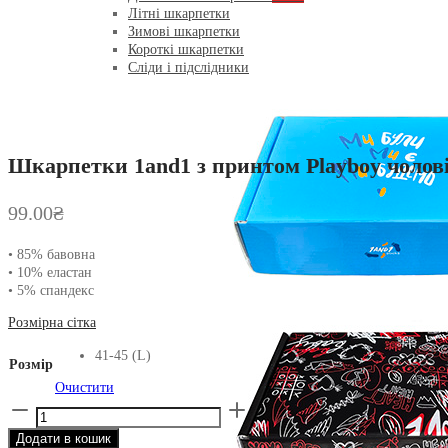
Літні шкарпетки
Зимові шкарпетки
Короткі шкарпетки
Сліди і підслідники
Шкарпетки 1and1 з принтом Playboy чолові
99.00
₴
• 85% бавовна
• 10% еластан
• 5% спандекс
Розмірна сітка
41-45 (L)
Розмір
Очистити
Шкарпетки
1and1
Додати в кошик
з