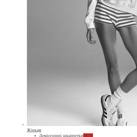
Жінкам
Демісезонні шкарпетки
NEW