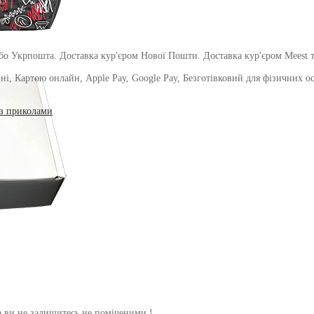
о Укрпошта. Доставка кур'єром Нової Пошти. Доставка кур'єром Meest т
і, Картою онлайн, Apple Pay, Google Pay, Безготівковий для фізичних осіб
з приколами
 ви не залишитесь не поміченими !