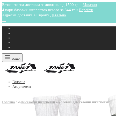
Безкоштовна доставка замовлень від 1500 грн.
Магазин
4 пари базових шкарпеток всього за 344 грн
Перейти
Адресна доставка в Європу
Детально
Меню
Головна
Асортимент
Головна
/
Демісезонні шкарпетки
/
Чоловічі демісезонні шкарпетки