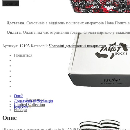
Купити
принтом
Playboy
чоловічі
кількість
Доставка.
Самовивіз з відділень поштових операторів Нова Пошта аб
Оплата.
Оплата під час отримання товару, Оплата карткою у відділенн
Артикул:
12195
Категорії:
Чоловічі демісезонні шкарпетки
,
Шкарпетки 
Поділіться
Опис
Пакування
Додаткова інформація
Limited Collection
Відгуки
0
Набори
Опис
Шкарпетки з малюнком зайчиків PLAYBOY , чудово доповнять образ та