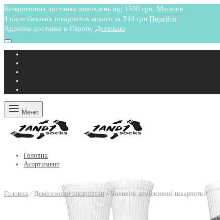
Безкоштовна доставка замовлень від 1500 грн.
Магазин
4 пари базових шкарпеток всього за 344 грн
Перейти
Адресна доставка в Європу
Детально
Меню
Головна
Асортимент
Головна
/
Демісезонні шкарпетки
/
Чоловічі демісезонні шкарпетки