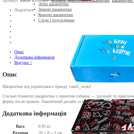
Артикул:
49899
Категорії:
Чоловічі демісезонні шкарпетки
,
Шкарпетки 
Літні шкарпетки
Зимові шкарпетки
Поділіться
Короткі шкарпетки
Сліди і підслідники
Опис
Додаткова інформація
Відгуки
0
Опис
Шкарпетки від українського бренду 1and1_socks!
Стильні блакитні шкарпетки з принтом собачок — зручний та практичний
форму після прання. Лаконічний дизайн із милими деталями додає індив
Додаткова інформація
Вага
0.05 кг
Розміри
20 × 8 × 1 см