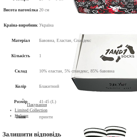
Висота пагомілка
20 см
Країна-виробник
Україна
Матеріал
Бавовна, Еластан, Спандекс
Кількість
1
Склад
10% еластан, 5% спандекс, 85% бавовна
Колір
Блакитний
Розмір
41-45 (L)
Пакування
Limited Collection
Набори
Типи
принти
Залишити відповідь