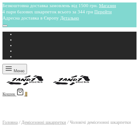
Безкоштовна доставка замовлень від 1500 грн.
Магазин
4 пари базових шкарпеток всього за 344 грн
Перейти
Адресна доставка в Європу
Детально
Меню
Кошик
0
Головна
/
Демісезонні шкарпетки
/
Чоловічі демісезонні шкарпетки