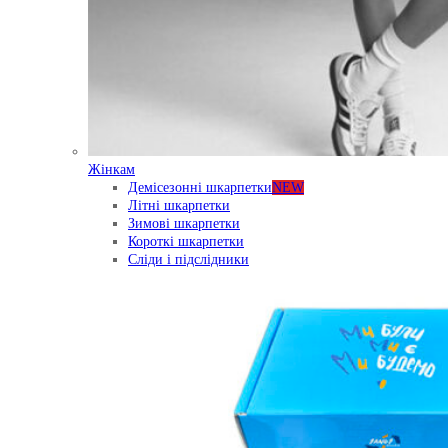
Жінкам
Демісезонні шкарпетки
NEW
Літні шкарпетки
Зимові шкарпетки
Короткі шкарпетки
Сліди і підслідники