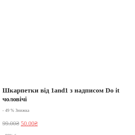
Шкарпетки від 1and1 з надписом Do it
чоловічі
-
49
%
Знижка
Оригінальна
Поточна
99.00
₴
50.00
₴
ціна:
ціна: