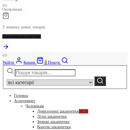
Оновлення…
У кошику немає товарів.
Продовжити покупки
Увійти
Кошик
0
Пошук
Шукати:
Narrow
by
Шукати
category:
Головна
Асортимент
Чоловікам
Демісезонні шкарпетки
NEW
Літні шкарпетки
Зимові шкарпетки
Короткі шкарпетки