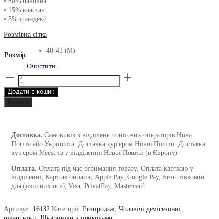
• 80% бавовна
99.00₴.
50.00₴.
• 15% еластан
• 5% спандекс
Розмірна сітка
40-43 (M)
Розмір
Очистити
Шкарпетки
від
Додати в кошик
1and1
з
Купити
надписом
Do
it
Доставка.
Самовивіз з відділень поштових операторів Нова
чоловічі
Пошта або Укрпошта. Доставка кур'єром Нової Пошти. Доставка
кількість
кур'єром Meest та у відділення Нової Пошти (в Європу)
Оплата.
Оплата під час отримання товару, Оплата карткою у
відділенні, Картою онлайн, Apple Pay, Google Pay, Безготівковий
для фізичних осіб, Visa, PrivatPay, Mastercard
Артикул:
16132
Категорії:
Розпродаж
,
Чоловічі демісезонні
шкарпетки
,
Шкарпетки з приколами