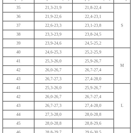
Параметри
можна
35
21,3-21,9
21,8-22,4
вибрати
36
21,9-22,6
22,4-23,1
на
сторінці
37
22,6-23,3
23,1-23,8
S
товару
38
23,3-23,9
23,8-24,5
39
23,9-24,6
24,5-25,2
40
24,6-25,3
25,2-25,9
41
25,3-26,0
25,9-26,7
M
42
26,0-26,7
26,7-27,4
43
26,7-27,3
27,4-28,0
41
25,3-26,0
25,9-26,7
42
26,0-26,7
26,7-27,4
43
26,7-27,3
27,4-28,0
L
44
27,3-28,0
28,0-28,8
45
28,0-28,8
28,8-29,6
46
28,8-29,7
29,6-30,5