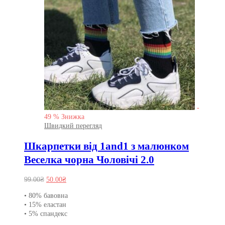
-
49
%
Знижка
Швидкий перегляд
Шкарпетки від 1and1 з малюнком
Веселка чорна Чоловічі 2.0
Оригінальна
Поточна
99.00
₴
50.00
₴
ціна:
ціна:
• 80% бавовна
99.00₴.
50.00₴.
• 15% еластан
• 5% спандекс