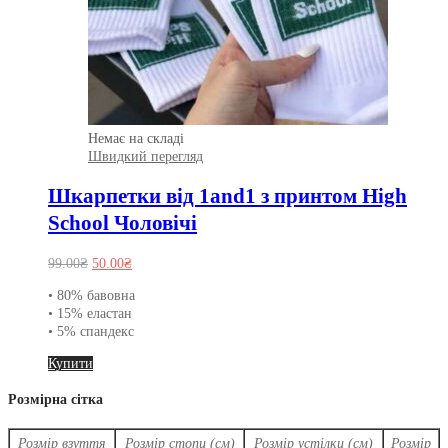
Немає на складі
Швидкий перегляд
Шкарпетки від 1and1 з принтом High
School Чоловічі
Оригінальна
Поточна
99.00
₴
50.00
₴
ціна:
ціна:
• 80% бавовна
99.00₴.
50.00₴.
• 15% еластан
• 5% спандекс
Цей
Купити
товар
має
Розмірна сітка
кілька
варіантів.
Розмір взуття
Розмір стопи (см)
Розмір устілки (см)
Розмір