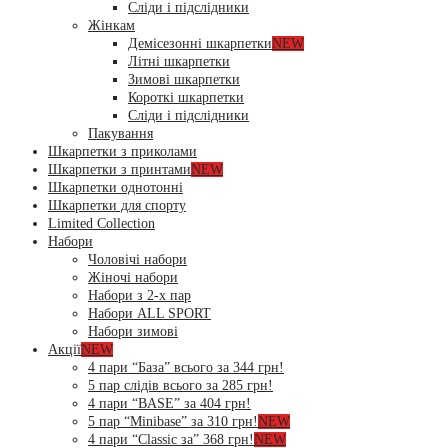
Сліди і підслідники
Жінкам
Демісезонні шкарпетки
NEW
Літні шкарпетки
Зимові шкарпетки
Короткі шкарпетки
Сліди і підслідники
Пакування
Шкарпетки з приколами
Шкарпетки з принтами
NEW
Шкарпетки однотонні
Шкарпетки для спорту
Limited Collection
Набори
Чоловічі набори
Жіночі набори
Набори з 2-х пар
Набори ALL SPORT
Набори зимові
Акції
NEW
4 пари “База” всього за 344 грн!
5 пар слідів всього за 285 грн!
4 пари “BASE” за 404 грн!
5 пар “Minibase” за 310 грн!
NEW
4 пари “Classic за” 368 грн!
NEW