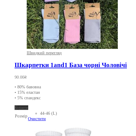
Швидкий перегляд
Шкарпетки 1and1 База чорні Чоловічі
90.00
₴
• 80% бавовна
• 15% еластан
• 5% спандекс
Цей
Купити
товар
44-46 (L)
Розмір
має
Очистити
кілька
варіантів.
Параметри