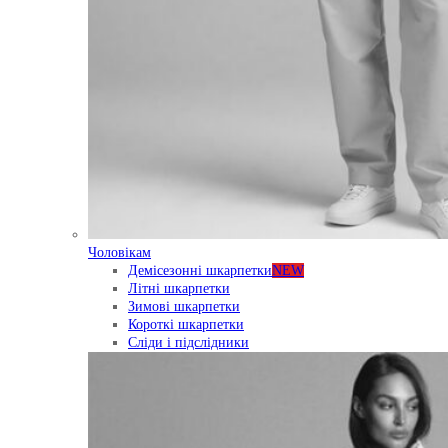
Чоловікам
Демісезонні шкарпетки
NEW
Літні шкарпетки
Зимові шкарпетки
Короткі шкарпетки
Сліди і підслідники