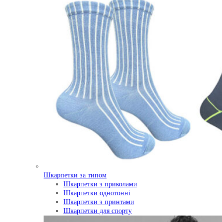
Шкарпетки за типом
Шкарпетки з приколами
Шкарпетки однотонні
Шкарпетки з принтами
Шкарпетки для спорту