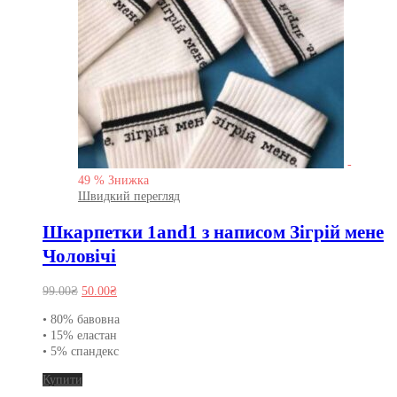
-
49
%
Знижка
Швидкий перегляд
Шкарпетки 1and1 з написом Зігрій мене
Чоловічі
Оригінальна
Поточна
99.00
₴
50.00
₴
ціна:
ціна:
• 80% бавовна
99.00₴.
50.00₴.
• 15% еластан
• 5% спандекс
Цей
Купити
товар