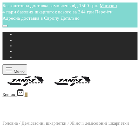
Безкоштовна доставка замовлень від 1500 грн.
Магазин
4 пари базових шкарпеток всього за 344 грн
Перейти
Адресна доставка в Європу
Детально
Меню
Кошик
0
Головна
/
Демісезонні шкарпетки
/
Жіночі демісезонні шкарпетки