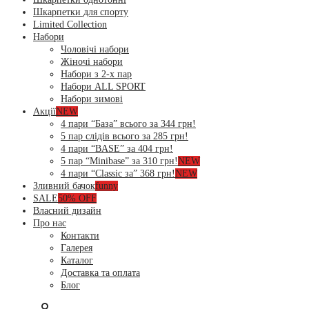
Шкарпетки для спорту
Limited Collection
Набори
Чоловічі набори
Жіночі набори
Набори з 2-х пар
Набори ALL SPORT
Набори зимові
Акції
NEW
4 пари “База” всього за 344 грн!
5 пар слідів всього за 285 грн!
4 пари “BASE” за 404 грн!
5 пар “Minibase” за 310 грн!
NEW
4 пари “Classic за” 368 грн!
NEW
Зливний бачок
funny
SALE
50% OFF
Власний дизайн
Про нас
Контакти
Галерея
Каталог
Доставка та оплата
Блог