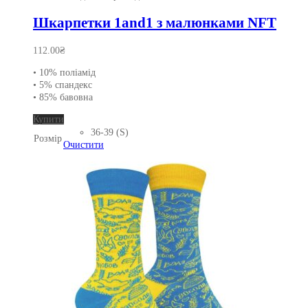
Шкарпетки 1and1 з малюнками NFT
112.00
₴
• 10% поліамід
• 5% спандекс
• 85% бавовна
Цей
Купити
товар
36-39 (S)
Розмір
має
Очистити
кілька
варіантів.
Параметри
можна
вибрати
на
сторінці
товару