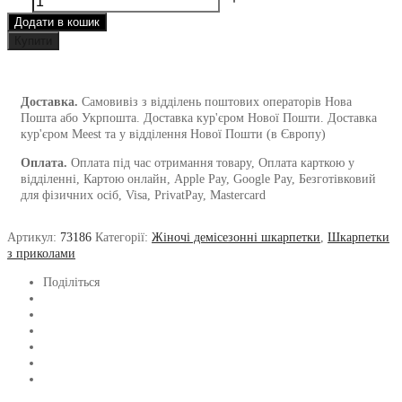
АВТО
Додати в кошик
від
1and1
Купити
кількість
Доставка.
Самовивіз з відділень поштових операторів Нова
Пошта або Укрпошта. Доставка кур'єром Нової Пошти. Доставка
кур'єром Meest та у відділення Нової Пошти (в Європу)
Оплата.
Оплата під час отримання товару, Оплата карткою у
відділенні, Картою онлайн, Apple Pay, Google Pay, Безготівковий
для фізичних осіб, Visa, PrivatPay, Mastercard
Артикул:
73186
Категорії:
Жіночі демісезонні шкарпетки
,
Шкарпетки
з приколами
Поділіться