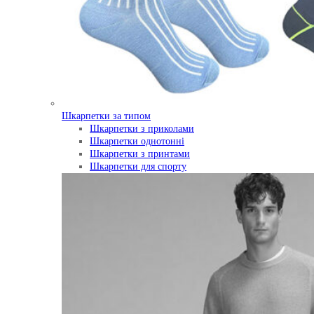
Шкарпетки за типом
Шкарпетки з приколами
Шкарпетки однотонні
Шкарпетки з принтами
Шкарпетки для спорту