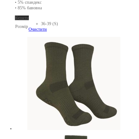
• 5% спандекс
• 85% бавовна
Цей
Купити
товар
36-39 (S)
Розмір
має
Очистити
кілька
варіантів.
Параметри
можна
вибрати
на
сторінці
товару