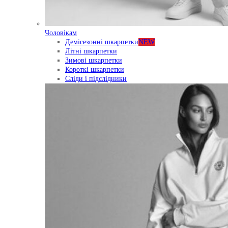
Чоловікам
Демісезонні шкарпетки
NEW
Літні шкарпетки
Зимові шкарпетки
Короткі шкарпетки
Сліди і підслідники