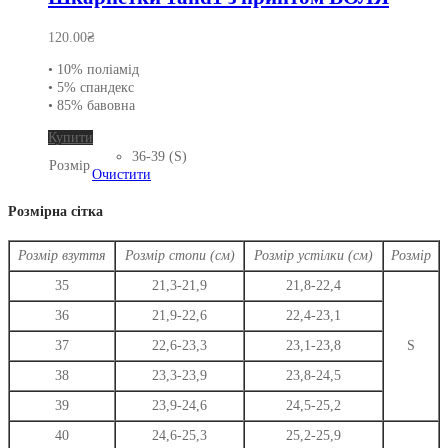
120.00
₴
• 10% поліамід
• 5% спандекс
• 85% бавовна
Цей
Купити
товар
36-39 (S)
Розмір
має
Очистити
кілька
варіантів.
Розмірна сітка
Параметри
можна
Розмір взуття
Розмір стопи (см)
Розмір устілки (см)
Розмір
вибрати
на
35
21,3-21,9
21,8-22,4
сторінці
36
21,9-22,6
22,4-23,1
товару
37
22,6-23,3
23,1-23,8
S
38
23,3-23,9
23,8-24,5
39
23,9-24,6
24,5-25,2
40
24,6-25,3
25,2-25,9