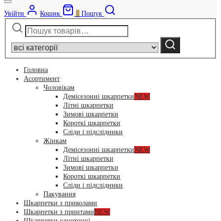
Увійти
Кошик
0
Пошук
Шукати:
Narrow
by
Шукати
category:
Головна
Асортимент
Чоловікам
Демісезонні шкарпетки
NEW
Літні шкарпетки
Зимові шкарпетки
Короткі шкарпетки
Сліди і підслідники
Жінкам
Демісезонні шкарпетки
NEW
Літні шкарпетки
Зимові шкарпетки
Короткі шкарпетки
Сліди і підслідники
Пакування
Шкарпетки з приколами
Шкарпетки з принтами
NEW
Шкарпетки однотонні