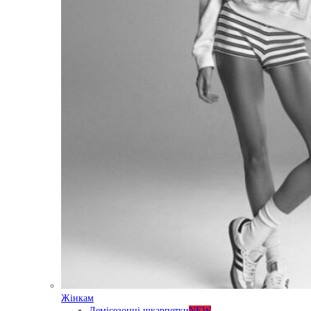
Жінкам
Демісезонні шкарпетки
NEW