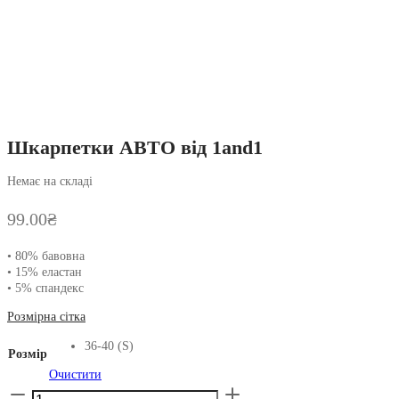
Шкарпетки АВТО від 1and1
Немає на складі
99.00
₴
• 80% бавовна
• 15% еластан
• 5% спандекс
Розмірна сітка
36-40 (S)
Розмір
Очистити
Шкарпетки