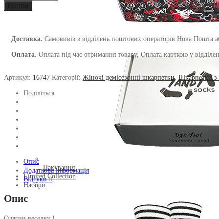
Купити
з
малюнком
Веселка
чорні
Доставка.
Самовивіз з відділень поштових операторів Нова Пошта аб
кількість
Оплата.
Оплата під час отримання товару, Оплата карткою у відділенн
Артикул:
16747
Категорії:
Жіночі демісезонні шкарпетки
,
Шкарпетки з
Поділіться
Опис
Пакування
Додаткова інформація
Limited Collection
Відгуки
0
Набори
Опис
Одягни веселку !