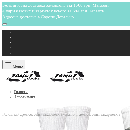
Безкоштовна доставка замовлень від 1500 грн.
Магазин
4 пари базових шкарпеток всього за 344 грн
Перейти
Адресна доставка в Європу
Детально
Меню
Головна
Асортимент
Головна
/
Демісезонні шкарпетки
/
Жіночі демісезонні шкарпетки