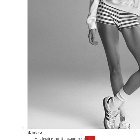
Жінкам
Демісезонні шкарпетки
NEW