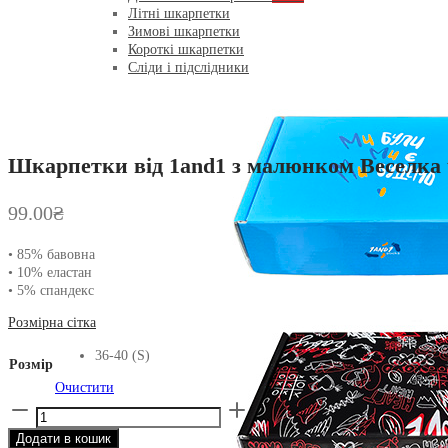
Літні шкарпетки
Зимові шкарпетки
Короткі шкарпетки
Сліди і підслідники
Шкарпетки від 1and1 з малюнком Веселка 
99.00
₴
• 85% бавовна
• 10% еластан
• 5% спандекс
Розмірна сітка
36-40 (S)
Розмір
Очистити
Шкарпетки
від
Додати в кошик
1and1