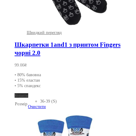
Швидкий перегляд
Шкарпетки 1and1 з принтом Fingers
чорні 2.0
99.00
₴
• 80% бавовна
• 15% еластан
• 5% спандекс
Цей
Купити
товар
36-39 (S)
Розмір
має
Очистити
кілька
варіантів.
Параметри
можна
вибрати