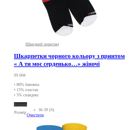
Швидкий перегляд
Шкарпетки чорного кольору з принтом
« А ти моє серденько…» жіночі
99.00
₴
• 80% бавовна
• 15% еластан
• 5% спандекс
Цей
Купити
товар
36-39 (S)
Розмір
має
Очистити
кілька
варіантів.