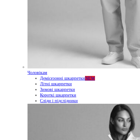
Чоловікам
Демісезонні шкарпетки
NEW
Літні шкарпетки
Зимові шкарпетки
Короткі шкарпетки
Сліди і підслідники