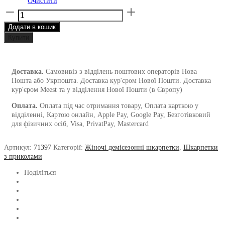
Очистити
Шкарпетки
з
Додати в кошик
принтом
динозаврів
Купити
DINO
404
від
Доставка.
Самовивіз з відділень поштових операторів Нова
1and1
Пошта або Укрпошта. Доставка кур'єром Нової Пошти. Доставка
кількість
кур'єром Meest та у відділення Нової Пошти (в Європу)
Оплата.
Оплата під час отримання товару, Оплата карткою у
відділенні, Картою онлайн, Apple Pay, Google Pay, Безготівковий
для фізичних осіб, Visa, PrivatPay, Mastercard
Артикул:
71397
Категорії:
Жіночі демісезонні шкарпетки
,
Шкарпетки
з приколами
Поділіться