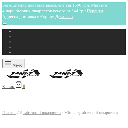
Безкоштовна доставка замовлень від 1500 грн.
Магазин
4 пари базових шкарпеток всього за 344 грн
Перейти
Адресна доставка в Європу
Детально
Меню
Кошик
0
Головна
/
Демісезонні шкарпетки
/
Жіночі демісезонні шкарпетки