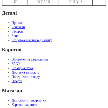
47
29,7-30,5
30,5-31,3
Деталі
Про нас
Контакти
Галерея
Блог
Розробка власного дизайну
Корисно
Відстеження замовлення
FAQ’s
Розмірна сітка
Доставка та оплата
Повернення товару
Оферта
Магазин
Демісезонні шкарпетки
Короткі шкарпетки