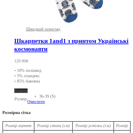
Швидкий перегляд
Шкарпетки 1and1 з принтом Українські
космонавти
120.00
₴
• 10% поліамід
• 5% спандекс
• 85% бавовна
Цей
Купити
товар
36-39 (S)
Розмір
має
Очистити
кілька
варіантів.
Розмірна сітка
Параметри
можна
Розмір взуття
Розмір стопи (см)
Розмір устілки (см)
Розмір
вибрати