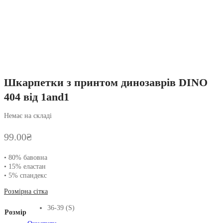
Шкарпетки з принтом динозаврів DINO
404 від 1and1
Немає на складі
99.00
₴
• 80% бавовна
• 15% еластан
• 5% спандекс
Розмірна сітка
36-39 (S)
Розмір