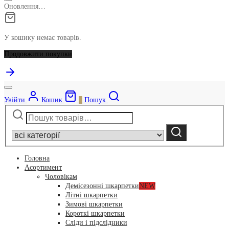
Оновлення…
У кошику немає товарів.
Продовжити покупки
Увійти
Кошик
0
Пошук
Шукати:
Narrow
by
Шукати
category:
Головна
Асортимент
Чоловікам
Демісезонні шкарпетки
NEW
Літні шкарпетки
Зимові шкарпетки
Короткі шкарпетки
Сліди і підслідники