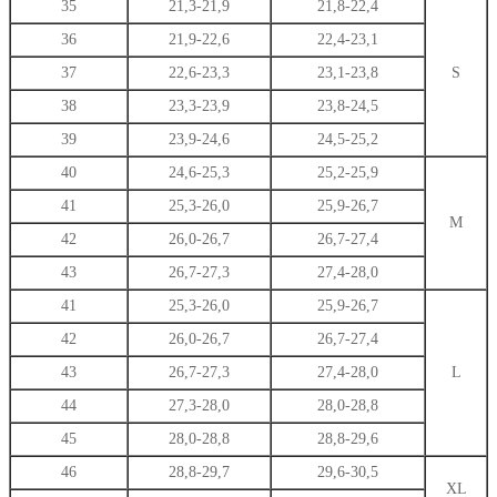
на
35
21,3-21,9
21,8-22,4
сторінці
36
21,9-22,6
22,4-23,1
товару
37
22,6-23,3
23,1-23,8
S
38
23,3-23,9
23,8-24,5
39
23,9-24,6
24,5-25,2
40
24,6-25,3
25,2-25,9
41
25,3-26,0
25,9-26,7
M
42
26,0-26,7
26,7-27,4
43
26,7-27,3
27,4-28,0
41
25,3-26,0
25,9-26,7
42
26,0-26,7
26,7-27,4
43
26,7-27,3
27,4-28,0
L
44
27,3-28,0
28,0-28,8
45
28,0-28,8
28,8-29,6
46
28,8-29,7
29,6-30,5
XL