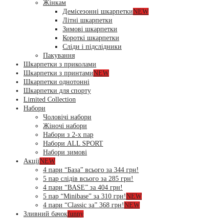
Жінкам
Демісезонні шкарпетки
NEW
Літні шкарпетки
Зимові шкарпетки
Короткі шкарпетки
Сліди і підслідники
Пакування
Шкарпетки з приколами
Шкарпетки з принтами
NEW
Шкарпетки однотонні
Шкарпетки для спорту
Limited Collection
Набори
Чоловічі набори
Жіночі набори
Набори з 2-х пар
Набори ALL SPORT
Набори зимові
Акції
NEW
4 пари “База” всього за 344 грн!
5 пар слідів всього за 285 грн!
4 пари “BASE” за 404 грн!
5 пар “Minibase” за 310 грн!
NEW
4 пари “Classic за” 368 грн!
NEW
Зливний бачок
funny