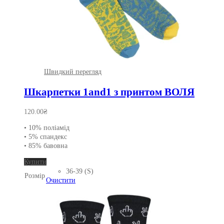
Швидкий перегляд
Шкарпетки 1and1 з принтом ВОЛЯ
120.00
₴
• 10% поліамід
• 5% спандекс
• 85% бавовна
Цей
Купити
товар
36-39 (S)
Розмір
має
Очистити
кілька
варіантів.
Параметри
можна