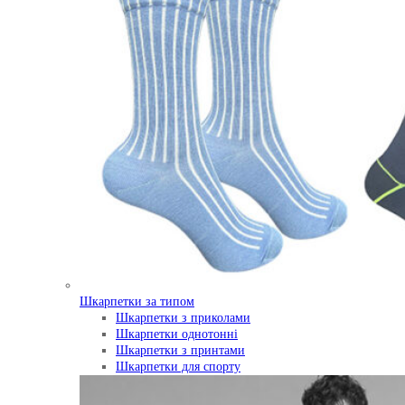
Шкарпетки за типом
Шкарпетки з приколами
Шкарпетки однотонні
Шкарпетки з принтами
Шкарпетки для спорту