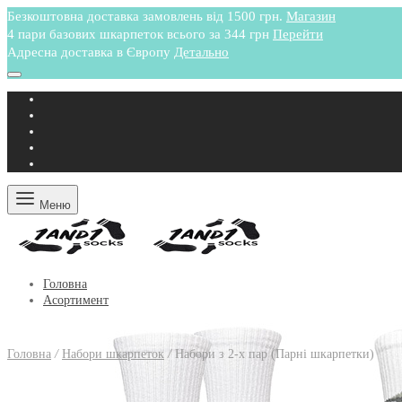
Безкоштовна доставка замовлень від 1500 грн.
Магазин
4 пари базових шкарпеток всього за 344 грн
Перейти
Адресна доставка в Європу
Детально
Меню
Головна
Асортимент
Головна
/
Набори шкарпеток
/
Набори з 2-х пар (Парні шкарпетки)