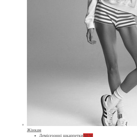
Жінкам
Демісезонні шкарпетки
NEW