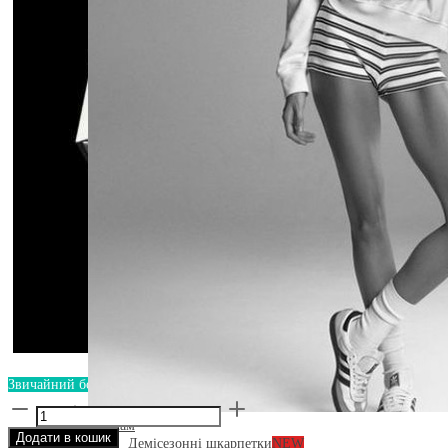
Звичайний бокс - 0 грн.
Різдвяний
набір
Жінкам
Додати в кошик
від
Демісезонні шкарпетки
NEW