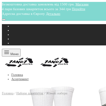
Безкоштовна доставка замовлень від 1500 грн.
Магазин
4 пари базових шкарпеток всього за 344 грн
Перейти
Адресна доставка в Європу
Детально
Меню
Головна
Асортимент
Головна
/
Набори шкарпеток
/
Жіночі набори