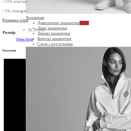
• 15% еластан
• 5% спандекс
Чоловікам
Розмірна сітка
Демісезонні шкарпетки
NEW
Літні шкарпетки
36-39 (S)
Розмір
Зимові шкарпетки
Короткі шкарпетки
Очистити
Сліди і підслідники
Пакування