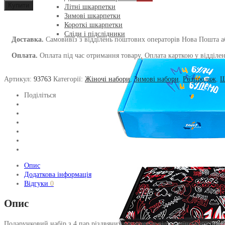
Купити
1and1
Літні шкарпетки
утеплених
Зимові шкарпетки
шкарпеток
Короткі шкарпетки
Christmas
Сліди і підслідники
Доставка.
Самовивіз з відділень поштових операторів Нова Пошта аб
mood
кількість
Оплата.
Оплата під час отримання товару, Оплата карткою у відділенн
Артикул:
93763
Категорії:
Жіночі набори
,
Зимові набори
,
Розпродаж
,
Ш
Поділіться
Опис
Додаткова інформація
Відгуки
0
Опис
Подарунковий набір з 4 пар різдвяних шкарпеток від українського брен