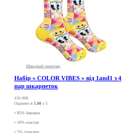
Швидкий перегляд
Набір « COLOR VIBES » від 1and1 з 4
пар шкарпеток
436.00
₴
Оцінено в
5.00
з 5
• 85% бавовна
• 10% еластан
• 5% спандекс