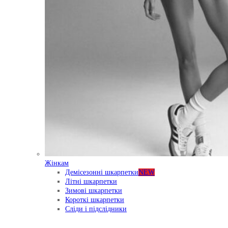
Жінкам
Демісезонні шкарпетки
NEW
Літні шкарпетки
Зимові шкарпетки
Короткі шкарпетки
Сліди і підслідники