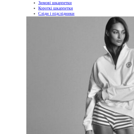
Зимові шкарпетки
Короткі шкарпетки
Сліди і підслідники