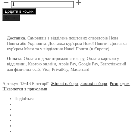
Різдвяний
набір
Додати в кошик
від
1and1
Купити
з
4
пар
Доставка.
Самовивіз з відділень поштових операторів Нова
утеплених
Пошта або Укрпошта. Доставка кур'єром Нової Пошти. Доставка
BLACK
кур'єром Meest та у відділення Нової Пошти (в Європу)
and
RED
Оплата.
Оплата під час отримання товару, Оплата карткою у
кількість
відділенні, Картою онлайн, Apple Pay, Google Pay, Безготівковий
для фізичних осіб, Visa, PrivatPay, Mastercard
Артикул:
13613
Категорії:
Жіночі набори
,
Зимові набори
,
Розпродаж
,
Шкарпетки з приколами
Поділіться