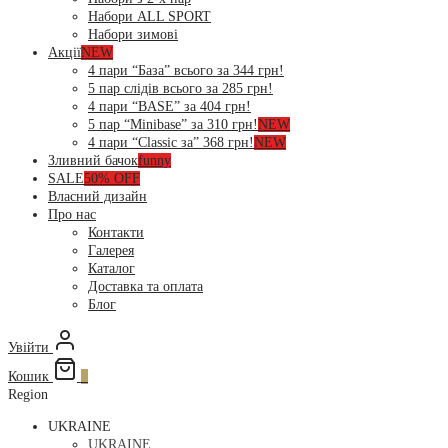
Набори ALL SPORT
Набори зимові
Акції
NEW
4 пари “База” всього за 344 грн!
5 пар слідів всього за 285 грн!
4 пари “BASE” за 404 грн!
5 пар “Minibase” за 310 грн!
NEW
4 пари “Classic за” 368 грн!
NEW
Зливний бачок
funny
SALE
50% OFF
Власний дизайн
Про нас
Контакти
Галерея
Каталог
Доставка та оплата
Блог
Увійти
Кошик
0
Region
UKRAINE
UKRAINE