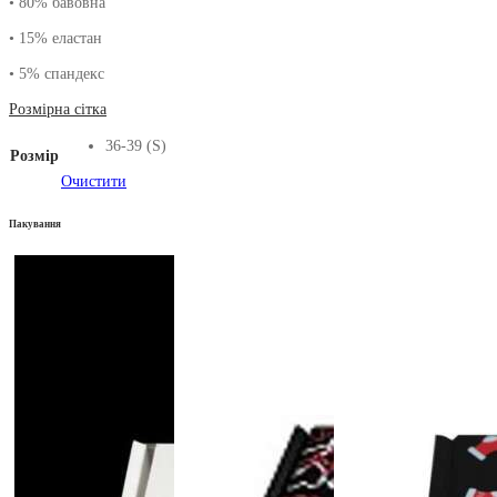
• 80% бавовна
460.00₴.
320.00₴.
• 15% еластан
• 5% спандекс
Розмірна сітка
36-39 (S)
Розмір
Очистити
Пакування