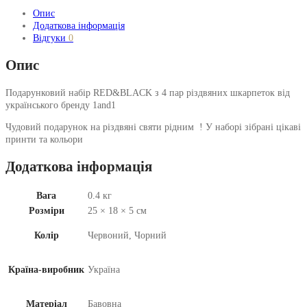
Опис
Додаткова інформація
Відгуки
0
Опис
Подарунковий набір RED&BLACK з 4 пар різдвяних шкарпеток від
українського бренду 1and1
Чудовий подарунок на різдвяні святи рідним ! У наборі зібрані цікаві
принти та кольори
Додаткова інформація
Вага
0.4 кг
Розміри
25 × 18 × 5 см
Колір
Червоний, Чорний
Країна-виробник
Україна
Матеріал
Бавовна