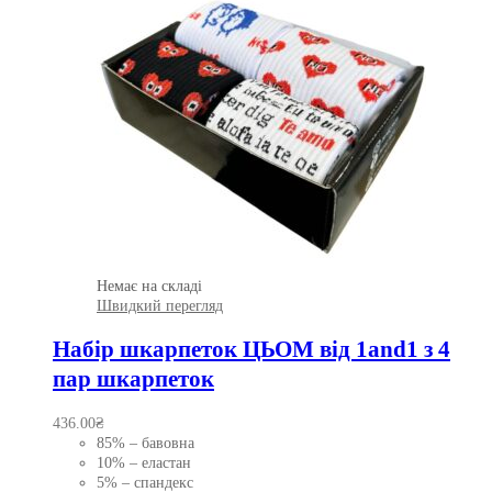
Немає на складі
Швидкий перегляд
Набір шкарпеток ЦЬОМ від 1and1 з 4
пар шкарпеток
436.00
₴
85% – бавовна
10% – еластан
5% – спандекс