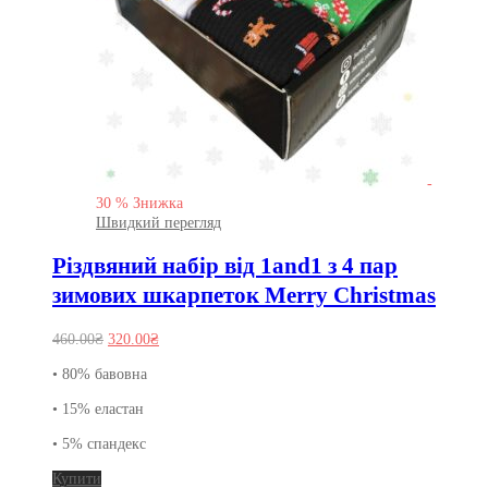
-
30
%
Знижка
Швидкий перегляд
Різдвяний набір від 1and1 з 4 пар
зимових шкарпеток Merry Christmas
Оригінальна
Поточна
460.00
₴
320.00
₴
ціна:
ціна:
• 80% бавовна
460.00₴.
320.00₴.
• 15% еластан
• 5% спандекс
Цей
Купити