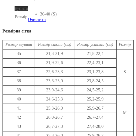
Цей
Купити
товар
36-40 (S)
Розмір
має
Очистити
кілька
варіантів.
Розмірна сітка
Параметри
можна
Розмір взуття
Розмір стопи (см)
Розмір устілки (см)
Розмір
вибрати
на
35
21,3-21,9
21,8-22,4
сторінці
36
21,9-22,6
22,4-23,1
товару
37
22,6-23,3
23,1-23,8
S
38
23,3-23,9
23,8-24,5
39
23,9-24,6
24,5-25,2
40
24,6-25,3
25,2-25,9
41
25,3-26,0
25,9-26,7
M
42
26,0-26,7
26,7-27,4
43
26,7-27,3
27,4-28,0
41
25,3-26,0
25,9-26,7