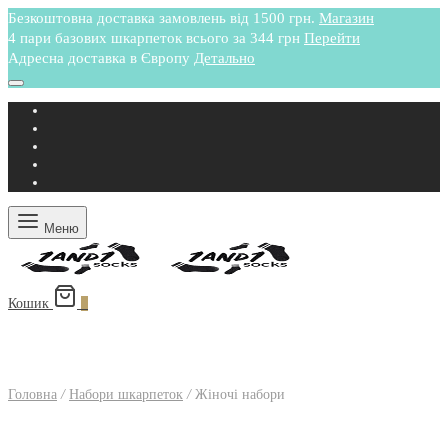
Безкоштовна доставка замовлень від 1500 грн.
Магазин
4 пари базових шкарпеток всього за 344 грн
Перейти
Адресна доставка в Європу
Детально
Меню
Кошик
0
Головна
/
Набори шкарпеток
/
Жіночі набори