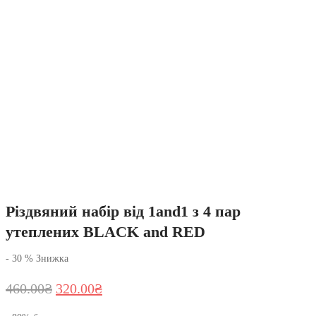
Різдвяний набір від 1and1 з 4 пар
утеплених BLACK and RED
-
30
%
Знижка
Оригінальна
Поточна
460.00
₴
320.00
₴
ціна:
ціна: