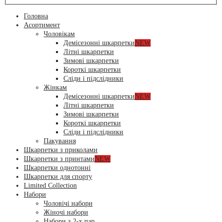
Головна
Асортимент
Чоловікам
Демісезонні шкарпетки
NEW
Літні шкарпетки
Зимові шкарпетки
Короткі шкарпетки
Сліди і підслідники
Жінкам
Демісезонні шкарпетки
NEW
Літні шкарпетки
Зимові шкарпетки
Короткі шкарпетки
Сліди і підслідники
Пакування
Шкарпетки з приколами
Шкарпетки з принтами
NEW
Шкарпетки однотонні
Шкарпетки для спорту
Limited Collection
Набори
Чоловічі набори
Жіночі набори
Набори з 2-х пар