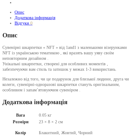
Опис
Додаткова інформація
Відгуки
0
Опис
Сувенірні шкарпетки « NFT » від 1and1 з маленькими візерунками
NFT із українською тематикою , які вразять вашу уяву своїм
неповторним дизайном .
Унікальні шкарпетки, створені для особливих моментів ,
забезпечуючи вам стиль та затишок у межах 1-3 використань.
Незалежно від того, чи це подарунок для близької людини, друга чи
колеги, сувенірні-одноразові шкарпетки стануть оригінальним,
особливим і запам’ятовуючим сувеніром .
Додаткова інформація
Вага
0.05 кг
Розміри
23 × 8 × 2 см
Колір
Блакитний, Жовтий, Чорний