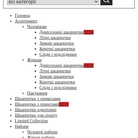
Головна
Асортимент
Чоловікам
Демісезонні шкарпетки
NEW
Літні шкарпетки
Зимові шкарпетки
Короткі шкарпетки
Сліди і підслідники
Жінкам
Демісезонні шкарпетки
NEW
Літні шкарпетки
Зимові шкарпетки
Короткі шкарпетки
Сліди і підслідники
Пакування
Шкарпетки з приколами
Шкарпетки з принтами
NEW
Шкарпетки однотонні
Шкарпетки для спорту
Limited Collection
Набори
Чоловічі набори
Жіночі набори