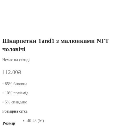
Шкарпетки 1and1 з малюнками NFT
чоловічі
Немає на складі
112.00
₴
• 85% бавовна
• 10% поліамід
• 5% спандекс
Розмірна сітка
40-43 (M)
Розмір