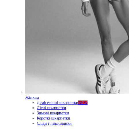
Жінкам
Демісезонні шкарпетки
NEW
Літні шкарпетки
Зимові шкарпетки
Короткі шкарпетки
Сліди і підслідники