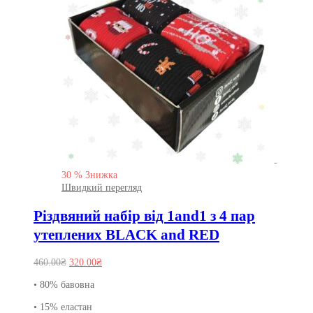
-
30
%
Знижка
Швидкий перегляд
Різдвяний набір від 1and1 з 4 пар
утеплених BLACK and RED
Оригінальна
Поточна
460.00
₴
320.00
₴
ціна:
ціна:
• 80% бавовна
460.00₴.
320.00₴.
• 15% еластан