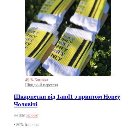
-
49
%
Знижка
Швидкий перегляд
Шкарпетки від 1and1 з принтом Honey
Чоловічі
Оригінальна
Поточна
99.00
₴
50.00
₴
ціна:
ціна:
• 80% бавовна
99.00₴.
50.00₴.