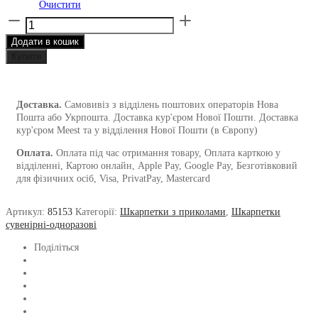
Очистити
Шкарпетки
1and1
Додати в кошик
з
малюнками
Купити
NFT
чоловічі
кількість
Доставка.
Самовивіз з відділень поштових операторів Нова
Пошта або Укрпошта. Доставка кур'єром Нової Пошти. Доставка
кур'єром Meest та у відділення Нової Пошти (в Європу)
Оплата.
Оплата під час отримання товару, Оплата карткою у
відділенні, Картою онлайн, Apple Pay, Google Pay, Безготівковий
для фізичних осіб, Visa, PrivatPay, Mastercard
Артикул:
85153
Категорії:
Шкарпетки з приколами
,
Шкарпетки
сувенірні-одноразові
Поділіться