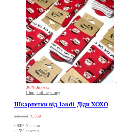
-
36
%
Знижка
Швидкий перегляд
Шкарпетки від 1and1 Діди ХОХО
Оригінальна
Поточна
110.00
₴
70.00
₴
ціна:
ціна:
• 80% бавовна
110.00₴.
70.00₴.
• 15% еластан