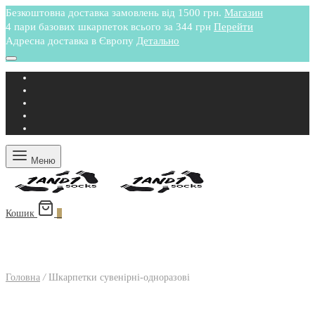
Безкоштовна доставка замовлень від 1500 грн.
Магазин
4 пари базових шкарпеток всього за 344 грн
Перейти
Адресна доставка в Європу
Детально
Меню
Кошик
0
Головна
/
Шкарпетки сувенірні-одноразові