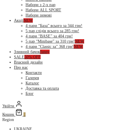
Набори з 2-х пар
Набори ALL SPORT
Набори зимові
Акції
NEW
4 пари “База” всього за 344 грн!
5 пар слідів всього за 285 грн!
4 пари “BASE” за 404 грн!
5 пар “Minibase” за 310 грн!
NEW
4 пари “Classic за” 368 грн!
NEW
Зливний бачок
funny
SALE
50% OFF
Власний дизайн
Про нас
Контакти
Галерея
Каталог
Доставка та оплата
Блог
Увійти
Кошик
0
Region
UKRAINE