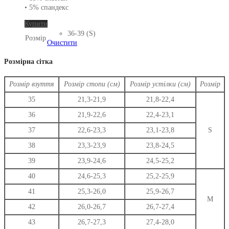
• 5% спандекс
Цей
Купити
товар
36-39 (S)
Розмір
має
Очистити
кілька
варіантів.
Розмірна сітка
Параметри
можна
Розмір взуття
Розмір стопи (см)
Розмір устілки (см)
Розмір
вибрати
на
35
21,3-21,9
21,8-22,4
сторінці
36
21,9-22,6
22,4-23,1
товару
37
22,6-23,3
23,1-23,8
S
38
23,3-23,9
23,8-24,5
39
23,9-24,6
24,5-25,2
40
24,6-25,3
25,2-25,9
41
25,3-26,0
25,9-26,7
M
42
26,0-26,7
26,7-27,4
43
26,7-27,3
27,4-28,0