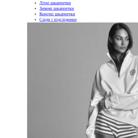
Літні шкарпетки
Зимові шкарпетки
Короткі шкарпетки
Сліди і підслідники