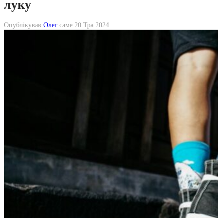
луку
Опублікував
Олег
саме
20 Тра 2024