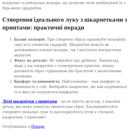
візерунки та нейтральні кольори, що дозволяє легко комбінувати їх з
будь-яким гардеробом.
Створення ідеального луку з шкарпетками з
принтами: практичні поради
Баланс кольорів
: При створенні образу враховуйте кольорову
гаму всіх елементів гардеробу. Шкарпетки можуть як
доповнювати основні кольори, так і виступати контрастним
акцентом.
Фокус на деталях
: Не забувайте про дрібниці. Наприклад,
якщо у вас шкарпетки з геометричним принтом, можна
доповнити образ годинником або браслетом з аналогічними
мотивами.
Комфорт та впевненість
: Найголовніше – ваш комфорт та
впевненість у собі. Вибирайте шкарпетки, які вам подобаються
та в яких ви почуваєтеся комфортно.
Літні шкарпетки з принтами
– це не просто аксесуар, а важлива
деталь, яка може повністю змінити ваш образ. Експериментуйте,
створюйте унікальні луки та насолоджуйтеся літом у стильних
шкарпетках з принтами!
Опубліковано в:
Поради