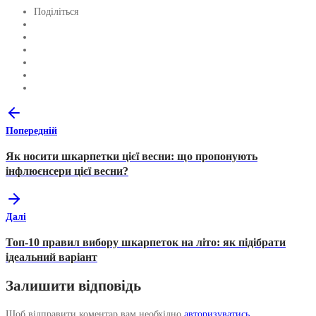
Поділіться
Попередній
Як носити шкарпетки цієї весни: що пропонують
інфлюєнсери цієї весни?
Далі
Топ-10 правил вибору шкарпеток на літо: як підібрати
ідеальний варіант
Залишити відповідь
Щоб відправити коментар вам необхідно
авторизуватись
.