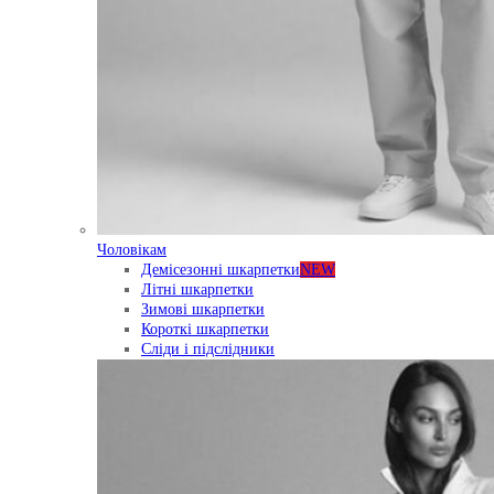
Чоловікам
Демісезонні шкарпетки
NEW
Літні шкарпетки
Зимові шкарпетки
Короткі шкарпетки
Сліди і підслідники