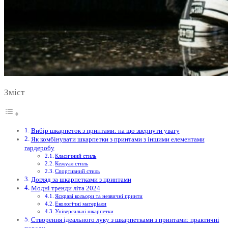
Зміст
Вибір шкарпеток з принтами: на що звернути увагу
Як комбінувати шкарпетки з принтами з іншими елементами
гардеробу
Класичний стиль
Кежуал стиль
Спортивний стиль
Догляд за шкарпетками з принтами
Модні тренди літа 2024
Яскраві кольори та незвичні принти
Екологічні матеріали
Універсальні шкарпетки
Створення ідеального луку з шкарпетками з принтами: практичні