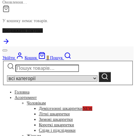
Оновлення…
У кошику немає товарів.
Продовжити покупки
Увійти
Кошик
0
Пошук
Шукати:
Narrow
by
Шукати
category:
Головна
Асортимент
Чоловікам
Демісезонні шкарпетки
NEW
Літні шкарпетки
Зимові шкарпетки
Короткі шкарпетки
Сліди і підслідники
Жінкам