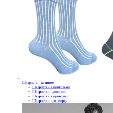
Шкарпетки за типом
Шкарпетки з приколами
Шкарпетки однотонні
Шкарпетки з принтами
Шкарпетки для спорту