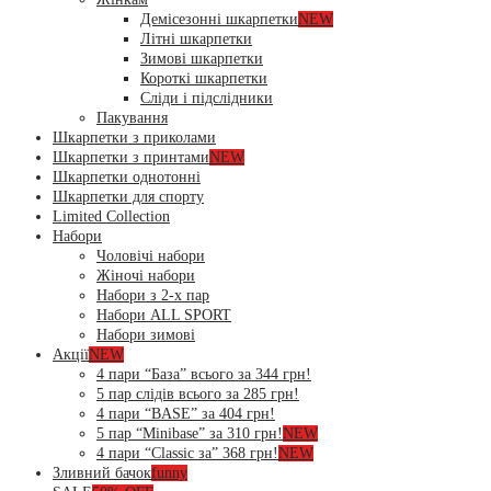
Демісезонні шкарпетки
NEW
Літні шкарпетки
Зимові шкарпетки
Короткі шкарпетки
Сліди і підслідники
Пакування
Шкарпетки з приколами
Шкарпетки з принтами
NEW
Шкарпетки однотонні
Шкарпетки для спорту
Limited Collection
Набори
Чоловічі набори
Жіночі набори
Набори з 2-х пар
Набори ALL SPORT
Набори зимові
Акції
NEW
4 пари “База” всього за 344 грн!
5 пар слідів всього за 285 грн!
4 пари “BASE” за 404 грн!
5 пар “Minibase” за 310 грн!
NEW
4 пари “Classic за” 368 грн!
NEW
Зливний бачок
funny