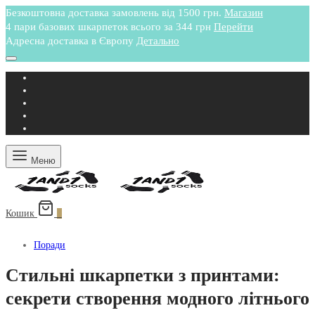
Безкоштовна доставка замовлень від 1500 грн.
Магазин
4 пари базових шкарпеток всього за 344 грн
Перейти
Адресна доставка в Європу
Детально
Меню
Кошик
0
Поради
Стильні шкарпетки з принтами:
секрети створення модного літнього