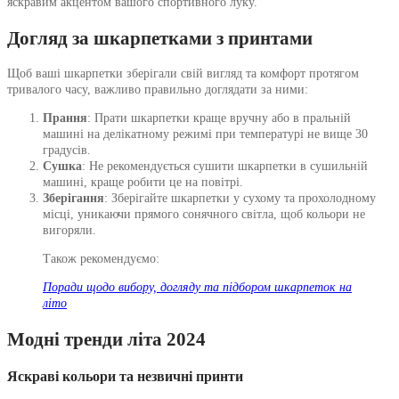
яскравим акцентом вашого спортивного луку.
Догляд за шкарпетками з принтами
Щоб ваші шкарпетки зберігали свій вигляд та комфорт протягом
тривалого часу, важливо правильно доглядати за ними:
Прання
: Прати шкарпетки краще вручну або в пральній
машині на делікатному режимі при температурі не вище 30
градусів.
Сушка
: Не рекомендується сушити шкарпетки в сушильній
машині, краще робити це на повітрі.
Зберігання
: Зберігайте шкарпетки у сухому та прохолодному
місці, уникаючи прямого сонячного світла, щоб кольори не
вигоряли.
Також рекомендуємо:
Поради щодо вибору, догляду та підбором шкарпеток на
літо
Модні тренди літа 2024
Яскраві кольори та незвичні принти