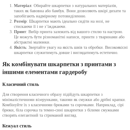
Матеріал
: Обирайте шкарпетки з натуральних матеріалів,
таких як бавовна або бамбук. Вони дозволяють шкірі дихати та
запобігають надмірному потовиділенню.
Розмір
: Шкарпетки мають ідеально сидіти на нозі, не
стискаючи її і не з’їжджаючи.
Принт
: Вибір принта залежить від вашого стилю та настрою.
Це можуть бути різноманітні написи, принти з тваринами або
абстрактні малюнки.
Якість
: Звертайте увагу на якість швів та обробки. Високоякісні
шкарпетки служитимуть довше і виглядатимуть естетично.
Як комбінувати шкарпетки з принтами з
іншими елементами гардеробу
Класичний стиль
Для створення класичного образу підійдуть шкарпетки з
мінімалістичними візерунками, такими як смужки або дрібні крапки.
Комбінуйте їх з класичними брюками та сорочками. Наприклад, сірі
брюки, біла сорочка та темно-сині шкарпетки з білими смужками
створять елегантний та стриманий вигляд.
Кежуал стиль