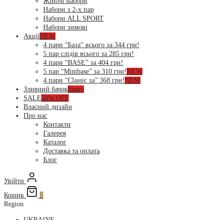
Жіночі набори
Набори з 2-х пар
Набори ALL SPORT
Набори зимові
Акції
NEW
4 пари “База” всього за 344 грн!
5 пар слідів всього за 285 грн!
4 пари “BASE” за 404 грн!
5 пар “Minibase” за 310 грн!
NEW
4 пари “Classic за” 368 грн!
NEW
Зливний бачок
funny
SALE
50% OFF
Власний дизайн
Про нас
Контакти
Галерея
Каталог
Доставка та оплата
Блог
Увійти
Кошик
0
Region
UKRAINE