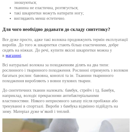
зношуються;
тканина не еластична, розтягується;
такі шкарпетки можуть натирати ногу;
виглядають менш естетично.
Для чого необхідно додавати до складу синтетику?
Все дуже просто, адже такі волокна продовжують термін експлуатації
виробів. До того ж шкарпетки стають більш еластичними, добре
сидять на ніжках. До речі, купити якісні шкарпетки можна у
в
магазині
.
Всі натуральні волокна за походженням ділять на два типи:
рослинного і тваринного походження. Рослинні отримують з волокон
багатьох рослин: бавовна, коноплі та ін. Тканини тваринного
походження виробляють з вовни пухових тварин.
До синтетичних тканин належать: бамбук, стрейч і тд. Бамбук,
наприклад, володіє прекрасними антибактеріальними
властивостями. Ніякого неприємного запаху після пробіжки або
тренуванні в спортзалі. Вироби з бамбука відмінно підійдуть на
зиму. Матеріал дуже м’який і теплий.