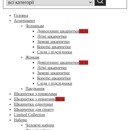
Головна
Асортимент
Чоловікам
Демісезонні шкарпетки
NEW
Літні шкарпетки
Зимові шкарпетки
Короткі шкарпетки
Сліди і підслідники
Жінкам
Демісезонні шкарпетки
NEW
Літні шкарпетки
Зимові шкарпетки
Короткі шкарпетки
Сліди і підслідники
Пакування
Шкарпетки з приколами
Шкарпетки з принтами
NEW
Шкарпетки однотонні
Шкарпетки для спорту
Limited Collection
Набори
Чоловічі набори