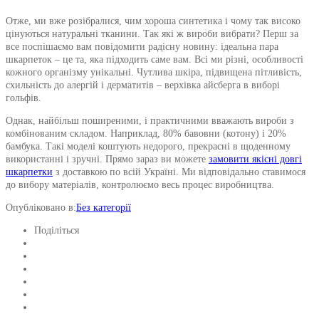
Отже, ми вже розібралися, чим хороша синтетика і чому так високо
цінуються натуральні тканини. Так які ж вироби вибрати? Перш за
все поспішаємо вам повідомити радісну новину: ідеальна пара
шкарпеток – це та, яка підходить саме вам. Всі ми різні, особливості
кожного організму унікальні. Чутлива шкіра, підвищена пітливість,
схильність до алергій і дерматитів – верхівка айсберга в виборі
гольфів.
Однак, найбільш поширеними, і практичними вважають вироби з
комбінованим складом. Наприклад, 80% бавовни (котону) і 20%
бамбука. Такі моделі коштують недорого, прекрасні в щоденному
використанні і зручні. Прямо зараз ви можете
замовити якісні довгі
шкарпетки
з доставкою по всій Україні. Ми відповідально ставимося
до вибору матеріалів, контролюємо весь процес виробництва.
Опубліковано в:
Без категорії
Поділіться