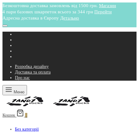
Безкоштовна доставка замовлень від 1500 грн.
Магазин
4 пари базових шкарпеток всього за 344 грн
Перейти
Адресна доставка в Європу
Детально
Розробка дизайну
Доставка та оплата
Про нас
Меню
Кошик
0
Без категорії