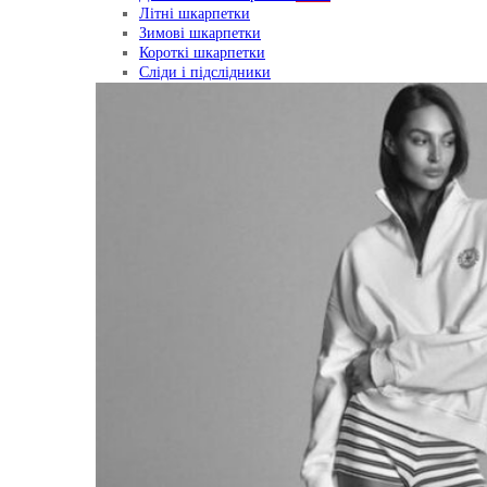
Літні шкарпетки
Зимові шкарпетки
Короткі шкарпетки
Сліди і підслідники