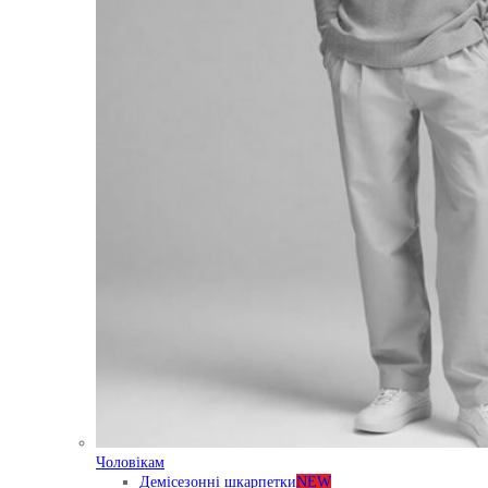
Чоловікам
Демісезонні шкарпетки
NEW