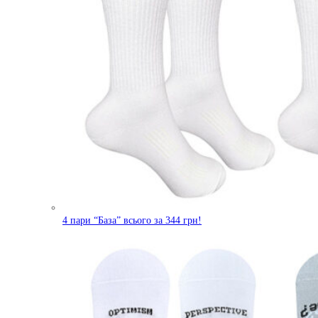
4 пари “База” всього за 344 грн!