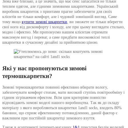
Зима вже близько, а це значить, що має сенс запасатися не тільки
теплим одягом, але гідними зимовими шкарпетками. Український
виробник шкарпеток з принтами прагне забезпечити для своїх
клієнтів не тільки комфорт, але і чудовий зовнішній вигляд. Саме
тому якщо
купити зимові шкарпетки
, ви зможете не тільки вберегти
свої ноги від дискомфорту і холоду, але при цьому виглядати стильно,
модно і ефектно. Ми пропонуємо нашим клієнтам отримати
максимум вигод і переваг, а саме придбати високоякісні теплі
шкарпетки в сучасному дизайні за прийнятною ціною.
Які у нас пропонуються зимові
термошкарпетки?
Зимові термошкарпетки повинні ефективно вбирати вологу,
забезпечувати комфорт стопам, мати високий ступінь повітрообміну і
гідним зігріваючим ефектом. Всім цим критеріям повністю
відповідають зимові моделі нашого виробництва. Так як до складу
матеріалу з якого виробляються шкарпетки 1and1 socks, входить 80%
бавовни, що сприяє ефективному потовиділенню, даний фактор є
важливим при постійній шкарпетці зимового взуття.
Також в асортименті інтернет-магазину
1&1
присутня безліч моделей,