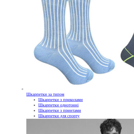
Шкарпетки за типом
Шкарпетки з приколами
Шкарпетки однотонні
Шкарпетки з принтами
Шкарпетки для спорту