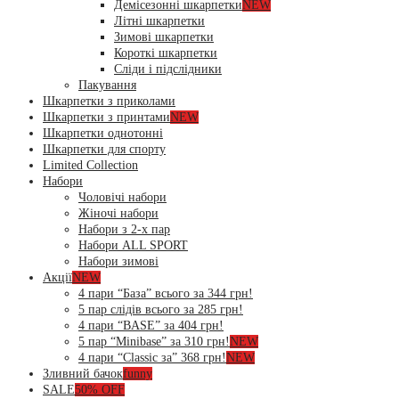
Демісезонні шкарпетки
NEW
Літні шкарпетки
Зимові шкарпетки
Короткі шкарпетки
Сліди і підслідники
Пакування
Шкарпетки з приколами
Шкарпетки з принтами
NEW
Шкарпетки однотонні
Шкарпетки для спорту
Limited Collection
Набори
Чоловічі набори
Жіночі набори
Набори з 2-х пар
Набори ALL SPORT
Набори зимові
Акції
NEW
4 пари “База” всього за 344 грн!
5 пар слідів всього за 285 грн!
4 пари “BASE” за 404 грн!
5 пар “Minibase” за 310 грн!
NEW
4 пари “Classic за” 368 грн!
NEW
Зливний бачок
funny
SALE
50% OFF