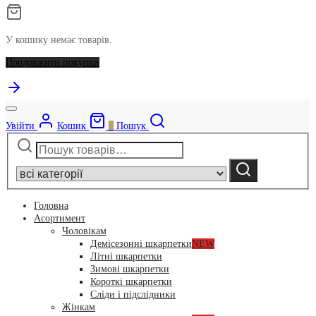
У кошику немає товарів.
Продовжити покупки
Увійти
Кошик
0
Пошук
Шукати:
Narrow
by
Шукати
category:
Головна
Асортимент
Чоловікам
Демісезонні шкарпетки
NEW
Літні шкарпетки
Зимові шкарпетки
Короткі шкарпетки
Сліди і підслідники
Жінкам