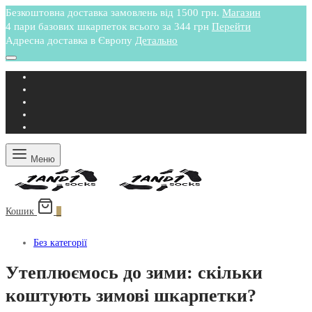
Безкоштовна доставка замовлень від 1500 грн.
Магазин
4 пари базових шкарпеток всього за 344 грн
Перейти
Адресна доставка в Європу
Детально
Меню
Кошик
0
Без категорії
Утеплюємось до зими: скільки
коштують зимові шкарпетки?