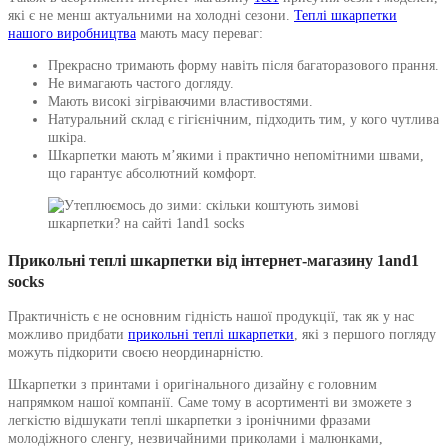
які є не менш актуальними на холодні сезони.
Теплі шкарпетки
нашого виробництва
мають масу переваг:
Прекрасно тримають форму навіть після багаторазового прання.
Не вимагають частого догляду.
Мають високі зігріваючими властивостями.
Натуральний склад є гігієнічним, підходить тим, у кого чутлива
шкіра.
Шкарпетки мають м’якими і практично непомітними швами,
що гарантує абсолютний комфорт.
Прикольні теплі шкарпетки від інтернет-магазину 1and1
socks
Практичність є не основним гідність нашої продукції, так як у нас
можливо придбати
прикольні теплі шкарпетки
, які з першого погляду
можуть підкорити своєю неординарністю.
Шкарпетки з принтами і оригінального дизайну є головним
напрямком нашої компанії. Саме тому в асортименті ви зможете з
легкістю відшукати теплі шкарпетки з іронічними фразами
молодіжного сленгу, незвичайними приколами і малюнками,