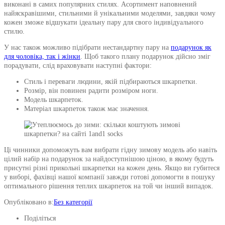
виконані в самих популярних стилях. Асортимент наповнений
найяскравішими, стильними й унікальними моделями, завдяки чому
кожен зможе відшукати ідеальну пару для свого індивідуального
стилю.
У нас також можливо підібрати нестандартну пару на
подарунок як
для чоловіка, так і жінки
. Щоб такого плану подарунок дійсно зміг
порадувати, слід враховувати наступні фактори:
Стиль і переваги людини, якій підбираються шкарпетки.
Розмір, він повинен радити розміром ноги.
Модель шкарпеток.
Матеріал шкарпеток також має значення.
Ці чинники допоможуть вам вибрати гідну зимову модель або навіть
цілий набір на подарунок за найдоступнішою ціною, в якому будуть
присутні різні прикольні шкарпетки на кожен день. Якщо ви губитеся
у виборі, фахівці нашої компанії завжди готові допомогти в пошуку
оптимального рішення теплих шкарпеток на той чи інший випадок.
Опубліковано в:
Без категорії
Поділіться