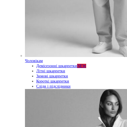
Чоловікам
Демісезонні шкарпетки
NEW
Літні шкарпетки
Зимові шкарпетки
Короткі шкарпетки
Сліди і підслідники