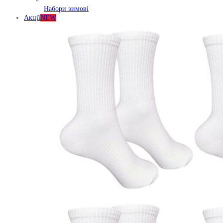
Набори зимові
Акції
NEW