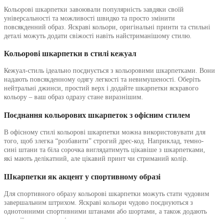
Кольорові шкарпетки завоювали популярність завдяки своїй
універсальності та можливості швидко та просто змінити
повсякденний образ. Яскраві кольори, оригінальні принти та стильні
деталі можуть додати свіжості навіть найстриманішому стилю.
Кольорові шкарпетки в стилі кежуал
Кежуал-стиль ідеально поєднується з кольоровими шкарпетками. Вони
надають повсякденному одягу легкості та невимушеності. Оберіть
нейтральні джинси, простий верх і додайте шкарпетки яскравого
кольору – ваш образ одразу стане виразнішим.
Поєднання кольорових шкарпеток з офісним стилем
В офісному стилі кольорові шкарпетки можна використовувати для
того, щоб злегка “розбавити” строгий дрес-код. Наприклад, темно-
сині штани та біла сорочка виглядатимуть цікавіше з шкарпетками,
які мають делікатний, але цікавий принт чи стриманий колір.
Шкарпетки як акцент у спортивному образі
Для спортивного образу кольорові шкарпетки можуть стати чудовим
завершальним штрихом. Яскраві кольори чудово поєднуються з
однотонними спортивними штанами або шортами, а також додають