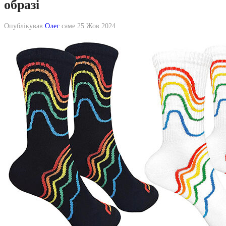
образі
Опублікував
Олег
саме
25 Жов 2024