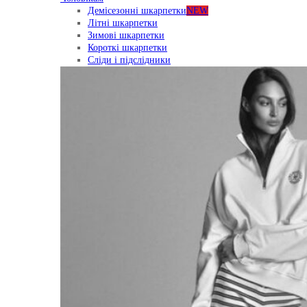
Демісезонні шкарпетки
NEW
Літні шкарпетки
Зимові шкарпетки
Короткі шкарпетки
Сліди і підслідники