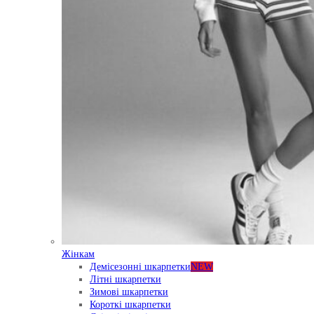
Жінкам
Демісезонні шкарпетки
NEW
Літні шкарпетки
Зимові шкарпетки
Короткі шкарпетки