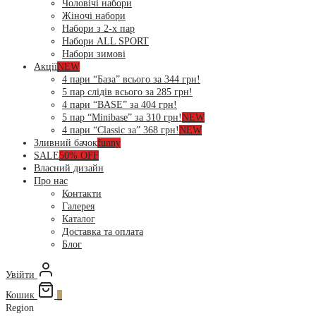
Чоловічі набори
Жіночі набори
Набори з 2-х пар
Набори ALL SPORT
Набори зимові
Акції
NEW
4 пари “База” всього за 344 грн!
5 пар слідів всього за 285 грн!
4 пари “BASE” за 404 грн!
5 пар “Minibase” за 310 грн!
NEW
4 пари “Classic за” 368 грн!
NEW
Зливний бачок
funny
SALE
50% OFF
Власний дизайн
Про нас
Контакти
Галерея
Каталог
Доставка та оплата
Блог
Увійти
Кошик
0
Region