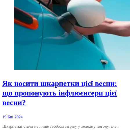
Як носити шкарпетки цієї весни:
що пропонують інфлюєнсери цієї
весни?
19 Кві 2024
Шкарпетки стали не лише засобом зігріву у холодну погоду, але і