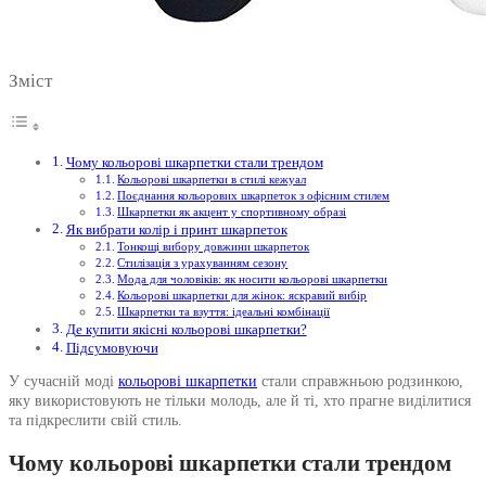
Зміст
Чому кольорові шкарпетки стали трендом
Кольорові шкарпетки в стилі кежуал
Поєднання кольорових шкарпеток з офісним стилем
Шкарпетки як акцент у спортивному образі
Як вибрати колір і принт шкарпеток
Тонкощі вибору довжини шкарпеток
Стилізація з урахуванням сезону
Мода для чоловіків: як носити кольорові шкарпетки
Кольорові шкарпетки для жінок: яскравий вибір
Шкарпетки та взуття: ідеальні комбінації
Де купити якісні кольорові шкарпетки?
Підсумовуючи
У сучасній моді
кольорові шкарпетки
стали справжньою родзинкою,
яку використовують не тільки молодь, але й ті, хто прагне виділитися
та підкреслити свій стиль.
Чому кольорові шкарпетки стали трендом