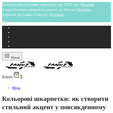
Безкоштовна доставка замовлень від 1500 грн.
Магазин
4 пари базових шкарпеток всього за 344 грн
Перейти
Адресна доставка в Європу
Детально
Меню
Кошик
0
Мода
Кольорові шкарпетки: як створити
стильний акцент у повсякденному