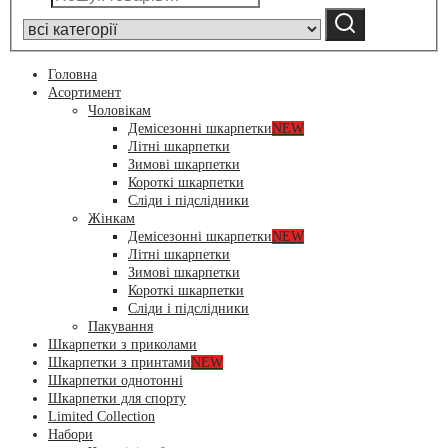
by
Шукати
category:
Головна
Асортимент
Чоловікам
Демісезонні шкарпетки
NEW
Літні шкарпетки
Зимові шкарпетки
Короткі шкарпетки
Сліди і підслідники
Жінкам
Демісезонні шкарпетки
NEW
Літні шкарпетки
Зимові шкарпетки
Короткі шкарпетки
Сліди і підслідники
Пакування
Шкарпетки з приколами
Шкарпетки з принтами
NEW
Шкарпетки однотонні
Шкарпетки для спорту
Limited Collection
Набори