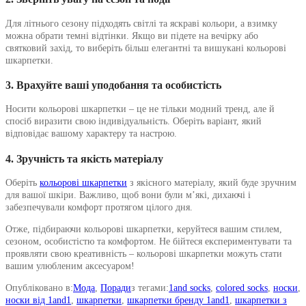
Для літнього сезону підходять світлі та яскраві кольори, а взимку
можна обрати темні відтінки. Якщо ви підете на вечірку або
святковий захід, то виберіть більш елегантні та вишукані кольорові
шкарпетки.
3. Врахуйте ваші уподобання та особистість
Носити кольорові шкарпетки – це не тільки модний тренд, але й
спосіб виразити свою індивідуальність. Оберіть варіант, який
відповідає вашому характеру та настрою.
4. Зручність та якість матеріалу
Оберіть
кольорові шкарпетки
з якісного матеріалу, який буде зручним
для вашої шкіри. Важливо, щоб вони були м’які, дихаючі і
забезпечували комфорт протягом цілого дня.
Отже, підбираючи кольорові шкарпетки, керуйтеся вашим стилем,
сезоном, особистістю та комфортом. Не бійтеся експериментувати та
проявляти свою креативність – кольорові шкарпетки можуть стати
вашим улюбленим аксесуаром!
Опубліковано в:
Мода
,
Поради
з тегами:
1and socks
,
colored socks
,
носки
,
носки від 1and1
,
шкарпетки
,
шкарпетки бренду 1and1
,
шкарпетки з