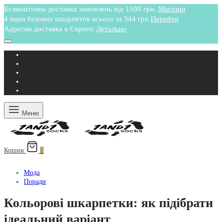
Безкоштовна доставка замовлень від 1500 грн.
Магазин
4 пари базових шкарпеток всього за 344 грн
Перейти
Адресна доставка в Європу
Детально
Меню
Кошик
0
Мода
Поради
Кольорові шкарпетки: як підібрати
ідеальний варіант