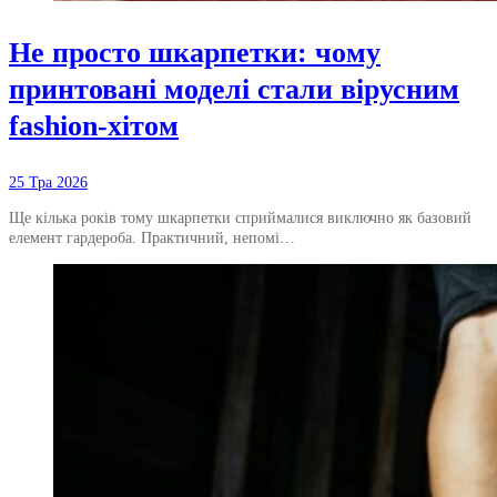
Не просто шкарпетки: чому
принтовані моделі стали вірусним
fashion-хітом
25 Тра 2026
Ще кілька років тому шкарпетки сприймалися виключно як базовий
елемент гардероба. Практичний, непомі…