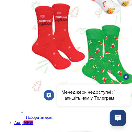
Набори зимові
Акції
NEW