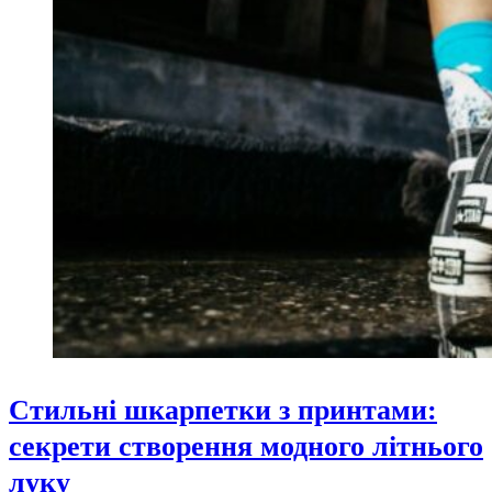
Стильні шкарпетки з принтами:
секрети створення модного літнього
луку