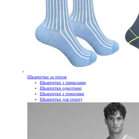
Шкарпетки за типом
Шкарпетки з приколами
Шкарпетки однотонні
Шкарпетки з принтами
Шкарпетки для спорту