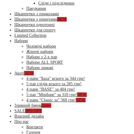
Сліди і підслідники
Пакування
Шкарпетки з приколами
Шкарпетки з принтами
NEW
Шкарпетки однотонні
Шкарпетки для спорту
Limited Collection
Набори
Чоловічі набори
Жіночі набори
Набори з 2-х пар
Набори ALL SPORT
Набори зимові
Акції
NEW
4 пари “База” всього за 344 грн!
5 пар слідів всього за 285 грн!
4 пари “BASE” за 404 грн!
5 пар “Minibase” за 310 грн!
NEW
4 пари “Classic за” 368 грн!
NEW
Зливний бачок
funny
SALE
50% OFF
Власний дизайн
Про нас
Контакти
Галерея