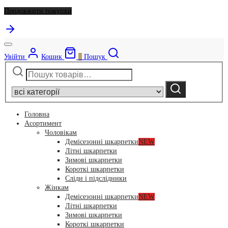
Продовжити покупки
Увійти
Кошик
0
Пошук
Шукати:
Narrow
by
Шукати
category:
Головна
Асортимент
Чоловікам
Демісезонні шкарпетки
NEW
Літні шкарпетки
Зимові шкарпетки
Короткі шкарпетки
Сліди і підслідники
Жінкам
Демісезонні шкарпетки
NEW
Літні шкарпетки
Зимові шкарпетки
Короткі шкарпетки