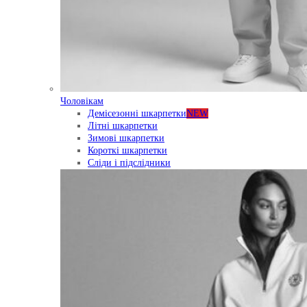
Чоловікам
Демісезонні шкарпетки
NEW
Літні шкарпетки
Зимові шкарпетки
Короткі шкарпетки
Сліди і підслідники