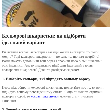
Кольорові шкарпетки: як підібрати
ідеальний варіант
Ви любите яскраві аксесуари і завжди хочете виглядати стильно і
модно? Тоді кольорові шкарпетки – це саме те, що вам потрібно!
Вони можуть доповнити ваш образ і зробити його більш цікавим і
оригінальним. Але як правильно підібрати ідеальний варіант
кольорових шкарпеток? Давайте розберемося разом.
1. Виберіть кольори, які підходять вашому образу
Перш ніж обирати кольорові шкарпетки, подумайте про те, як вони
підійдуть вашому повсякденному стилю. Якщо ви носите стримані
кольори в одязі, то
яскраві шкарпетки
можуть стати чудовим
акцентом.
2. Зверніть увагу на сезон та події