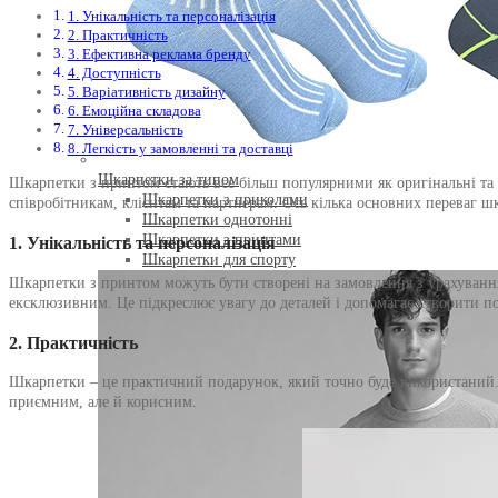
1. Унікальність та персоналізація
2. Практичність
3. Ефективна реклама бренду
4. Доступність
5. Варіативність дизайну
6. Емоційна складова
7. Універсальність
8. Легкість у замовленні та доставці
Шкарпетки за типом
Шкарпетки з принтом стають все більш популярними як оригінальні та 
Шкарпетки з приколами
співробітникам, клієнтам та партнерам. Ось кілька основних переваг 
Шкарпетки однотонні
Шкарпетки з принтами
1.
Унікальність та персоналізація
Шкарпетки для спорту
Шкарпетки з принтом можуть бути створені на замовлення з урахуванн
ексклюзивним. Це підкреслює увагу до деталей і допомагає створити п
2.
Практичність
Шкарпетки – це практичний подарунок, який точно буде використаний. 
приємним, але й корисним.