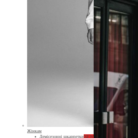
Жінкам
Демісезонні шкарпетки
NEW