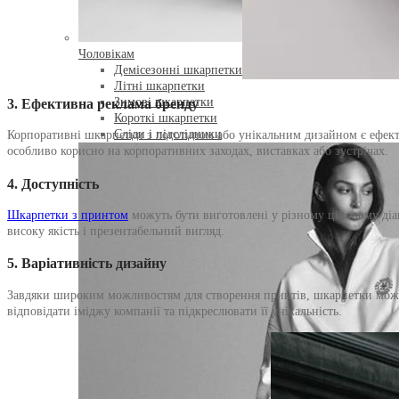
Чоловікам
Демісезонні шкарпетки
NEW
Літні шкарпетки
3.
Ефективна реклама бренду
Зимові шкарпетки
Короткі шкарпетки
Сліди і підслідники
Корпоративні шкарпетки з логотипом або унікальним дизайном є ефект
особливо корисно на корпоративних заходах, виставках або зустрічах.
4.
Доступність
Шкарпетки з принтом
можуть бути виготовлені у різному ціновому діап
високу якість і презентабельний вигляд.
5.
Варіативність дизайну
Завдяки широким можливостям для створення принтів, шкарпетки можуть
відповідати іміджу компанії та підкреслювати її унікальність.