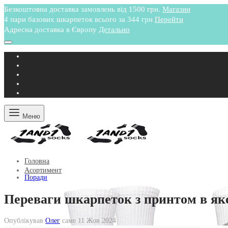
Безкоштовна доставка замовлень від 1500 грн.
Магазин
4 пари базових шкарпеток всього за 344 грн
Перейти
Адресна доставка в Європу
Детально
Меню
Головна
Асортимент
Поради
Переваги шкарпеток з принтом в як
Опублікував
Олег
саме
11 Жов 2024