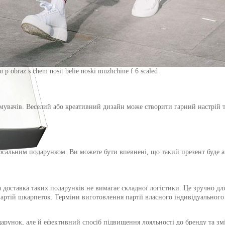
 p obraz s chem nosit belie noski muzhchine f 6 scaled
мувачів. Веселий або креативний дизайн може створити гарний настрій 
версальним подарунком. Ви можете бути впевнені, що такий презент буде 
 доставка таких подарунків не вимагає складної логістики. Це зручно д
тій шкарпеток. Терміни виготовлення партії власного індивідуального д
арунок, але й ефективний спосіб підвищення лояльності до бренду та зм