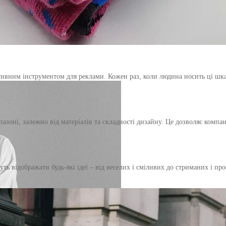
ивним інструментом для реклами. Кожен раз, коли людина носить ці шк
азоні, залежно від матеріалів та складності дизайну. Це дозволяє компа
 відображати будь-які ідеї – від веселих і сміливих до стриманих і пр