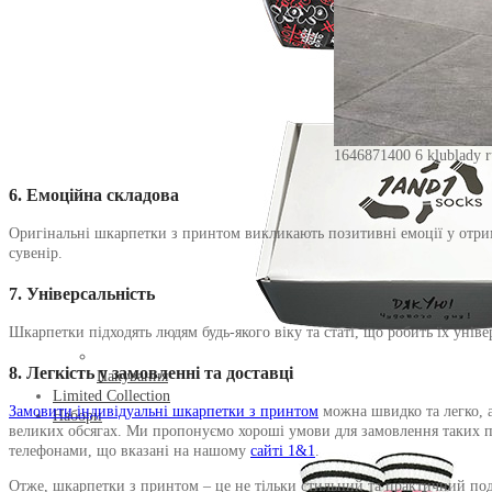
1646871400 6 klublady ru
6.
Емоційна складова
Оригінальні шкарпетки з принтом викликають позитивні емоції у отри
сувенір.
7.
Універсальність
Шкарпетки підходять людям будь-якого віку та статі, що робить їх уні
8.
Легкість у замовленні та доставці
Пакування
Limited Collection
Замовити індивідуальні шкарпетки з принтом
можна швидко та легко, а
Набори
великих обсягах. Ми пропонуємо хороші умови для замовлення таких пар
телефонами, що вказані на нашому
сайті 1&1
.
Отже, шкарпетки з принтом – це не тільки стильний та практичний под