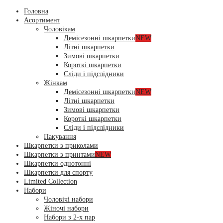
Головна
Асортимент
Чоловікам
Демісезонні шкарпетки
NEW
Літні шкарпетки
Зимові шкарпетки
Короткі шкарпетки
Сліди і підслідники
Жінкам
Демісезонні шкарпетки
NEW
Літні шкарпетки
Зимові шкарпетки
Короткі шкарпетки
Сліди і підслідники
Пакування
Шкарпетки з приколами
Шкарпетки з принтами
NEW
Шкарпетки однотонні
Шкарпетки для спорту
Limited Collection
Набори
Чоловічі набори
Жіночі набори
Набори з 2-х пар