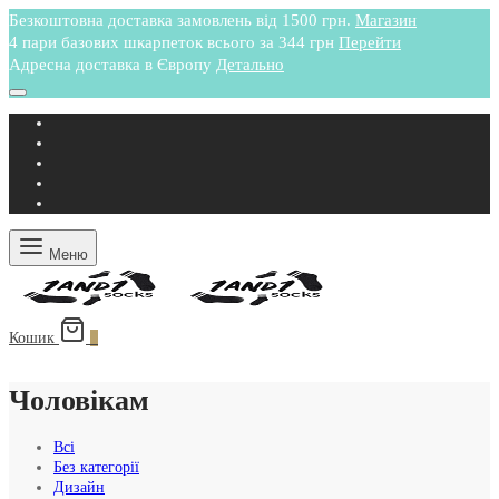
Безкоштовна доставка замовлень від 1500 грн.
Магазин
4 пари базових шкарпеток всього за 344 грн
Перейти
Адресна доставка в Європу
Детально
Меню
Кошик
0
Чоловікам
Всі
Без категорії
Дизайн