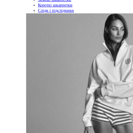
Короткі шкарпетки
Сліди і підслідники