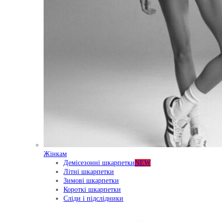
Жінкам
Демісезонні шкарпетки
NEW
Літні шкарпетки
Зимові шкарпетки
Короткі шкарпетки
Сліди і підслідники