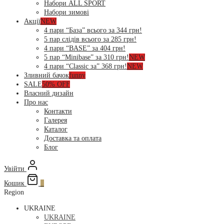
Набори ALL SPORT
Набори зимові
Акції
NEW
4 пари “База” всього за 344 грн!
5 пар слідів всього за 285 грн!
4 пари “BASE” за 404 грн!
5 пар “Minibase” за 310 грн!
NEW
4 пари “Classic за” 368 грн!
NEW
Зливний бачок
funny
SALE
50% OFF
Власний дизайн
Про нас
Контакти
Галерея
Каталог
Доставка та оплата
Блог
Увійти
Кошик
0
Region
UKRAINE
UKRAINE