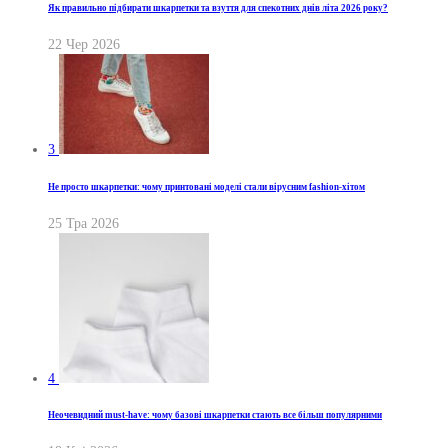
Як правильно підбирати шкарпетки та взуття для спекотних днів літа 2026 року?
22 Чер 2026
3
Не просто шкарпетки: чому принтовані моделі стали вірусним fashion-хітом
25 Тра 2026
4
Неочевидний must-have: чому базові шкарпетки стають все більш популярними