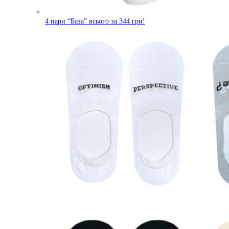
4 пари “База” всього за 344 грн!