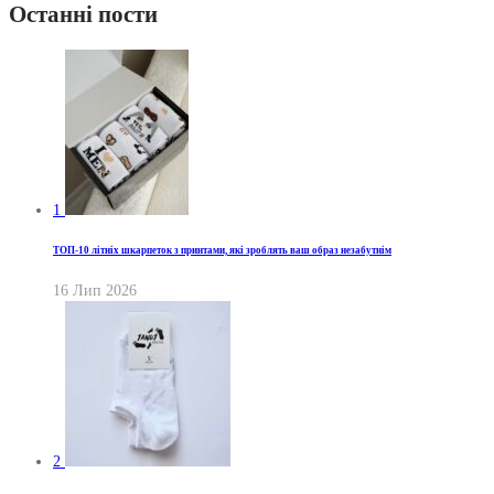
Останні пости
1
ТОП-10 літніх шкарпеток з принтами, які зроблять ваш образ незабутнім
16 Лип 2026
2