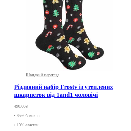
Швидкий перегляд
Різдвяний набір Frosty із утеплених
шкарпеток від 1and1 чоловічі
490.00
₴
• 85% бавовна
• 10% еластан