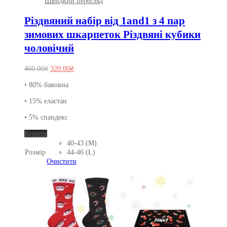
Швидкий перегляд
Різдвяний набір від 1and1 з 4 пар
зимових шкарпеток Різдвяні кубики
чоловічий
Оригінальна
Поточна
460.00
₴
320.00
₴
ціна:
ціна:
• 80% бавовна
460.00₴.
320.00₴.
• 15% еластан
• 5% спандекс
Цей
Купити
товар
40-43 (M)
має
Розмір
44-46 (L)
кілька
Очистити
варіантів.
Параметри
можна
вибрати
на
сторінці
товару