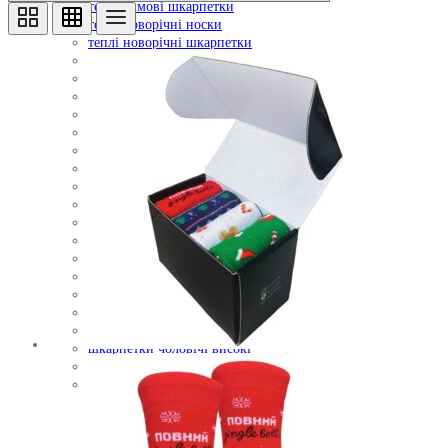
теплі зимові шкарпетки
теплі новорічні носки
теплі новорічні шкарпетки
теплі шкарпетки
утеплені шкарпетки
чоловічі носки
чоловічі носки з принтом
чоловічі шкарпетки
чоловічі шкарпетки з принтом
шкарпетки високі
шкарпетки довгі
шкарпетки довгі жіночі
шкарпетки жіночі
шкарпетки жіночі з принтом
шкарпетки зимові
шкарпетки на новий рік
шкарпетки різдвяні
шкарпетки утеплені
шкарпетки чоловічі
шкарпетки чоловічі високі
шкарпетки чоловічі з принтом
якісні чоловічі шкарпетки