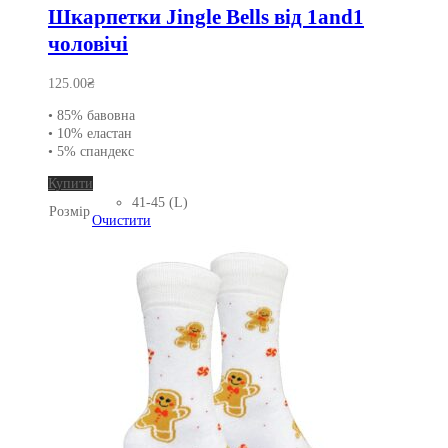
Шкарпетки Jingle Bells від 1and1
чоловічі
125.00
₴
• 85% бавовна
• 10% еластан
• 5% спандекс
Цей
Купити
товар
41-45 (L)
Розмір
має
Очистити
кілька
варіантів.
Параметри
можна
вибрати
на
сторінці
товару