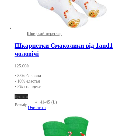
Швидкий перегляд
Шкарпетки Смаколики від 1and1
чоловічі
125.00
₴
• 85% бавовна
• 10% еластан
• 5% спандекс
Цей
Купити
товар
41-45 (L)
Розмір
має
Очистити
кілька
варіантів.
Параметри
можна
вибрати