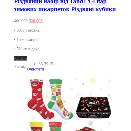
Різдвяний набір від 1and1 з 4 пар
зимових шкарпеток Різдвяні кубики
Оригінальна
Поточна
460.00
₴
320.00
₴
ціна:
ціна:
• 80% бавовна
460.00₴.
320.00₴.
• 15% еластан
• 5% спандекс
Цей
Купити
товар
36-39 (S)
Розмір
має
Очистити
кілька
варіантів.
Параметри
можна
вибрати
на
сторінці
товару