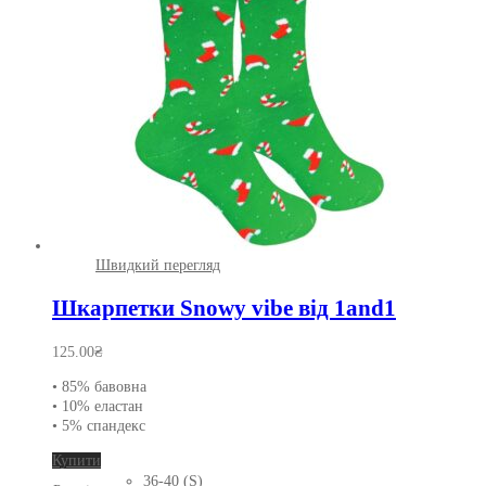
на
сторінці
товару
Швидкий перегляд
Шкарпетки Snowy vibe від 1and1
125.00
₴
• 85% бавовна
• 10% еластан
• 5% спандекс
Цей
Купити
товар
36-40 (S)