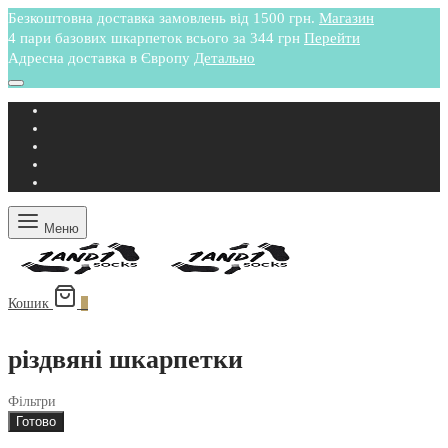
Безкоштовна доставка замовлень від 1500 грн.
Магазин
4 пари базових шкарпеток всього за 344 грн
Перейти
Адресна доставка в Європу
Детально
Меню
Кошик
0
різдвяні шкарпетки
Фільтри
Готово