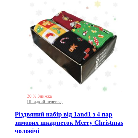
-
30
%
Знижка
Швидкий перегляд
Різдвяний набір від 1and1 з 4 пар
зимових шкарпеток Merry Christmas
чоловічі