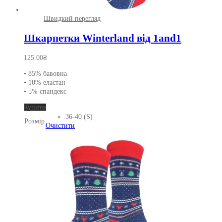
Швидкий перегляд
Шкарпетки Winterland від 1and1
125.00
₴
• 85% бавовна
• 10% еластан
• 5% спандекс
Цей
Купити
товар
36-40 (S)
Розмір
має
Очистити
кілька
варіантів.
Параметри
можна
вибрати
на
сторінці
товару