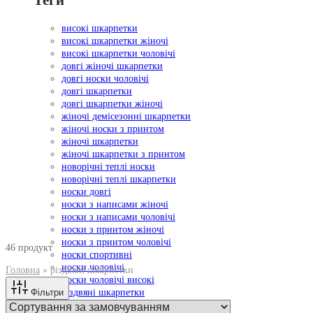
Теги
високі шкарпетки
високі шкарпетки жіночі
високі шкарпетки чоловічі
довгі жіночі шкарпетки
довгі носки чоловічі
довгі шкарпетки
довгі шкарпетки жіночі
жіночі демісезонні шкарпетки
жіночі носки з принтом
жіночі шкарпетки
жіночі шкарпетки з принтом
новорічні теплі носки
новорічні теплі шкарпетки
носки довгі
носки з написами жіночі
носки з написами чоловічі
носки з принтом жіночі
носки з принтом чоловічі
46 продукт
носки спортивні
носки чоловічі
Головна
»
різдвяні шкарпетки
носки чоловічі високі
Фільтри
різдвяні шкарпетки
теплі зимові носки