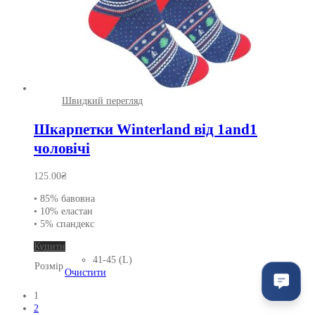
Швидкий перегляд
Шкарпетки Winterland від 1and1
чоловічі
125.00
₴
• 85% бавовна
• 10% еластан
• 5% спандекс
Цей
Купити
товар
41-45 (L)
Розмір
має
Очистити
кілька
1
варіантів.
2
Параметри