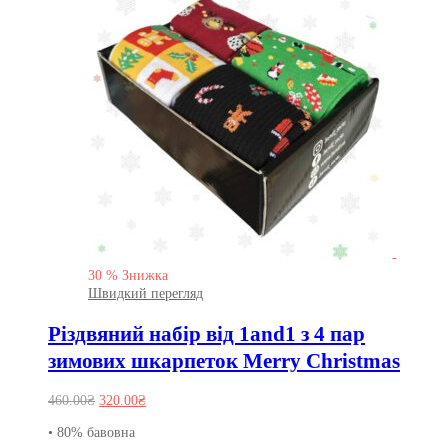
-
30
%
Знижка
Швидкий перегляд
Різдвяний набір від 1and1 з 4 пар
зимових шкарпеток Merry Christmas
Оригінальна
Поточна
460.00
₴
320.00
₴
ціна:
ціна:
• 80% бавовна
460.00₴.
320.00₴.