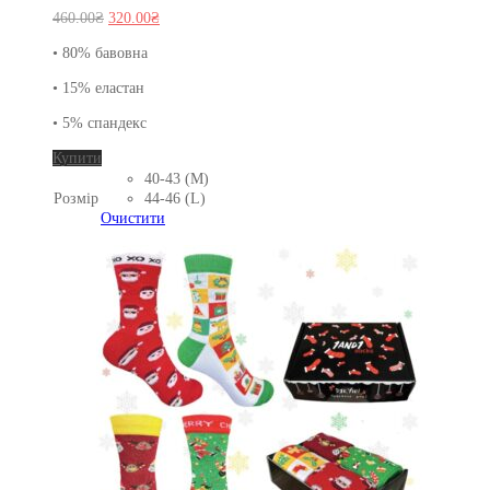
Оригінальна
Поточна
460.00
₴
320.00
₴
ціна:
ціна:
• 80% бавовна
460.00₴.
320.00₴.
• 15% еластан
• 5% спандекс
Цей
Купити
товар
40-43 (M)
має
Розмір
44-46 (L)
кілька
Очистити
варіантів.
Параметри
можна
вибрати
на
сторінці
товару