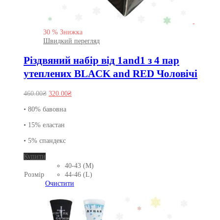
-
30
%
Знижка
Швидкий перегляд
Різдвяний набір від 1and1 з 4 пар
утеплених BLACK and RED Чоловічі
Оригінальна
Поточна
460.00
₴
320.00
₴
ціна:
ціна:
• 80% бавовна
460.00₴.
320.00₴.
• 15% еластан
• 5% спандекс
Цей
Купити
товар
40-43 (M)
має
Розмір
44-46 (L)
кілька
Очистити
варіантів.
Параметри
можна
вибрати