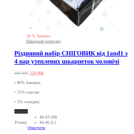
-
30
%
Знижка
Швидкий перегляд
Різдвяний набір СНІГОВИК від 1and1 з
4 пар утеплених шкарпеток чоловічі
Оригінальна
Поточна
460.00
₴
320.00
₴
ціна:
ціна:
• 80% бавовна
460.00₴.
320.00₴.
• 15% еластан
• 5% спандекс
Цей
Купити
товар
40-43 (M)
має
Розмір
44-46 (L)
кілька
Очистити
варіантів.