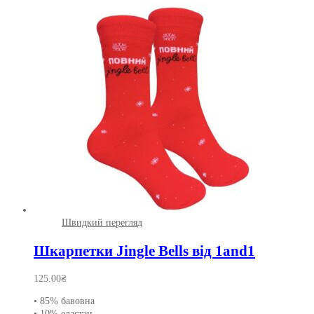
Параметри
можна
вибрати
на
сторінці
товару
Швидкий перегляд
Шкарпетки Jingle Bells від 1and1
125.00
₴
• 85% бавовна
• 10% еластан