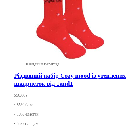
Швидкий перегляд
Різдвяний набір Cozy mood із утеплених
шкарпеток від 1and1
550.00
₴
• 85% бавовна
• 10% еластан
• 5% спандекс