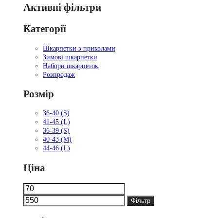
Активні фільтри
Категорії
Шкарпетки з приколами
Зимові шкарпетки
Набори шкарпеток
Розпродаж
Розмір
36-40 (S)
41-45 (L)
36-39 (S)
40-43 (M)
44-46 (L)
Ціна
Мінімальна
Найбільша
ціна
ціна
Фільтр