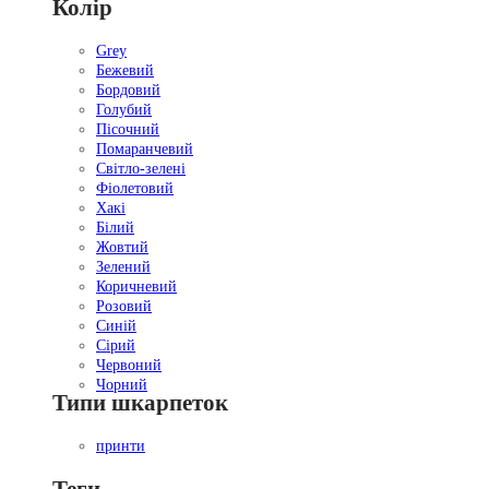
Колір
Grey
Бежевий
Бордовий
Голубий
Пісочний
Помаранчевий
Світло-зелені
Фіолетовий
Хакі
Білий
Жовтий
Зелений
Коричневий
Розовий
Синій
Сірий
Червоний
Чорний
Типи шкарпеток
принти