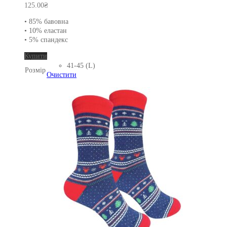
125.00
₴
• 85% бавовна
• 10% еластан
• 5% спандекс
Цей
Купити
товар
41-45 (L)
Розмір
має
Очистити
кілька
варіантів.
Параметри
можна
вибрати
на
сторінці
товару