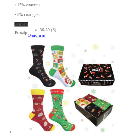
• 15% еластан
• 5% спандекс
Цей
Купити
товар
36-39 (S)
Розмір
має
Очистити
кілька
варіантів.
Параметри
можна
вибрати
на
сторінці
товару