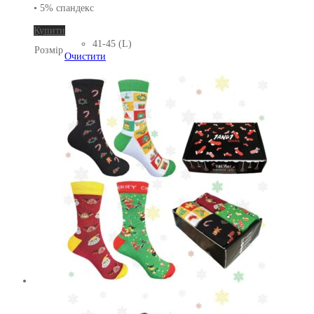
• 5% спандекс
Цей
Купити
товар
41-45 (L)
Розмір
має
Очистити
кілька
варіантів.
Параметри
можна
вибрати
на
сторінці
товару