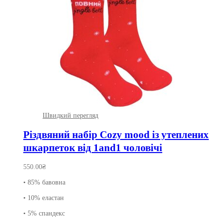
Швидкий перегляд
Різдвяний набір Cozy mood із утеплених
шкарпеток від 1and1 чоловічі
550.00
₴
• 85% бавовна
• 10% еластан
• 5% спандекс