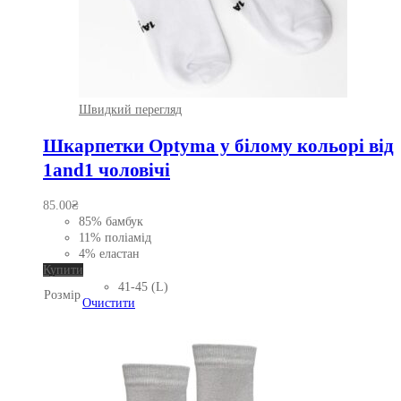
Швидкий перегляд
Шкарпетки Optyma у білому кольорі від
1and1 чоловічі
85.00
₴
85% бамбук
11% поліамід
4% еластан
Цей
Купити
товар
41-45 (L)
Розмір
має
Очистити
кілька
варіантів.
Параметри
можна
вибрати
на