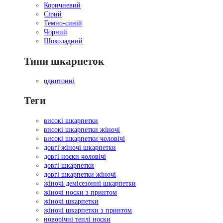
Коричневий
Сірий
Темно-синій
Чорний
Шоколадний
Типи шкарпеток
однотонні
Теги
високі шкарпетки
високі шкарпетки жіночі
високі шкарпетки чоловічі
довгі жіночі шкарпетки
довгі носки чоловічі
довгі шкарпетки
довгі шкарпетки жіночі
жіночі демісезонні шкарпетки
жіночі носки з принтом
жіночі шкарпетки
жіночі шкарпетки з принтом
новорічні теплі носки