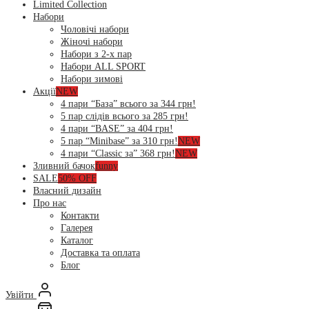
Limited Collection
Набори
Чоловічі набори
Жіночі набори
Набори з 2-х пар
Набори ALL SPORT
Набори зимові
Акції
NEW
4 пари “База” всього за 344 грн!
5 пар слідів всього за 285 грн!
4 пари “BASE” за 404 грн!
5 пар “Minibase” за 310 грн!
NEW
4 пари “Classic за” 368 грн!
NEW
Зливний бачок
funny
SALE
50% OFF
Власний дизайн
Про нас
Контакти
Галерея
Каталог
Доставка та оплата
Блог
Увійти