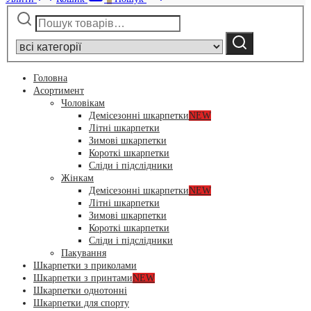
Шукати:
Narrow
by
Шукати
category:
Головна
Асортимент
Чоловікам
Демісезонні шкарпетки
NEW
Літні шкарпетки
Зимові шкарпетки
Короткі шкарпетки
Сліди і підслідники
Жінкам
Демісезонні шкарпетки
NEW
Літні шкарпетки
Зимові шкарпетки
Короткі шкарпетки
Сліди і підслідники
Пакування
Шкарпетки з приколами
Шкарпетки з принтами
NEW
Шкарпетки однотонні
Шкарпетки для спорту