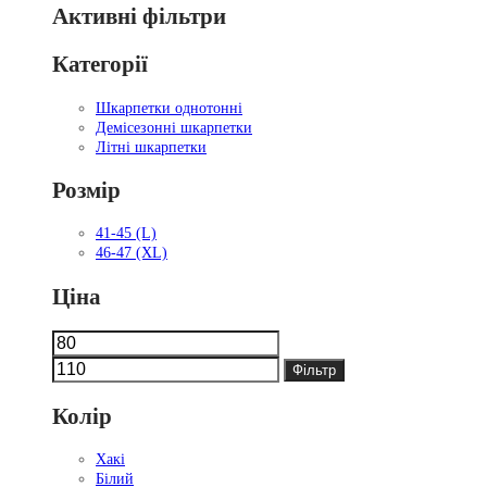
Активні фільтри
Категорії
Шкарпетки однотонні
Демісезонні шкарпетки
Літні шкарпетки
Розмір
41-45 (L)
46-47 (XL)
Ціна
Мінімальна
Найбільша
ціна
ціна
Фільтр
Колір
Хакі
Білий