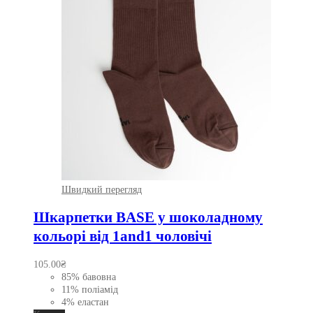
Швидкий перегляд
Шкарпетки BASE у шоколадному
кольорі від 1and1 чоловічі
105.00
₴
85% бавовна
11% поліамід
4% еластан