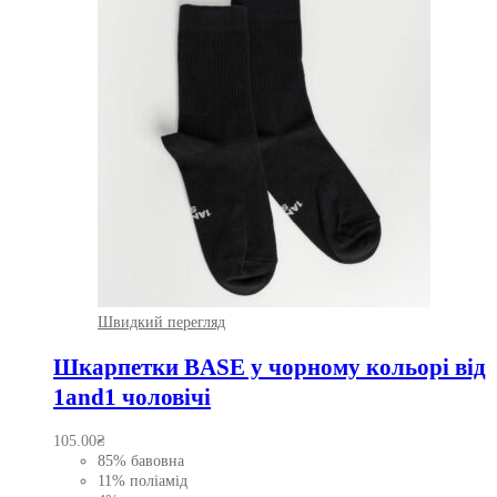
Швидкий перегляд
Шкарпетки BASE у чорному кольорі від
1and1 чоловічі
105.00
₴
85% бавовна
11% поліамід