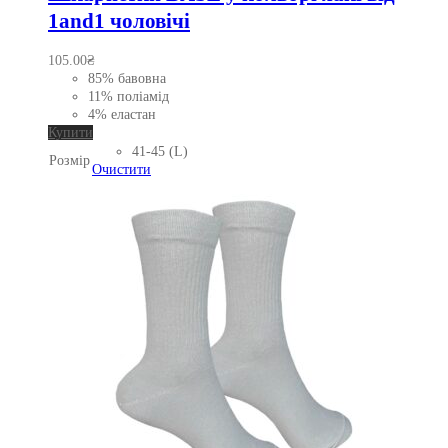
1and1 чоловічі
105.00
₴
85% бавовна
11% поліамід
4% еластан
Цей
Купити
товар
41-45 (L)
Розмір
має
Очистити
кілька
варіантів.
Параметри
можна
вибрати
на
сторінці
товару