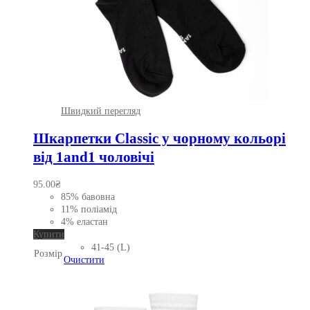
Швидкий перегляд
Шкарпетки Classic у чорному кольорі
від 1and1 чоловічі
95.00
₴
85% бавовна
11% поліамід
4% еластан
Цей
Купити
товар
41-45 (L)
Розмір
має
Очистити
кілька
варіантів.
Параметри
можна