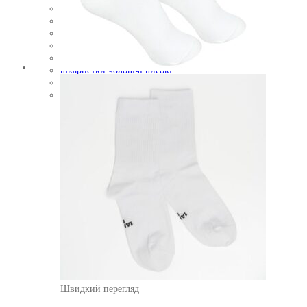
шкарпетки зимові
шкарпетки на новий рік
шкарпетки різдвяні
шкарпетки утеплені
шкарпетки чоловічі
шкарпетки чоловічі високі
шкарпетки чоловічі з принтом
якісні чоловічі шкарпетки
Швидкий перегляд