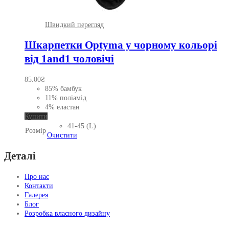
Швидкий перегляд
Шкарпетки Optyma у чорному кольорі
від 1and1 чоловічі
85.00
₴
85% бамбук
11% поліамід
4% еластан
Цей
Купити
товар
41-45 (L)
Розмір
має
Очистити
кілька
варіантів.
Деталі
Параметри
можна
Про нас
вибрати
Контакти
на
Галерея
сторінці
Блог
товару
Розробка власного дизайну