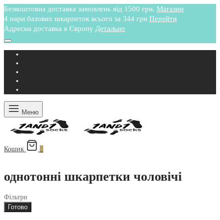
Безкоштовна доставка замовлень від 1500 грн.
Магазин
4 пари базових шкарпеток всього за 344 грн
Перейти
Адресна доставка в Європу
Детально
Меню
Кошик
0
однотонні шкарпетки чоловічі
Фільтри
Готово