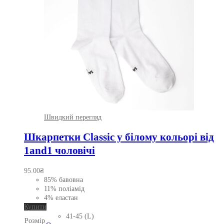
Швидкий перегляд
Шкарпетки Classic у білому кольорі від
1and1 чоловічі
95.00
₴
85% бавовна
11% поліамід
4% еластан
Цей
Купити
товар
41-45 (L)
Розмір