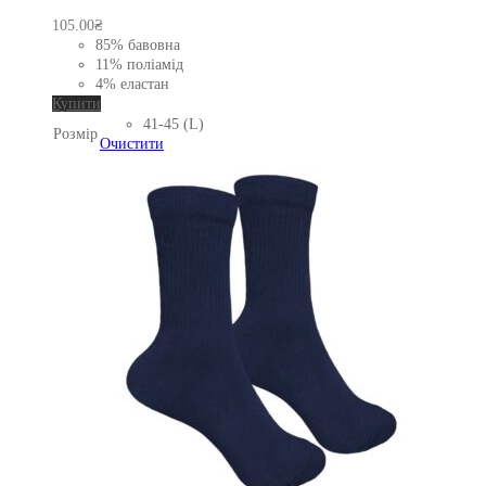
105.00
₴
85% бавовна
11% поліамід
4% еластан
Цей
Купити
товар
41-45 (L)
Розмір
має
Очистити
кілька
варіантів.
Параметри
можна
вибрати
на
сторінці
товару