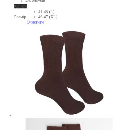
4% еластан
Цей
Купити
товар
41-45 (L)
має
Розмір
46-47 (XL)
кілька
Очистити
варіантів.
Параметри
можна
вибрати
на
сторінці
товару