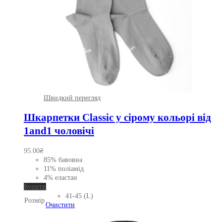
Швидкий перегляд
Шкарпетки Classic у сірому кольорі від
1and1 чоловічі
95.00
₴
85% бавовна
11% поліамід
4% еластан
Цей
Купити
товар
41-45 (L)
Розмір
має
Очистити
кілька
варіантів.