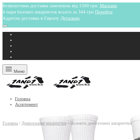
Безкоштовна доставка замовлень від 1500 грн.
Магазин
4 пари базових шкарпеток всього за 344 грн
Перейти
Адресна доставка в Європу
Детально
Меню
Головна
Асортимент
Головна
/
Демісезонні шкарпетки
/
Чоловічі демісезонні шкарпетки