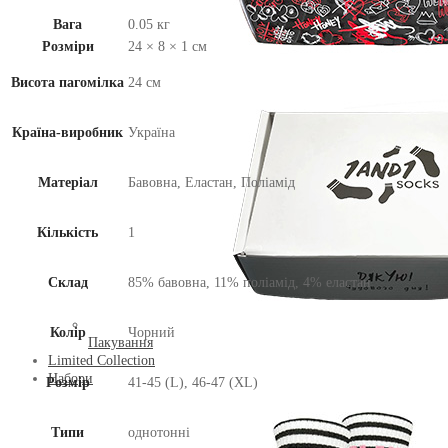
Вага
0.05 кг
Розміри
24 × 8 × 1 см
Висота пагомілка
24 см
Країна-виробник
Україна
Матеріал
Бавовна, Еластан, Поліамід
Кількість
1
Склад
85% бавовна, 11% поліамід, 4% еластан
Колір
Чорний
Пакування
Limited Collection
Набори
Розмір
41-45 (L), 46-47 (XL)
Типи
однотонні