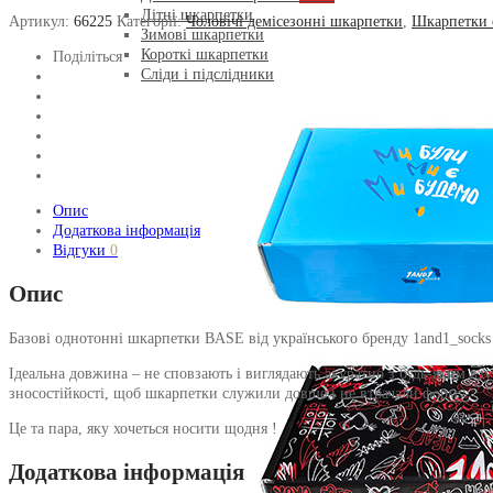
Літні шкарпетки
Артикул:
66225
Категорії:
Чоловічі демісезонні шкарпетки
,
Шкарпетки 
Зимові шкарпетки
Короткі шкарпетки
Поділіться
Сліди і підслідники
Опис
Додаткова інформація
Відгуки
0
Опис
Базові однотонні шкарпетки BASE від українського бренду 1and1_socks 
Ідеальна довжина – не сповзають і виглядають акуратно з будь-яким вз
зносостійкості, щоб шкарпетки служили довше і не втрачали форму.
Це та пара, яку хочеться носити щодня !
Додаткова інформація