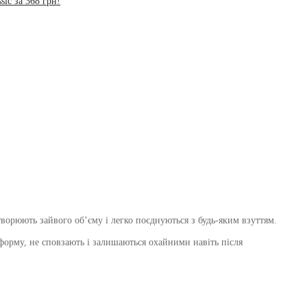
sic за 368 грн!
творюють зайвого об’єму і легко поєднуються з будь-яким взуттям.
 форму, не сповзають і залишаються охайними навіть після