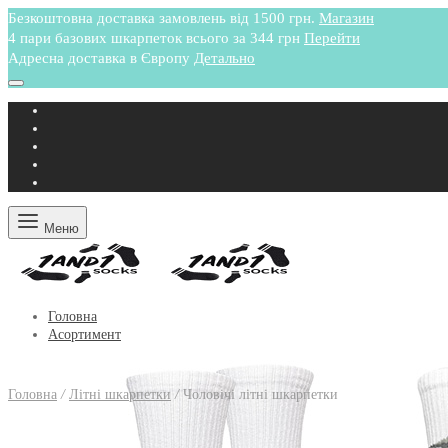
Безкоштовна доставка замовлень від 1500 грн.
Магазин
4 пари базових шкарпеток всього за 344 грн
Перейти
Адресна доставка в Європу
Детально
Меню
Головна
Асортимент
Головна
/
Літні шкарпетки
/
Чоловічі літні шкарпетки