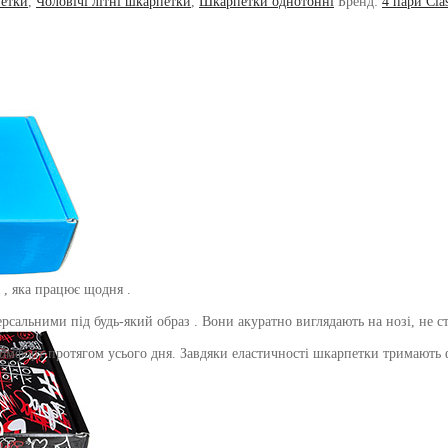
петки
,
Чоловічі літні шкарпетки
,
Шкарпетки однотонні
Бренд:
4 пари Clas
 , яка працює щодня .
ерсальними під будь-який образ . Вони акуратно виглядають на нозі, не с
 комфорт протягом усього дня. Завдяки еластичності шкарпетки тримають