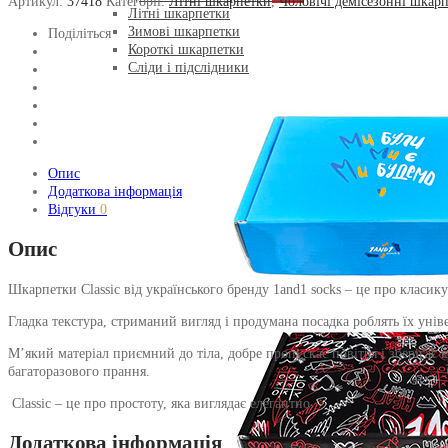
Артикул:
37418
Категорії:
Літні шкарпетки
,
Чоловічі демісезонні шкар
Літні шкарпетки
Зимові шкарпетки
Поділіться
Короткі шкарпетки
Сліди і підслідники
Опис
Додаткова інформація
Відгуки
0
Опис
Шкарпетки Classic від українського бренду 1and1 socks – це про класику
Гладка текстура, стриманий вигляд і продумана посадка роблять їх унів
М’який матеріал приємний до тіла, добре пропускає повітря і зберігає
багаторазового прання.
Classic –
це про простоту, яка виглядає елегантно.
Додаткова інформація