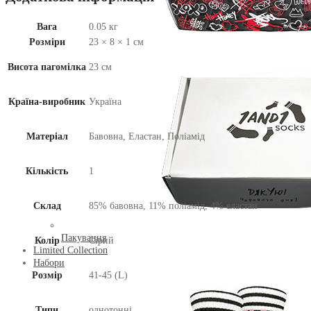
Вага
0.05 кг
Розміри
23 × 8 × 1 см
Висота пагомілка
23 см
Країна-виробник
Україна
Матеріал
Бавовна, Еластан, Поліамід
Кількість
1
Склад
85% бавовна, 11% поліамід, 4% еластан
Пакування
Колір
Сірий
Limited Collection
Набори
Розмір
41-45 (L)
Типи
однотонні