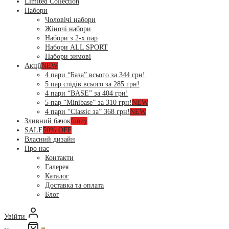
Limited Collection
Набори
Чоловічі набори
Жіночі набори
Набори з 2-х пар
Набори ALL SPORT
Набори зимові
Акції
NEW
4 пари “База” всього за 344 грн!
5 пар слідів всього за 285 грн!
4 пари “BASE” за 404 грн!
5 пар “Minibase” за 310 грн!
NEW
4 пари “Classic за” 368 грн!
NEW
Зливний бачок
funny
SALE
50% OFF
Власний дизайн
Про нас
Контакти
Галерея
Каталог
Доставка та оплата
Блог
Увійти