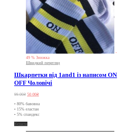
-
49
%
Знижка
Швидкий перегляд
Шкарпетки від 1and1 із написом ON
OFF Чоловічі
Оригінальна
Поточна
99.00
₴
50.00
₴
ціна:
ціна:
• 80% бавовна
99.00₴.
50.00₴.
• 15% еластан
• 5% спандекс
Цей
Купити
товар