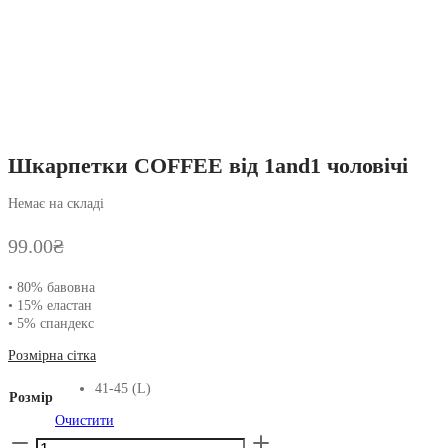
Шкарпетки COFFEE від 1and1 чоловічі
Немає на складі
99.00
₴
• 80% бавовна
• 15% еластан
• 5% спандекс
Розмірна сітка
41-45 (L)
Розмір
Очистити
Шкарпетки