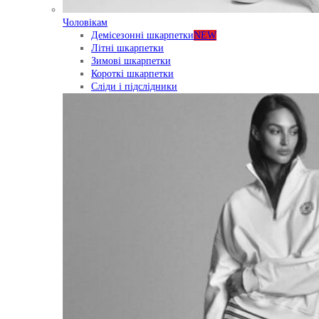
Чоловікам
Демісезонні шкарпетки
NEW
Літні шкарпетки
Зимові шкарпетки
Короткі шкарпетки
Сліди і підслідники