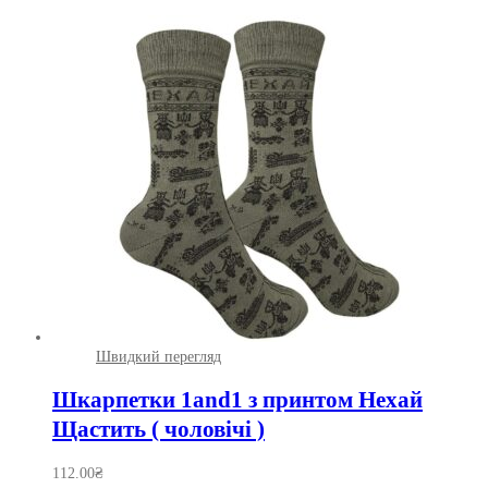
варіантів.
Параметри
можна
вибрати
на
сторінці
товару
Швидкий перегляд
Шкарпетки 1and1 з принтом Нехай
Щастить ( чоловічі )
112.00
₴