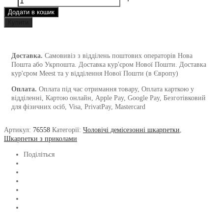
COFFEE
Додати в кошик
від
1and1
Купити
чоловічі
кількість
Доставка.
Самовивіз з відділень поштових операторів Нова
Пошта або Укрпошта. Доставка кур'єром Нової Пошти. Доставка
кур'єром Meest та у відділення Нової Пошти (в Європу)
Оплата.
Оплата під час отримання товару, Оплата карткою у
відділенні, Картою онлайн, Apple Pay, Google Pay, Безготівковий
для фізичних осіб, Visa, PrivatPay, Mastercard
Артикул:
76558
Категорії:
Чоловічі демісезонні шкарпетки
,
Шкарпетки з приколами
Поділіться