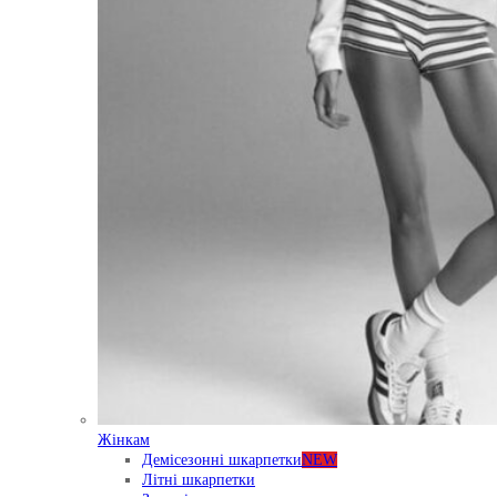
Жінкам
Демісезонні шкарпетки
NEW
Літні шкарпетки