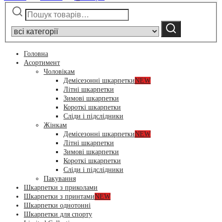
Шукати:
Narrow
by
Шукати
category:
Головна
Асортимент
Чоловікам
Демісезонні шкарпетки
NEW
Літні шкарпетки
Зимові шкарпетки
Короткі шкарпетки
Сліди і підслідники
Жінкам
Демісезонні шкарпетки
NEW
Літні шкарпетки
Зимові шкарпетки
Короткі шкарпетки
Сліди і підслідники
Пакування
Шкарпетки з приколами
Шкарпетки з принтами
NEW
Шкарпетки однотонні
Шкарпетки для спорту