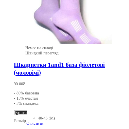
Немає на складі
Швидкий перегляд
Шкарпетки 1and1 база фіолетові
(чоловічі)
90.00
₴
• 80% бавовна
• 15% еластан
• 5% спандекс
Цей
Купити
товар
40-43 (M)
Розмір
має
Очистити
кілька