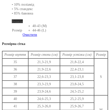
• 10% поліамід
• 5% спандекс
• 85% бавовна
Цей
Купити
товар
40-43 (M)
має
Розмір
44-46 (L)
кілька
Очистити
варіантів.
Параметри
Розмірна сітка
можна
вибрати
Розмір взуття
Розмір стопи (см)
Розмір устілки (см)
Розмір
на
сторінці
35
21,3-21,9
21,8-22,4
товару
36
21,9-22,6
22,4-23,1
37
22,6-23,3
23,1-23,8
S
38
23,3-23,9
23,8-24,5
39
23,9-24,6
24,5-25,2
40
24,6-25,3
25,2-25,9
41
25,3-26,0
25,9-26,7
M