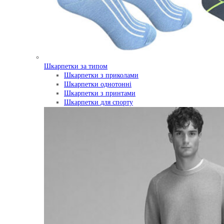
Шкарпетки за типом
Шкарпетки з приколами
Шкарпетки однотонні
Шкарпетки з принтами
Шкарпетки для спорту