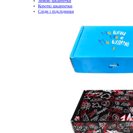
Зимові шкарпетки
Короткі шкарпетки
Сліди і підслідники