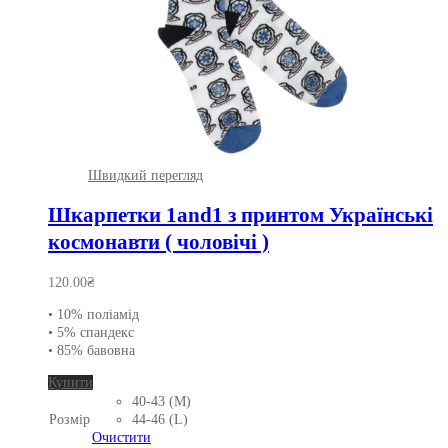
Швидкий перегляд
Шкарпетки 1and1 з принтом Українські
космонавти ( чоловічі )
120.00
₴
• 10% поліамід
• 5% спандекс
• 85% бавовна
Цей
Купити
товар
40-43 (M)
має
Розмір
44-46 (L)
кілька
Очистити