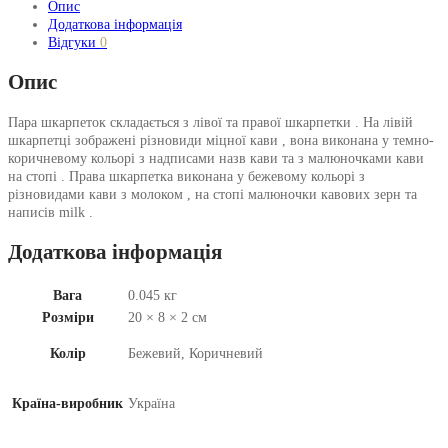
Опис
Додаткова інформація
Відгуки
0
Опис
Пара шкарпеток складається з лівої та правої шкарпетки . На лівій
шкарпетці зображені різновиди міцної кави , вона виконана у темно-
коричневому кольорі з надписами назв кави та з малюночками кави
на стопі . Права шкарпетка виконана у бежевому кольорі з
різновидами кави з молоком , на стопі малюночки кавових зерн та
написів milk .
Додаткова інформація
Вага
0.045 кг
Розміри
20 × 8 × 2 см
Колір
Бежевий, Коричневий
Країна-виробник
Україна