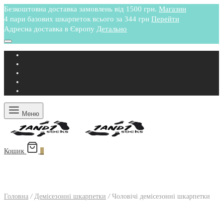
Безкоштовна доставка замовлень від 1500 грн.
Магазин
4 пари базових шкарпеток всього за 344 грн
Перейти
Адресна доставка в Європу
Детально
Меню
Кошик
0
Головна
/
Демісезонні шкарпетки
/
Чоловічі демісезонні шкарпетки