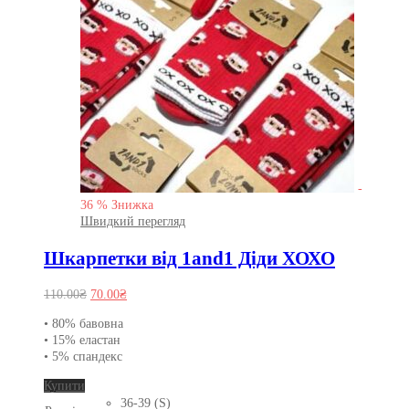
-
36
%
Знижка
Швидкий перегляд
Шкарпетки від 1and1 Діди ХОХО
Оригінальна
Поточна
110.00
₴
70.00
₴
ціна:
ціна:
• 80% бавовна
110.00₴.
70.00₴.
• 15% еластан
• 5% спандекс
Цей
Купити
товар
36-39 (S)