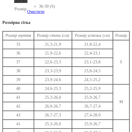
Цей
Купити
товар
36-39 (S)
Розмір
має
Очистити
кілька
варіантів.
Розмірна сітка
Параметри
можна
Розмір взуття
Розмір стопи (см)
Розмір устілки (см)
Розмір
вибрати
на
35
21,3-21,9
21,8-22,4
сторінці
36
21,9-22,6
22,4-23,1
товару
37
22,6-23,3
23,1-23,8
S
38
23,3-23,9
23,8-24,5
39
23,9-24,6
24,5-25,2
40
24,6-25,3
25,2-25,9
41
25,3-26,0
25,9-26,7
M
42
26,0-26,7
26,7-27,4
43
26,7-27,3
27,4-28,0
41
25,3-26,0
25,9-26,7