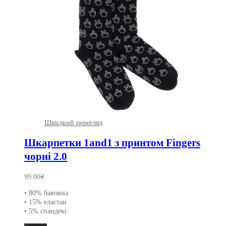
Швидкий перегляд
Шкарпетки 1and1 з принтом Fingers
чорні 2.0
99.00
₴
• 80% бавовна
• 15% еластан
• 5% спандекс