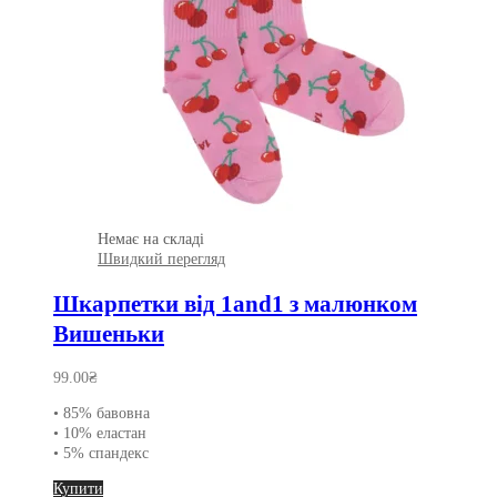
Немає на складі
Швидкий перегляд
Шкарпетки від 1and1 з малюнком
Вишеньки
99.00
₴
• 85% бавовна
• 10% еластан
• 5% спандекс
Цей
Купити