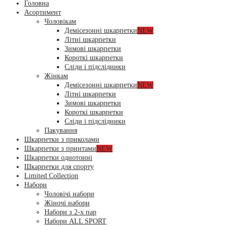
Головна
Асортимент
Чоловікам
Демісезонні шкарпетки
NEW
Літні шкарпетки
Зимові шкарпетки
Короткі шкарпетки
Сліди і підслідники
Жінкам
Демісезонні шкарпетки
NEW
Літні шкарпетки
Зимові шкарпетки
Короткі шкарпетки
Сліди і підслідники
Пакування
Шкарпетки з приколами
Шкарпетки з принтами
NEW
Шкарпетки однотонні
Шкарпетки для спорту
Limited Collection
Набори
Чоловічі набори
Жіночі набори
Набори з 2-х пар
Набори ALL SPORT