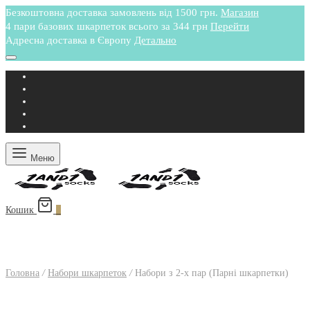
Безкоштовна доставка замовлень від 1500 грн.
Магазин
4 пари базових шкарпеток всього за 344 грн
Перейти
Адресна доставка в Європу
Детально
Меню
Кошик
0
Головна
/
Набори шкарпеток
/
Набори з 2-х пар (Парні шкарпетки)