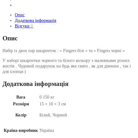
Опис
Додаткова інформація
Відгуки
0
Опис
Набір із двох пар шкарпеток : « Fingers білі » та « Fingers чорні »
У наборі шкарпетки чорного та білого кольору з малюнками різних
жестів . Чудовий подарунок на будь яке свято , як для дівчини , так і
для хлопця )
Додаткова інформація
Вага
0.150 кг
Розміри
15 × 10 × 3 см
Колір
Білий, Чорний
Країна-виробник
Україна