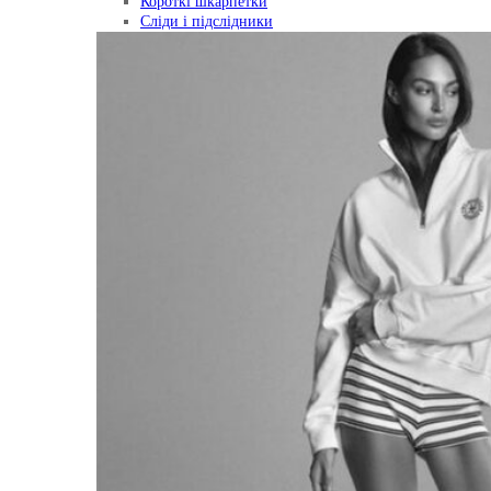
Короткі шкарпетки
Сліди і підслідники