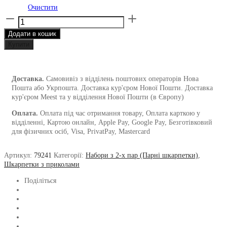
Очистити
Набір
із
Додати в кошик
2-
х
Купити
пар
шкарпеток
«
Доставка.
Самовивіз з відділень поштових операторів Нова
White&Black
Пошта або Укрпошта. Доставка кур'єром Нової Пошти. Доставка
fingers
кур'єром Meest та у відділення Нової Пошти (в Європу)
»
кількість
Оплата.
Оплата під час отримання товару, Оплата карткою у
відділенні, Картою онлайн, Apple Pay, Google Pay, Безготівковий
для фізичних осіб, Visa, PrivatPay, Mastercard
Артикул:
79241
Категорії:
Набори з 2-х пар (Парні шкарпетки)
,
Шкарпетки з приколами
Поділіться