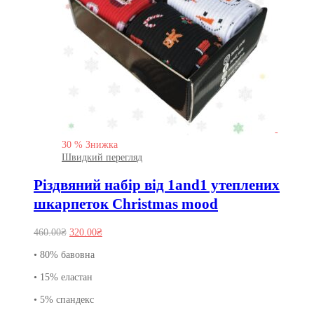
-
30
%
Знижка
Швидкий перегляд
Різдвяний набір від 1and1 утеплених
шкарпеток Christmas mood
Оригінальна
Поточна
460.00
₴
320.00
₴
ціна:
ціна:
• 80% бавовна
460.00₴.
320.00₴.
• 15% еластан
• 5% спандекс