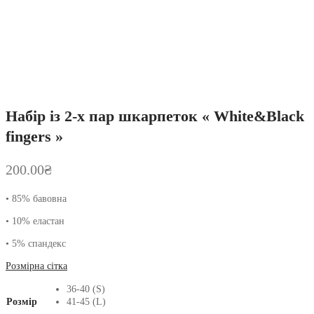
Набір із 2-х пар шкарпеток « White&Black
fingers »
200.00
₴
• 85% бавовна
• 10% еластан
• 5% спандекс
Розмірна сітка
36-40 (S)
Розмір
41-45 (L)