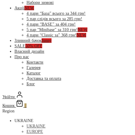
Набори зимові
Акції
NEW
4 пари “База” всього за 344 грн!
5 пар слідів всього за 285 грн!
4 пари “BASE” за 404 грн!
5 пар “Minibase” за 310 грн!
NEW
4 пари “Classic за” 368 грн!
NEW
Зливний бачок
funny
SALE
50% OFF
Власний дизайн
Про нас
Контакти
Галерея
Каталог
Доставка та оплата
Блог
Увійти
Кошик
0
Region
UKRAINE
UKRAINE
EUROPE