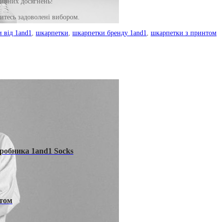
тивних досягнень!
итесь задоволені вибором.
 від 1and1
,
шкарпетки
,
шкарпетки бренду 1and1
,
шкарпетки з принтом
иробника 1and1 Socks
нтом