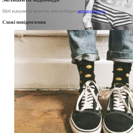
Щоб відправити коментар вам необхідно
авторизуватись
.
Схожі повідомлення
Жінкам
Демісезонні шкарпетки
NEW