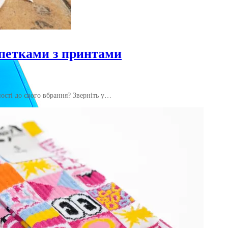
петками з принтами
ості до свого вбрання? Зверніть у…