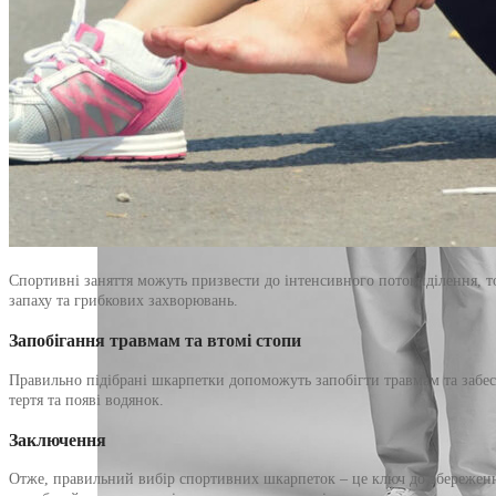
Спортивні заняття можуть призвести до інтенсивного потовиділення, т
запаху та грибкових захворювань.
Запобігання травмам та втомі стопи
Правильно підібрані шкарпетки допоможуть запобігти травмам та забес
тертя та появі водянок.
Заключення
Отже, правильний вибір спортивних шкарпеток – це ключ до збереження 