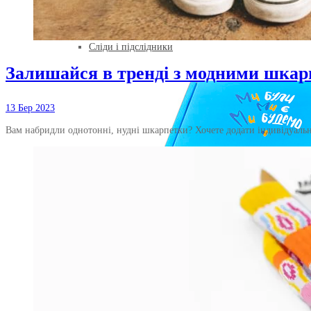
Літні шкарпетки
Зимові шкарпетки
Короткі шкарпетки
Сліди і підслідники
Залишайся в тренді з модними шкар
13 Бер 2023
Вам набридли однотонні, нудні шкарпетки? Хочете додати індивідуальн