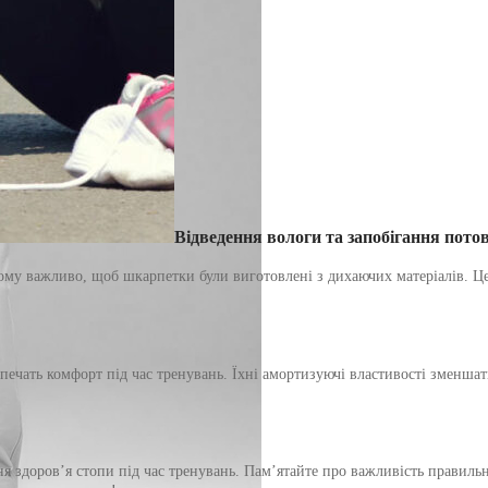
Відведення вологи та запобігання пото
ому важливо, щоб шкарпетки були виготовлені з дихаючих матеріалів. Це 
печать комфорт під час тренувань. Їхні амортизуючі властивості зменша
здоров’я стопи під час тренувань. Пам’ятайте про важливість правильног