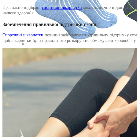
Правильно підібрані
спортивні шкарпетки
можуть значно підвищити ком
нашого здоров’я.
Забезпечення правильної підтримки стопи
Спортивні шкарпетки
повинні забезпечувати правильну підтримку стоп
щоб шкарпетки були правильного розміру і не обмежували кровообіг у 
Шкарпетки за типом
Шкарпетки з приколами
Шкарпетки однотонні
Шкарпетки з принтами
Шкарпетки для спорту