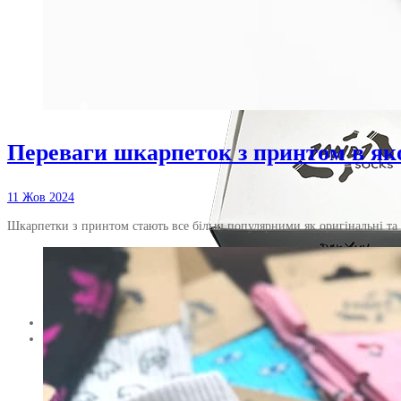
Переваги шкарпеток з принтом в як
11 Жов 2024
Шкарпетки з принтом стають все більш популярними як оригінальні та
Пакування
Limited Collection
Набори