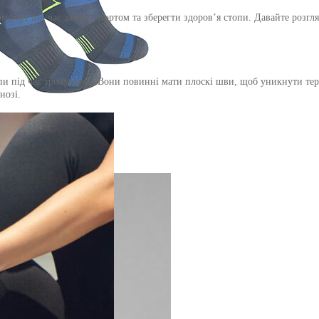
форт під час занять спортом та зберегти здоров’я стопи. Давайте розгл
и під час тренуваень. Вони повинні мати плоскі шви, щоб уникнути терт
нозі.