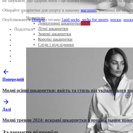
не забувайте, що здорові ноги – це основа успішних тренувань та спор
Обирайте шкарпетки для спорту в нашому
магазині
, впевнені ви залиш
Чоловікам
Опубліковано в:
Поради
з тегами:
1and socks
,
socks for sports
,
носки
,
носки
Демісезонні шкарпетки
NEW
Літні шкарпетки
Поділіться
Зимові шкарпетки
Короткі шкарпетки
Сліди і підслідники
Попередній
Модні осінні шкарпетки: якість та стиль від українського в
Далі
Модні тренди 2024: яскраві шкарпетки з оригінальним при
Залишити відповідь