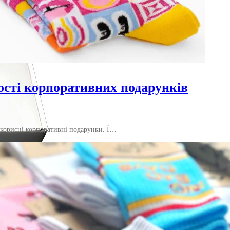
ості корпоративних подарунків
 корисні корпоративні подарунки. Ї…