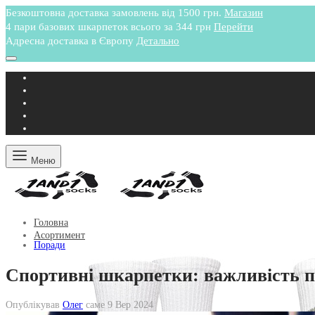
Безкоштовна доставка замовлень від 1500 грн.
Магазин
4 пари базових шкарпеток всього за 344 грн
Перейти
Адресна доставка в Європу
Детально
Меню
Головна
Асортимент
Поради
Спортивні шкарпетки: важливість п
Опублікував
Олег
саме
9 Вер 2024