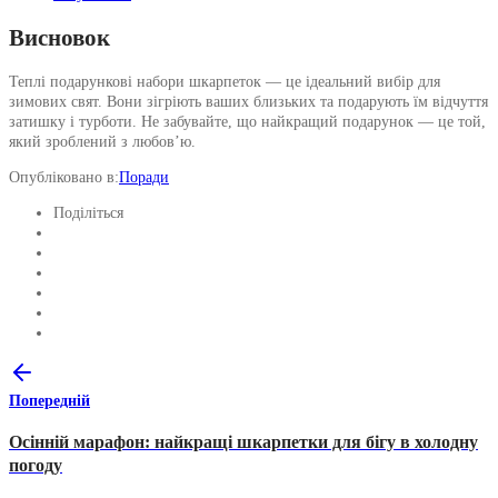
Висновок
Теплі подарункові набори шкарпеток — це ідеальний вибір для
зимових свят. Вони зігріють ваших близьких та подарують їм відчуття
затишку і турботи. Не забувайте, що найкращий подарунок — це той,
який зроблений з любов’ю.
Опубліковано в:
Поради
Поділіться
Попередній
Осінній марафон: найкращі шкарпетки для бігу в холодну
погоду