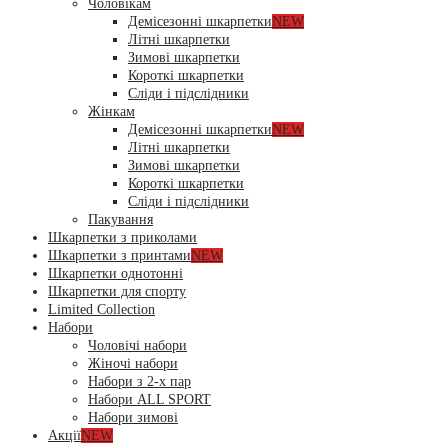
Чоловікам
Демісезонні шкарпетки
NEW
Літні шкарпетки
Зимові шкарпетки
Короткі шкарпетки
Сліди і підслідники
Жінкам
Демісезонні шкарпетки
NEW
Літні шкарпетки
Зимові шкарпетки
Короткі шкарпетки
Сліди і підслідники
Пакування
Шкарпетки з приколами
Шкарпетки з принтами
NEW
Шкарпетки однотонні
Шкарпетки для спорту
Limited Collection
Набори
Чоловічі набори
Жіночі набори
Набори з 2-х пар
Набори ALL SPORT
Набори зимові
Акції
NEW