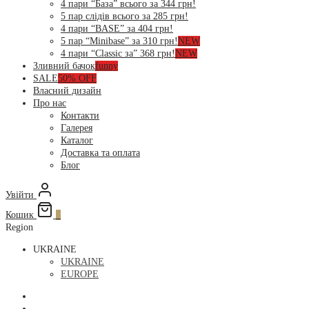
4 пари “База” всього за 344 грн!
5 пар слідів всього за 285 грн!
4 пари “BASE” за 404 грн!
5 пар “Minibase” за 310 грн!
NEW
4 пари “Classic за” 368 грн!
NEW
Зливний бачок
funny
SALE
50% OFF
Власний дизайн
Про нас
Контакти
Галерея
Каталог
Доставка та оплата
Блог
Увійти
Кошик
0
Region
UKRAINE
UKRAINE
EUROPE