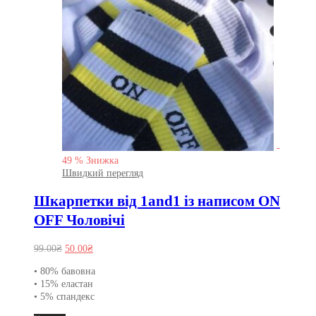
-
49
%
Знижка
Швидкий перегляд
Шкарпетки від 1and1 із написом ON
OFF Чоловічі
Оригінальна
Поточна
99.00
₴
50.00
₴
ціна:
ціна:
• 80% бавовна
99.00₴.
50.00₴.
• 15% еластан
• 5% спандекс