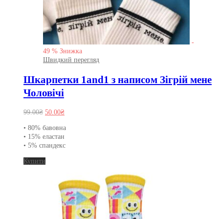
-
49
%
Знижка
Швидкий перегляд
Шкарпетки 1and1 з написом Зігрій мене
Чоловічі
Оригінальна
Поточна
99.00
₴
50.00
₴
ціна:
ціна:
• 80% бавовна
99.00₴.
50.00₴.
• 15% еластан
• 5% спандекс
Цей
Купити
товар
має
кілька
варіантів.
Параметри
можна