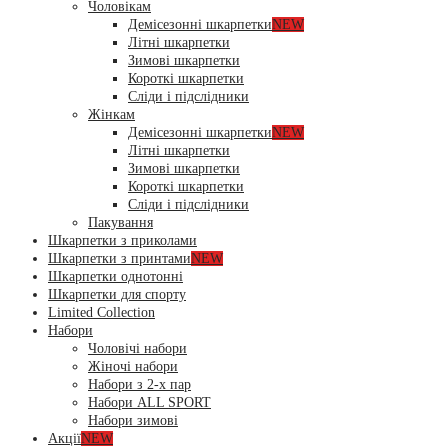
Чоловікам
Демісезонні шкарпетки
NEW
Літні шкарпетки
Зимові шкарпетки
Короткі шкарпетки
Сліди і підслідники
Жінкам
Демісезонні шкарпетки
NEW
Літні шкарпетки
Зимові шкарпетки
Короткі шкарпетки
Сліди і підслідники
Пакування
Шкарпетки з приколами
Шкарпетки з принтами
NEW
Шкарпетки однотонні
Шкарпетки для спорту
Limited Collection
Набори
Чоловічі набори
Жіночі набори
Набори з 2-х пар
Набори ALL SPORT
Набори зимові
Акції
NEW