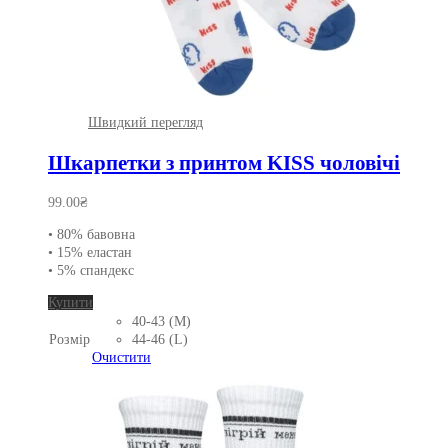
Швидкий перегляд
Шкарпетки з принтом KISS чоловічі
99.00
₴
• 80% бавовна
• 15% еластан
• 5% спандекс
Цей
Купити
товар
40-43 (M)
має
Розмір
44-46 (L)
кілька
Очистити
варіантів.
Параметри
можна
вибрати
на