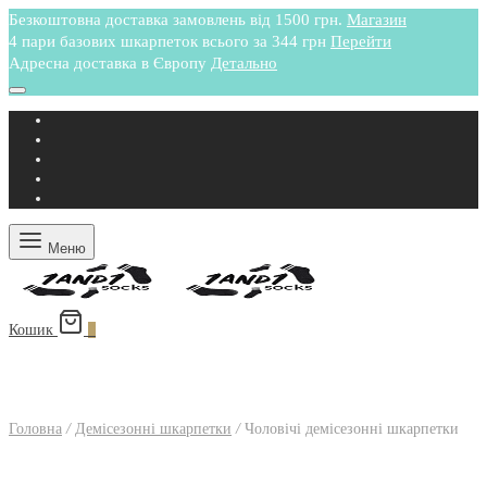
Безкоштовна доставка замовлень від 1500 грн.
Магазин
4 пари базових шкарпеток всього за 344 грн
Перейти
Адресна доставка в Європу
Детально
Меню
Кошик
0
Головна
/
Демісезонні шкарпетки
/
Чоловічі демісезонні шкарпетки