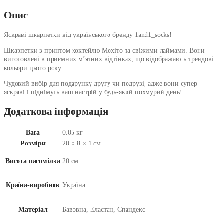
Опис
Яскраві шкарпетки від українського бренду 1and1_socks!
Шкарпетки з принтом коктейлю Мохіто та свіжими лаймами. Вони
виготовлені в приємних м’ятних відтінках, що відображають трендові
кольори цього року.
Чудовий вибір для подарунку другу чи подрузі, адже вони супер
яскраві і піднімуть ваш настрій у будь-який похмурий день!
Додаткова інформація
Вага
0.05 кг
Розміри
20 × 8 × 1 см
Висота пагомілка
20 см
Країна-виробник
Україна
Матеріал
Бавовна, Еластан, Спандекс