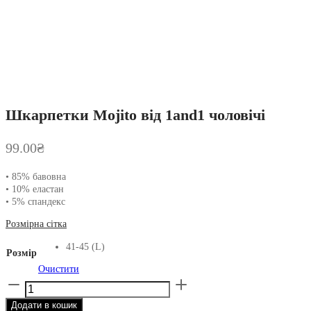
Шкарпетки Mojito від 1and1 чоловічі
99.00
₴
• 85% бавовна
• 10% еластан
• 5% спандекс
Розмірна сітка
41-45 (L)
Розмір
Очистити
Шкарпетки
Mojito
Додати в кошик
від