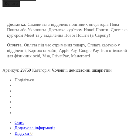
1and1
Купити
чоловічі
кількість
Доставка.
Самовивіз з відділень поштових операторів Нова
Пошта або Укрпошта. Доставка кур'єром Нової Пошти. Доставка
кур'єром Meest та у відділення Нової Пошти (в Європу)
Оплата.
Оплата під час отримання товару, Оплата карткою у
відділенні, Картою онлайн, Apple Pay, Google Pay, Безготівковий
для фізичних осіб, Visa, PrivatPay, Mastercard
Артикул:
29769
Категорія:
Чоловічі демісезонні шкарпетки
Поділіться
Опис
Додаткова інформація
Відгуки
0