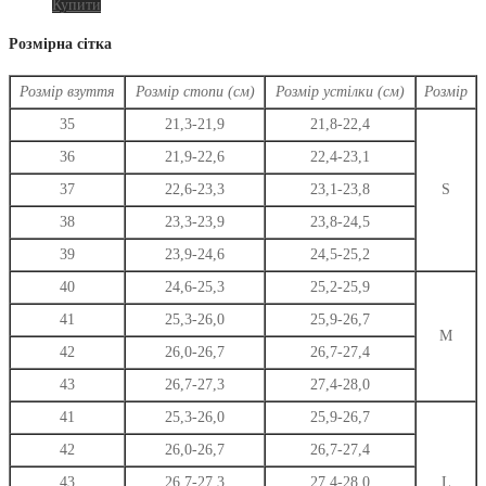
Цей
Купити
товар
має
Розмірна сітка
кілька
варіантів.
Розмір взуття
Розмір стопи (см)
Розмір устілки (см)
Розмір
Параметри
можна
35
21,3-21,9
21,8-22,4
вибрати
36
21,9-22,6
22,4-23,1
на
сторінці
37
22,6-23,3
23,1-23,8
S
товару
38
23,3-23,9
23,8-24,5
39
23,9-24,6
24,5-25,2
40
24,6-25,3
25,2-25,9
41
25,3-26,0
25,9-26,7
M
42
26,0-26,7
26,7-27,4
43
26,7-27,3
27,4-28,0
41
25,3-26,0
25,9-26,7
42
26,0-26,7
26,7-27,4
43
26,7-27,3
27,4-28,0
L