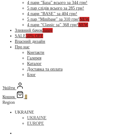
4 пари “База” всього за 344 грн!
5 пар слідів всього за 285 грн!
4 пари “BASE” за 404 грн!
5 пар “Minibase” за 310 грн!
NEW
4 пари “Classic за” 368 грн!
NEW
Зливний бачок
funny
SALE
50% OFF
Власний дизайн
Про нас
Контакти
Галерея
Каталог
Доставка та оплата
Блог
Увійти
Кошик
0
Region
UKRAINE
UKRAINE
EUROPE