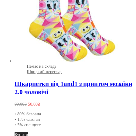
вибрати
на
сторінці
товару
Немає на складі
Швидкий перегляд
Шкарпетки від 1and1 з принтом мозаїки
2.0 чоловічі
Оригінальна
Поточна
99.00
₴
50.00
₴
ціна:
ціна:
• 80% бавовна
99.00₴.
50.00₴.
• 15% еластан
• 5% спандекс
Цей
Купити